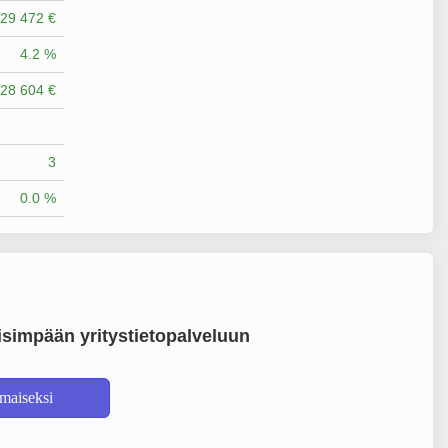
29 472 €
4.2 %
28 604 €
3
0.0 %
simpään yritystietopalveluun
lmaiseksi