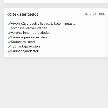
Rekisteritiedot
Lähde: YTJ, PRH
Arvonlisäverovelvollisuus: Liiketoiminnasta
arvonlisäverovelvollinen
Verohallinnon perustiedot
Ennakkoperintärekisteri
Kaupparekisteri
Työnantajarekisteri
Edunsaajarekisteri