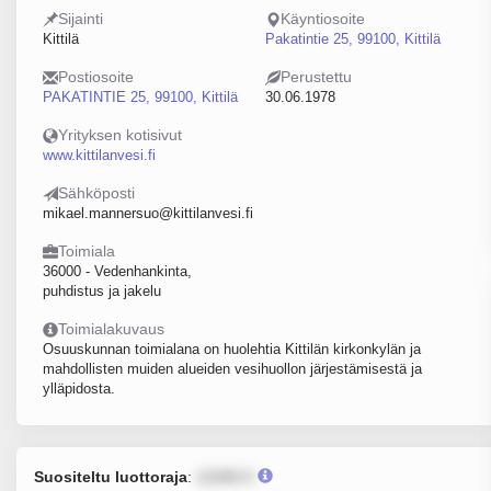
Sijainti
Käyntiosoite
Kittilä
Pakatintie 25, 99100, Kittilä
Postiosoite
Perustettu
PAKATINTIE 25, 99100, Kittilä
30.06.1978
Yrityksen kotisivut
www.kittilanvesi.fi
Sähköposti
mikael.mannersuo@kittilanvesi.fi
Toimiala
36000 - Vedenhankinta,
puhdistus ja jakelu
Toimialakuvaus
Osuuskunnan toimialana on huolehtia Kittilän kirkonkylän ja
mahdollisten muiden alueiden vesihuollon järjestämisestä ja
ylläpidosta.
Suositeltu luottoraja
:
12345 €