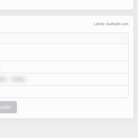
Lähde: builtwith.com
lor
m ipsu
kaikki