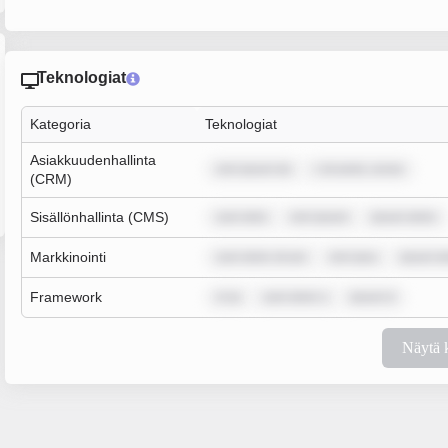
Teknologiat
Kategoria
Teknologiat
Asiakkuudenhallinta
rem ipsum do
r sit amet, conse
(CRM)
Sisällönhallinta (CMS)
sum dolo
rem ipsum
ipsum dolor
Markkinointi
sum dolor sit am
rem ipsu
ipsum do
Framework
m ip
sum dolor s
ipsum d
Näytä 