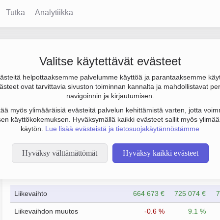
Tutka
Analytiikka
o-osuuskunta
Valitse käytettävät evästeet
steitä helpottaaksemme palvelumme käyttöä ja parantaaksemme käy
000 €, tulos 29 000 € ja henkilöstömäärä 3. Sen päätoimiala on 
steet ovat tarvittavia sivuston toiminnan kannalta ja mahdollistavat pe
tiömuoto Osuuskunta (OS).
navigoinnin ja kirjautumisen.
tää myös ylimääräisiä evästeitä palvelun kehittämistä varten, jotta voimm
en käyttökokemuksen. Hyväksymällä kaikki evästeet sallit myös ylimää
käytön.
Lue lisää evästeistä ja tietosuojakäytännöstämme
Hyväksy välttämättömät
Hyväksy kaikki evästeet
Taloustiedot
12/2023
12/2024
Liikevaihto
664 673 €
725 074 €
7
Liikevaihdon muutos
-0.6 %
9.1 %