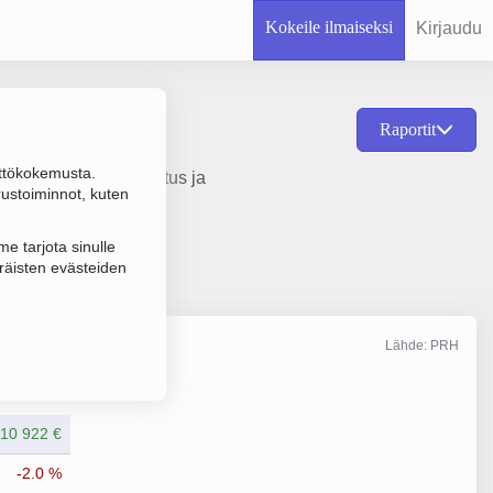
Kokeile ilmaiseksi
Kirjaudu
Raportit
ttökokemusta.
Vedenhankinta, puhdistus ja
rustoiminnot, kuten
e tarjota sinulle
räisten evästeiden
Lähde: PRH
Liikevaihto
12/2025
10 922 €
-2.0 %