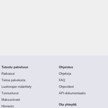
Tutustu palveluun
Ohjeistus
Ratkaisut
Ohjekirja
Tietoa palvelusta
FAQ
Luottorajan määrittely
Ohjevideot
Tunnusluvut
API-dokumentaatio
Maksuviiveet
Ota yhteyttä
Hinnasto