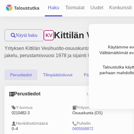
Haku
Toimialat
Uudet
Konkurssit
Kittilän Vesihuolt
Näytä haku
KV
Käytämme evä
Yrityksen Kittilän Vesihuolto-osuuskunta liikevaihto on 711 
Välttämättömät evä
jakelu, perustamisvuosi 1978 ja sijainti Kittilä. Yrityksen yh
Taloustutka käyt
parhaan mahdollis
Perustiedot
Tilinpäätösluvut
Päättäjätiedot
Perustiedot
Lähde: YTJ, PRH, Traficom
Y-tunnus
Yritysmuoto
0210482-3
Osuuskunta (OS)
Henkilöstömäärä
Puhelin
0–4
0405568872