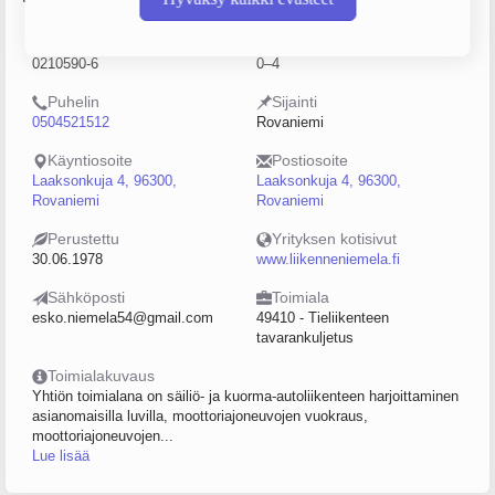
Y-tunnus
Henkilöstömäärä
0210590-6
0–4
Puhelin
Sijainti
0504521512
Rovaniemi
Käyntiosoite
Postiosoite
Laaksonkuja 4, 96300,
Laaksonkuja 4, 96300,
Rovaniemi
Rovaniemi
Perustettu
Yrityksen kotisivut
30.06.1978
www.liikenneniemela.fi
Sähköposti
Toimiala
esko.niemela54@gmail.com
49410 - Tieliikenteen
tavarankuljetus
Toimialakuvaus
Yhtiön toimialana on säiliö- ja kuorma-autoliikenteen harjoittaminen
asianomaisilla luvilla, moottoriajoneuvojen vuokraus,
moottoriajoneuvojen...
Lue lisää