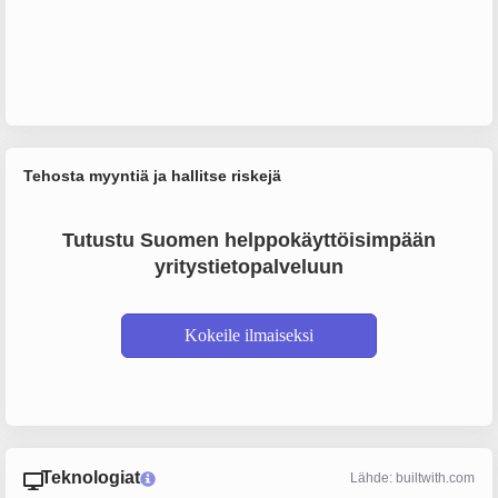
Tehosta myyntiä ja hallitse riskejä
Tutustu Suomen helppokäyttöisimpään
yritystietopalveluun
Kokeile ilmaiseksi
Teknologiat
Lähde: builtwith.com