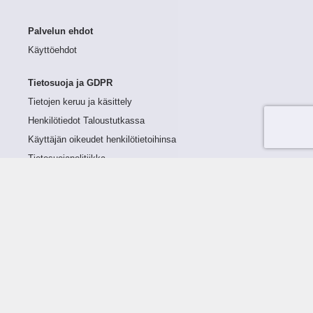
Palvelun ehdot
Käyttöehdot
Tietosuoja ja GDPR
Tietojen keruu ja käsittely
Henkilötiedot Taloustutkassa
Käyttäjän oikeudet henkilötietoihinsa
Tietosuojapolitiikka
Tietoturvapolitiikka
Evästeet
Tutustu palveluun
Ratkaisut
Tietoa palvelusta
Luottorajan määrittely
Tunnusluvut