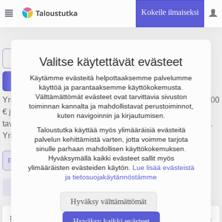
Kokeile ilmaiseksi
EA Niemelä Oy
Näytä haku
EN
Valitse käytettävät evästeet
Käytämme evästeitä helpottaaksemme palvelumme
Raportit
käyttöä ja parantaaksemme käyttökokemusta.
Välttämättömät evästeet ovat tarvittavia sivuston
Yrityksen EA Niemelä Oy liikevaihto on 33 000 €, tulos 77 000
toiminnan kannalta ja mahdollistavat perustoiminnot,
€ ja henkilöstömäärä 0. Sen päätoimiala on Tieliikenteen
kuten navigoinnin ja kirjautumisen.
tavarankuljetus, perustamisvuosi 1978 ja sijainti Rovaniemi.
Taloustutka käyttää myös ylimääräisiä evästeitä
Yrityksen yhtiömuoto Osakeyhtiö (OY).
palvelun kehittämistä varten, jotta voimme tarjota
sinulle parhaan mahdollisen käyttökokemuksen.
Hyväksymällä kaikki evästeet sallit myös
Emon luvut
Konsernin luvut
ylimääräisten evästeiden käytön.
Lue lisää evästeistä
ja tietosuojakäytännöstämme
Perustiedot
Tilinpäätösluvut
Päättäjätiedot
Hyväksy välttämättömät
Perustiedot
Lähde: YTJ, PRH, Traficom
Hyväksy kaikki evästeet