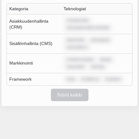
Kategoria
Teknologiat
m ipsum dol
Asiakkuudenhallinta
(CRM)
rem ipsum dolor sit amet
ipsum dol
rem ipsum
Sisällönhallinta (CMS)
sum dolor s
m dolor sit ame
ipsum
Markkinointi
sum dolor
rem ips
Framework
m ip
m dolor si
m ipsum
Näytä kaikki