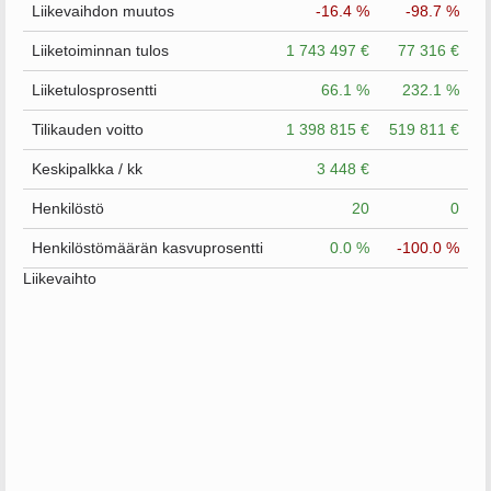
Liikevaihdon muutos
-16.4 %
-98.7 %
Liiketoiminnan tulos
1 743 497 €
77 316 €
Liiketulosprosentti
66.1 %
232.1 %
Tilikauden voitto
1 398 815 €
519 811 €
Keskipalkka / kk
3 448 €
Henkilöstö
20
0
Henkilöstömäärän kasvuprosentti
0.0 %
-100.0 %
Liikevaihto