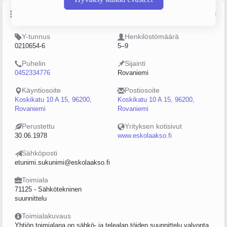
Perustiedot
Lähde: YTJ, PRH, Traficom
Y-tunnus
Henkilöstömäärä
0210654-6
5–9
Puhelin
Sijainti
0452334776
Rovaniemi
Käyntiosoite
Postiosoite
Koskikatu 10 A 15, 96200,
Koskikatu 10 A 15, 96200,
Rovaniemi
Rovaniemi
Perustettu
Yrityksen kotisivut
30.06.1978
www.eskolaakso.fi
Sähköposti
etunimi.sukunimi@eskolaakso.fi
Toimiala
71125 - Sähkötekninen
suunnittelu
Toimialakuvaus
Yhtiön toimialana on sähkö- ja telealan töiden suunnittelu valvonta,