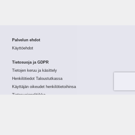
Palvelun ehdot
Käyttöehdot
Tietosuoja ja GDPR
Tietojen keruu ja käsittely
Henkilötiedot Taloustutkassa
Käyttäjän oikeudet henkilötietoihinsa
Tietosuojapolitiikka
Tietoturvapolitiikka
Evästeet
Tutustu palveluun
Ratkaisut