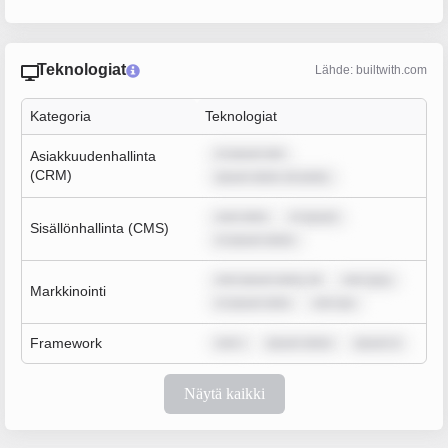
Teknologiat
Lähde: builtwith.com
Kategoria
Teknologiat
m ipsum dol
Asiakkuudenhallinta
(CRM)
ipsum dolor sit amet,
sum dolo
m ipsum
Sisällönhallinta (CMS)
m ipsum dolor
rem ipsum dolor sit
rem ipsu
Markkinointi
m ipsum dolo
rem ips
Framework
rem i
ipsum dolor
ipsum d
Näytä kaikki