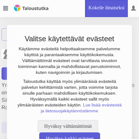
Kokeile ilmaiseksi
Näytä haku
Valitse käytettävät evästeet
Sähköinsinööritoimisto
Käytämme evästeitä helpottaaksemme palvelumme
käyttöä ja parantaaksemme käyttökokemusta.
Esko Laakso Oy
Välttämättömät evästeet ovat tarvittavia sivuston
toiminnan kannalta ja mahdollistavat perustoiminnot,
kuten navigoinnin ja kirjautumisen.
Raportit
Taloustutka käyttää myös ylimääräisiä evästeitä
Yrityksen Sähköinsinööritoimisto Esko Laakso Oy liikevaihto
palvelun kehittämistä varten, jotta voimme tarjota
on 576 000 € ja tulos 141 000 €. Sen päätoimiala on
sinulle parhaan mahdollisen käyttökokemuksen.
Hyväksymällä kaikki evästeet sallit myös
Sähkötekninen suunnittelu, perustamisvuosi 1978 ja sijainti
ylimääräisten evästeiden käytön.
Lue lisää evästeistä
Rovaniemi. Yrityksen yhtiömuoto Osakeyhtiö (OY).
ja tietosuojakäytännöstämme
Hyväksy välttämättömät
Perustiedot
Tilinpäätösluvut
Päättäjätiedot
Hyväksy kaikki evästeet