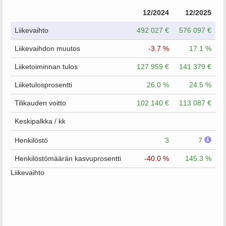
12/2024
12/2025
Liikevaihto
492 027 €
576 097 €
Liikevaihdon muutos
-3.7 %
17.1 %
Liiketoiminnan tulos
127 959 €
141 379 €
Liiketulosprosentti
26.0 %
24.5 %
Tilikauden voitto
102 140 €
113 087 €
Keskipalkka / kk
Henkilöstö
3
7
Henkilöstömäärän kasvuprosentti
-40.0 %
145.3 %
Liikevaihto