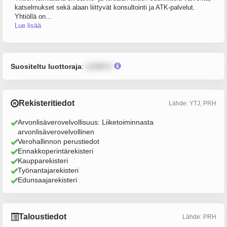
katselmukset sekä alaan liittyvät konsultointi ja ATK-palvelut.
Yhtiöllä on...
Lue lisää
Suositeltu luottoraja
:
12345 €
Rekisteritiedot
Lähde: YTJ, PRH
Arvonlisäverovelvollisuus: Liiketoiminnasta
arvonlisäverovelvollinen
Verohallinnon perustiedot
Ennakkoperintärekisteri
Kaupparekisteri
Työnantajarekisteri
Edunsaajarekisteri
Taloustiedot
Lähde: PRH