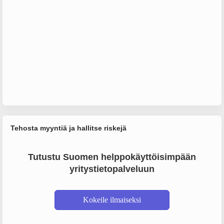
Tehosta myyntiä ja hallitse riskejä
Tutustu Suomen helppokäyttöisimpään
yritystietopalveluun
Kokeile ilmaiseksi