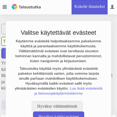
Kokeile ilmaiseksi
Näytä haku
Valitse käytettävät evästeet
Talo-Osakeyhtiö Keskiö
TK
Käytämme evästeitä helpottaaksemme palvelumme
käyttöä ja parantaaksemme käyttökokemusta.
Välttämättömät evästeet ovat tarvittavia sivuston
Raportit
toiminnan kannalta ja mahdollistavat perustoiminnot,
kuten navigoinnin ja kirjautumisen.
Yrityksen Talo-Osakeyhtiö Keskiö liikevaihto on 431 000 €,
Taloustutka käyttää myös ylimääräisiä evästeitä
tulos -578 000 € ja henkilöstömäärä 1. Sen päätoimiala on
palvelun kehittämistä varten, jotta voimme tarjota
Muu kiinteistöjen vuokraus ja hallinta, perustamisvuosi 1978
sinulle parhaan mahdollisen käyttökokemuksen.
ja sijainti Hämeenlinna. Yrityksen yhtiömuoto Keskinäinen
Hyväksymällä kaikki evästeet sallit myös
kiinteistöosakeyhtiö (KKOY).
ylimääräisten evästeiden käytön.
Lue lisää evästeistä
ja tietosuojakäytännöstämme
Perustiedot
Tilinpäätösluvut
Päättäjätiedot
Hyväksy välttämättömät
Hyväksy kaikki evästeet