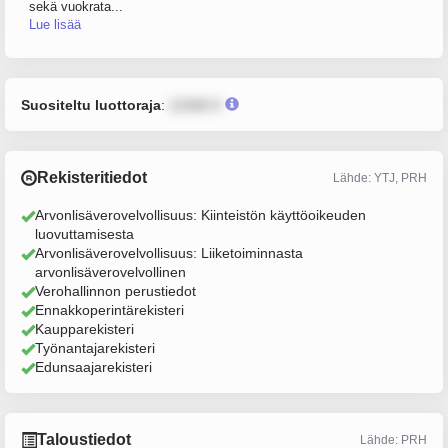
sekä vuokrata...
Lue lisää
Suositeltu luottoraja
:
12345 €
Rekisteritiedot
Lähde: YTJ, PRH
Arvonlisäverovelvollisuus: Kiinteistön käyttöoikeuden
luovuttamisesta
Arvonlisäverovelvollisuus: Liiketoiminnasta
arvonlisäverovelvollinen
Verohallinnon perustiedot
Ennakkoperintärekisteri
Kaupparekisteri
Työnantajarekisteri
Edunsaajarekisteri
Taloustiedot
Lähde: PRH