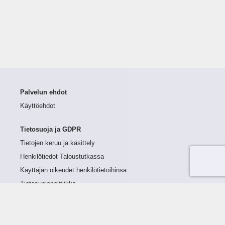
Palvelun ehdot
Käyttöehdot
Tietosuoja ja GDPR
Tietojen keruu ja käsittely
Henkilötiedot Taloustutkassa
Käyttäjän oikeudet henkilötietoihinsa
Tietosuojapolitiikka
Tietoturvapolitiikka
Evästeet