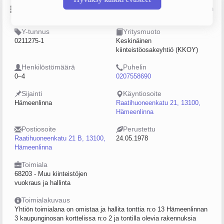
Perustiedot
Lähde: YTJ, PRH, Traficom
Y-tunnus
Yritysmuoto
0211275-1
Keskinäinen
kiinteistöosakeyhtiö (KKOY)
Henkilöstömäärä
Puhelin
0–4
0207558690
Sijainti
Käyntiosoite
Hämeenlinna
Raatihuoneenkatu 21, 13100,
Hämeenlinna
Postiosoite
Perustettu
Raatihuoneenkatu 21 B, 13100,
24.05.1978
Hämeenlinna
Toimiala
68203 - Muu kiinteistöjen
vuokraus ja hallinta
Toimialakuvaus
Yhtiön toimialana on omistaa ja hallita tonttia n:o 13 Hämeenlinnan
3 kaupunginosan korttelissa n:o 2 ja tontilla olevia rakennuksia