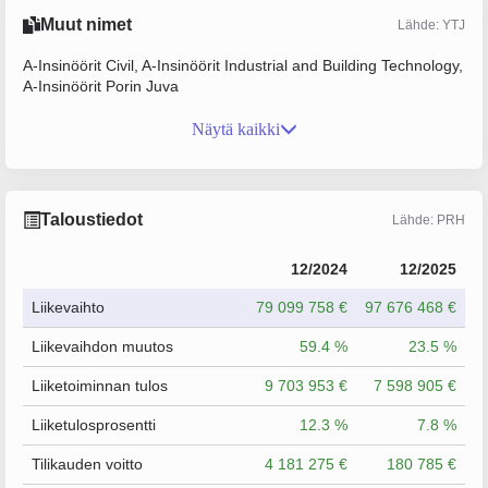
Muut nimet
Lähde: YTJ
A-Insinöörit Civil, A-Insinöörit Industrial and Building Technology,
A-Insinöörit Porin Juva
Näytä kaikki
Taloustiedot
Lähde: PRH
12/2024
12/2025
Liikevaihto
79 099 758 €
97 676 468 €
Liikevaihdon muutos
59.4 %
23.5 %
Liiketoiminnan tulos
9 703 953 €
7 598 905 €
Liiketulosprosentti
12.3 %
7.8 %
Tilikauden voitto
4 181 275 €
180 785 €