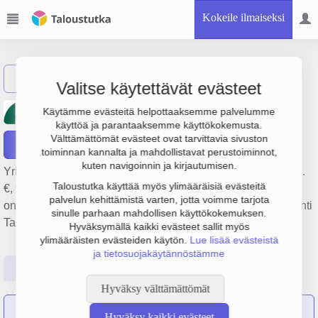
Kokeile ilmaiseksi
Näytä haku
Valitse käytettävät evästeet
A-Insinöörit Suunnittelu Oy
Käytämme evästeitä helpottaaksemme palvelumme
käyttöä ja parantaaksemme käyttökokemusta.
Välttämättömät evästeet ovat tarvittavia sivuston
Raportit
toiminnan kannalta ja mahdollistavat perustoiminnot,
kuten navigoinnin ja kirjautumisen.
Yrityksen A-Insinöörit Suunnittelu Oy liikevaihto on 97.7 milj.
Taloustutka käyttää myös ylimääräisiä evästeitä
€, tulos 7.6 milj. € ja henkilöstömäärä 925. Sen päätoimiala
palvelun kehittämistä varten, jotta voimme tarjota
on Rakennetekninen palvelu, perustamisvuosi 1978 ja sijainti
sinulle parhaan mahdollisen käyttökokemuksen.
Tampere. Yrityksen yhtiömuoto Osakeyhtiö (OY).
Hyväksymällä kaikki evästeet sallit myös
ylimääräisten evästeiden käytön.
Lue lisää evästeistä
ja tietosuojakäytännöstämme
Perustiedot
Tilinpäätösluvut
Päättäjätiedot
Hyväksy välttämättömät
6 yritystä
on sulautunut yritykseen A-Insinöörit Suunnittelu
Hyväksy kaikki evästeet