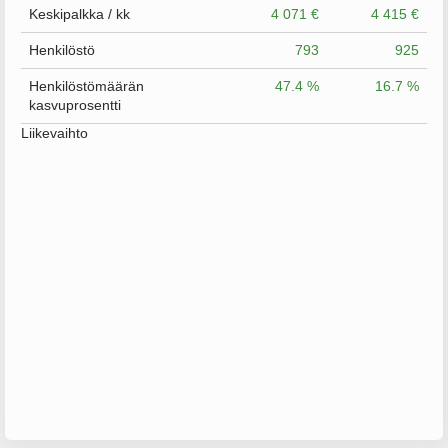
Keskipalkka / kk
4 071 €
4 415 €
Henkilöstö
793
925
Henkilöstömäärän
47.4 %
16.7 %
kasvuprosentti
Liikevaihto