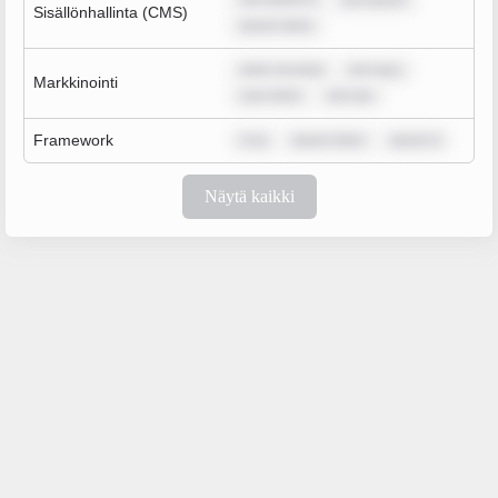
rem ipsum d
rem ipsum
Sisällönhallinta (CMS)
ipsum dolor
dolor sit amet
rem ipsu
Markkinointi
sum dolor
rem ips
Framework
m ip
ipsum dolor
ipsum d
Näytä kaikki