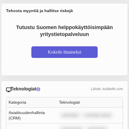
Tehosta myyntiä ja hallitse riskejä
Tutustu Suomen helppokäyttöisimpään
yritystietopalveluun
Kokeile ilmaiseksi
Teknologiat
Lähde: builtwith.com
Kategoria
Teknologiat
Asiakkuudenhallinta
sum dolor
r sit amet, conse
(CRM)