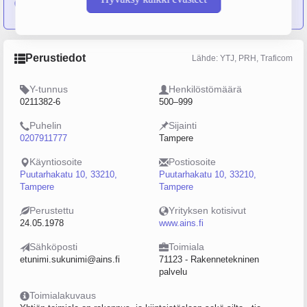
Oy
Perustiedot
Lähde: YTJ, PRH, Traficom
Y-tunnus
Henkilöstömäärä
0211382-6
500–999
Puhelin
Sijainti
0207911777
Tampere
Käyntiosoite
Postiosoite
Puutarhakatu 10, 33210,
Puutarhakatu 10, 33210,
Tampere
Tampere
Perustettu
Yrityksen kotisivut
24.05.1978
www.ains.fi
Sähköposti
Toimiala
etunimi.sukunimi@ains.fi
71123 - Rakennetekninen
palvelu
Toimialakuvaus