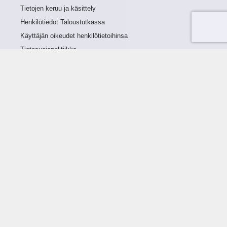
Tietojen keruu ja käsittely
Henkilötiedot Taloustutkassa
Käyttäjän oikeudet henkilötietoihinsa
Tietosuojapolitiikka
Tietoturvapolitiikka
Evästeet
Tutustu palveluun
Ratkaisut
Tietoa palvelusta
Luottorajan määrittely
Tunnusluvut
Maksuviiveet
Hinnasto
Päivitykset
Ohjeistus
Ohjekirja