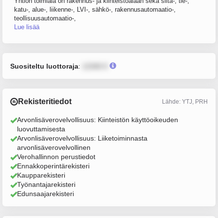
Yhtiön toimiala on rakennus- ja kiinteistöalaan sekä silta-, tie-,
katu-, alue-, liikenne-, LVI-, sähkö-, rakennusautomaatio-,
teollisuusautomaatio-,
Lue lisää
Suositeltu luottoraja
:
12345 €
Rekisteritiedot
Lähde: YTJ, PRH
Arvonlisäverovelvollisuus: Kiinteistön käyttöoikeuden
luovuttamisesta
Arvonlisäverovelvollisuus: Liiketoiminnasta
arvonlisäverovelvollinen
Verohallinnon perustiedot
Ennakkoperintärekisteri
Kaupparekisteri
Työnantajarekisteri
Edunsaajarekisteri