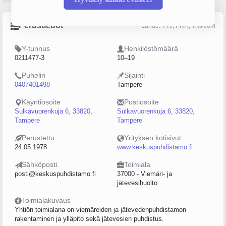
Perustiedot
Lähde: YTJ, PRH, Traficom
Y-tunnus
Henkilöstömäärä
0211477-3
10–19
Puhelin
Sijainti
0407401498
Tampere
Käyntiosoite
Postiosoite
Sulkavuorenkuja 6, 33820,
Sulkavuorenkuja 6, 33820,
Tampere
Tampere
Perustettu
Yrityksen kotisivut
24.05.1978
www.keskuspuhdistamo.fi
Sähköposti
Toimiala
posti@keskuspuhdistamo.fi
37000 - Viemäri- ja
jätevesihuolto
Toimialakuvaus
Yhtiön toimialana on viemäreiden ja jätevedenpuhdistamon
rakentaminen ja ylläpito sekä jätevesien puhdistus.