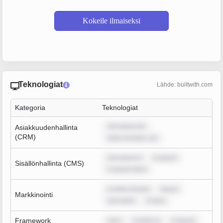
Kokeile ilmaiseksi
Teknologiat
Lähde: builtwith.com
Kategoria
Teknologiat
rem ipsum do
Asiakkuudenhallinta
(CRM)
dolor sit amet, con
rem ipsum d
m ipsum
Sisällönhallinta (CMS)
m ipsum dolor
m dolor sit ame
ipsum
Markkinointi
sum dolor
m ipsu
Framework
rem i
m dolor si
m ipsum