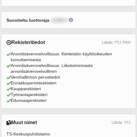
Suositeltu luottoraja
:
12345 €
Rekisteritiedot
Lähde: YTJ, PRH
Arvonlisäverovelvollisuus: Kiinteistön käyttöoikeuden
luovuttamisesta
Arvonlisäverovelvollisuus: Liiketoiminnasta
arvonlisäverovelvollinen
Verohallinnon perustiedot
Ennakkoperintärekisteri
Kaupparekisteri
Työnantajarekisteri
Edunsaajarekisteri
Muut nimet
Lähde: YTJ
TS-Keskuspuhdistamo