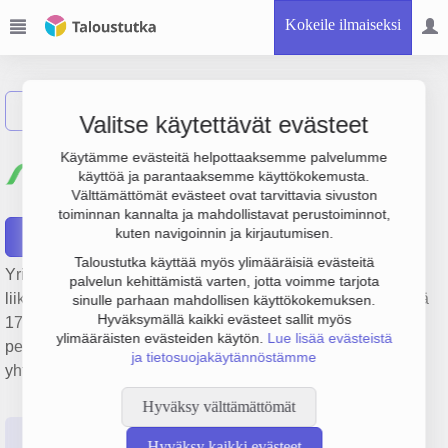
Kokeile ilmaiseksi
Näytä haku
Valitse käytettävät evästeet
Tampereen Seudun
Käytämme evästeitä helpottaaksemme palvelumme
käyttöä ja parantaaksemme käyttökokemusta.
Keskuspuhdistamo Oy
Välttämättömät evästeet ovat tarvittavia sivuston
toiminnan kannalta ja mahdollistavat perustoiminnot,
kuten navigoinnin ja kirjautumisen.
Raportit
Taloustutka käyttää myös ylimääräisiä evästeitä
Yrityksen Tampereen Seudun Keskuspuhdistamo Oy
palvelun kehittämistä varten, jotta voimme tarjota
liikevaihto on 7.3 milj. €, tulos -2.1 milj. € ja henkilöstömäärä
sinulle parhaan mahdollisen käyttökokemuksen.
Hyväksymällä kaikki evästeet sallit myös
17. Sen päätoimiala on Viemäri- ja jätevesihuolto,
ylimääräisten evästeiden käytön.
Lue lisää evästeistä
perustamisvuosi 1978 ja sijainti Tampere. Yrityksen
ja tietosuojakäytännöstämme
yhtiömuoto Osakeyhtiö (OY).
Hyväksy välttämättömät
Perustiedot
Tilinpäätösluvut
Päättäjätiedot
Hyväksy kaikki evästeet