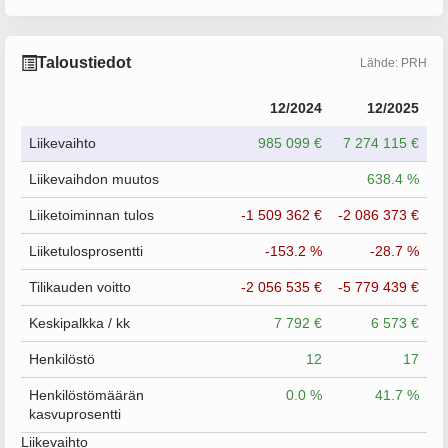
Taloustiedot
Lähde: PRH
12/2024
12/2025
Liikevaihto
985 099 €
7 274 115 €
Liikevaihdon muutos
638.4 %
Liiketoiminnan tulos
-1 509 362 €
-2 086 373 €
Liiketulosprosentti
-153.2 %
-28.7 %
Tilikauden voitto
-2 056 535 €
-5 779 439 €
Keskipalkka / kk
7 792 €
6 573 €
Henkilöstö
12
17
Henkilöstömäärän
0.0 %
41.7 %
kasvuprosentti
Liikevaihto