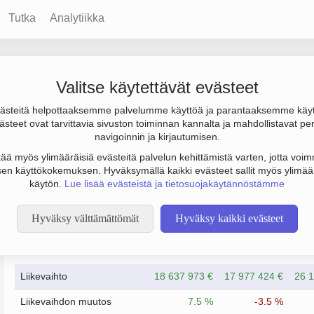
Tutka
Analytiikka
Oy
Valitse käytettävät evästeet
steitä helpottaaksemme palvelumme käyttöä ja parantaaksemme käy
los 190 000 € ja henkilöstömäärä 196. Sen päätoimiala on Lastin
steet ovat tarvittavia sivuston toiminnan kannalta ja mahdollistavat pe
navigoinnin ja kirjautumisen.
tää myös ylimääräisiä evästeitä palvelun kehittämistä varten, jotta voimm
en käyttökokemuksen. Hyväksymällä kaikki evästeet sallit myös ylimää
käytön.
Lue lisää evästeistä ja tietosuojakäytännöstämme
Hyväksy välttämättömät
Hyväksy kaikki evästeet
Taloustiedot
12/2023
12/2024
Liikevaihto
18 637 973 €
17 977 424 €
26 1
Liikevaihdon muutos
7.5 %
-3.5 %