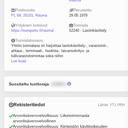
Rauma
Postiosoite
Perustettu
PL 68, 26101, Rauma
29.05.1978
Yrityksen kotisivut
Toimiala
https://euroports.fi/rauma/
52240 - Lastinkäsittely
Toimialakuvaus
Yhtiön toimialana on harjoittaa lastinkäsittely-, varastointi-,
ahtaus-, terminaali-, huolinta-, laivanselvitys- ja
tullivarastotoimintaa sekä niihin
Lue lisää
Suositeltu luottoraja
:
12345 €
Rekisteritiedot
Lähde: YTJ, PRH
Arvonlisäverovelvollisuus: Liiketoiminnasta
arvonlisäverovelvollinen
Arvonlisäverovelvollisuus: Kiinteistön käyttöoikeuden