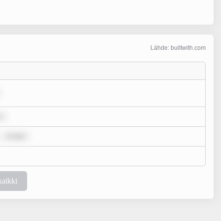
Lähde: builtwith.com
s
m ipsu
kaikki