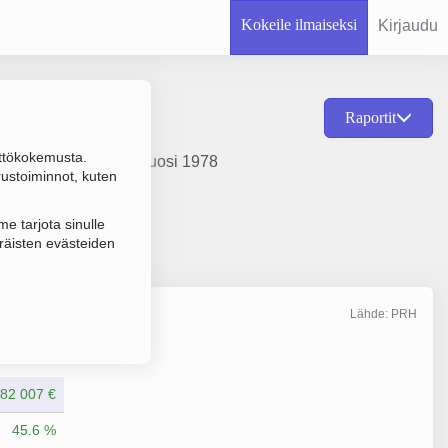
Kokeile ilmaiseksi
Kirjaudu
Raportit
ttökokemusta.
käsittely, perustamisvuosi 1978
rustoiminnot, kuten
e tarjota sinulle
räisten evästeiden
Lähde: PRH
Liikevaihto
12/2025
82 007 €
45.6 %