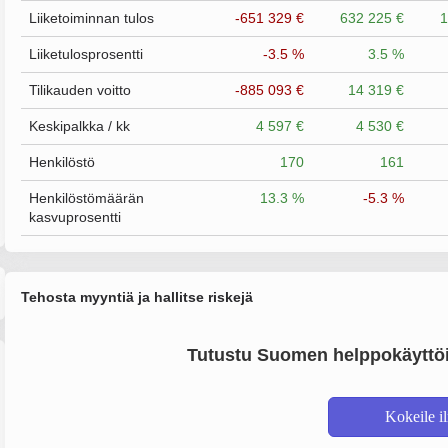
Liiketoiminnan tulos
-651 329 €
632 225 €
1
Liiketulosprosentti
-3.5 %
3.5 %
Tilikauden voitto
-885 093 €
14 319 €
Keskipalkka / kk
4 597 €
4 530 €
Henkilöstö
170
161
Henkilöstömäärän
13.3 %
-5.3 %
kasvuprosentti
Tehosta myyntiä ja hallitse riskejä
Tutustu Suomen helppokäyttöi
Kokeile i