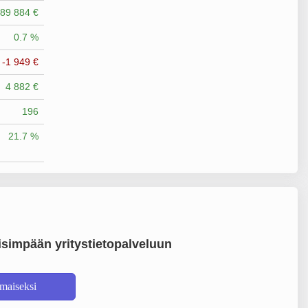
89 884 €
0.7 %
-1 949 €
4 882 €
196
21.7 %
simpään yritystietopalveluun
lmaiseksi