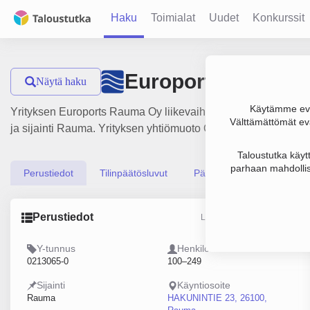
Haku
Toimialat
Uudet
Konkurssit
Euroports Rauma 
Näytä haku
Käytämme evä
Yrityksen Euroports Rauma Oy liikevaihto on 26.2 milj. €, tu
Välttämättömät evä
ja sijainti Rauma. Yrityksen yhtiömuoto Osakeyhtiö (OY).
Taloustutka käyt
parhaan mahdollis
Perustiedot
Tilinpäätösluvut
Päättäjätiedot
Perustiedot
Lähde: YTJ, PRH, Traficom
Y-tunnus
Henkilöstömäärä
0213065-0
100–249
Sijainti
Käyntiosoite
Rauma
HAKUNINTIE 23, 26100,