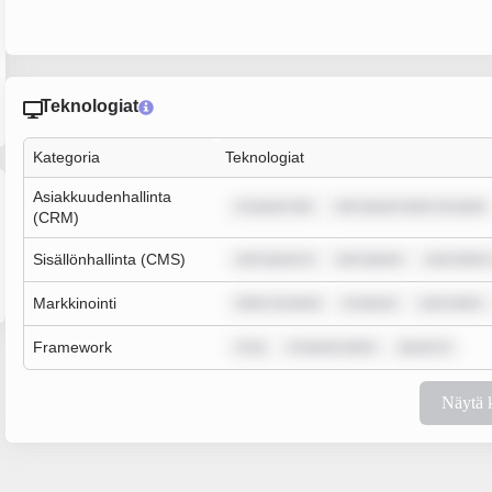
Teknologiat
Kategoria
Teknologiat
Asiakkuudenhallinta
m ipsum dol
rem ipsum dolor sit amet
(CRM)
Sisällönhallinta (CMS)
rem ipsum d
rem ipsum
sum dolor 
Markkinointi
dolor sit amet
m ipsum
sum dolor
Framework
m ip
m ipsum dolor
ipsum d
Näytä 