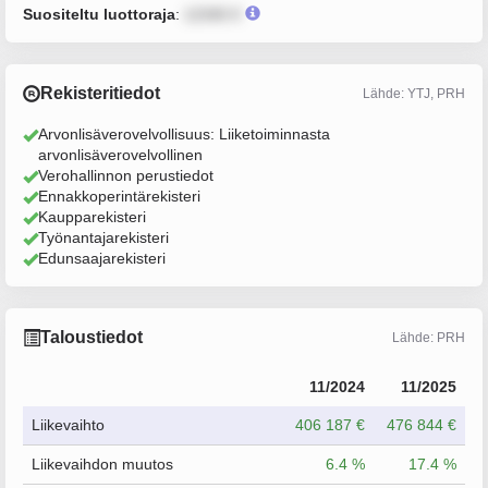
Suositeltu luottoraja
:
12345 €
Rekisteritiedot
Lähde: YTJ, PRH
Arvonlisäverovelvollisuus: Liiketoiminnasta
arvonlisäverovelvollinen
Verohallinnon perustiedot
Ennakkoperintärekisteri
Kaupparekisteri
Työnantajarekisteri
Edunsaajarekisteri
Taloustiedot
Lähde: PRH
11/2024
11/2025
Liikevaihto
406 187 €
476 844 €
Liikevaihdon muutos
6.4 %
17.4 %