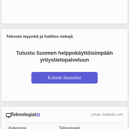
Tehosta myyntiä ja hallitse riskejä
Tutustu Suomen helppokäyttöisimpään
yritystietopalveluun
Kokeile ilmaiseksi
Teknologiat
Lähde: builtwith.com
Kategoria
Teknologiat