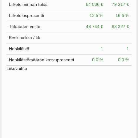
Liiketoiminnan tulos
54 836 €
79 217 €
Liiketulosprosentti
13.5 %
16.6 %
Tilikauden voitto
43 744 €
63 327 €
Keskipalkka / kk
Henkilöstö
1
1
Henkilöstömäärän kasvuprosentti
0.0 %
0.0 %
Liikevaihto