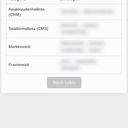
Asiakkuudenhallinta
sum dolor
dolor sit amet, con
(CRM)
ipsum dol
ipsum d
Sisällönhallinta (CMS)
rem ipsum dolo
dolor sit amet
rem ipsu
Markkinointi
m ipsum dolo
m ipsu
rem i
ipsum dolor
Framework
rem ipsum
Näytä kaikki