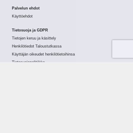
Palvelun ehdot
Käyttöehdot
Tietosuoja ja GDPR
Tietojen keruu ja käsittely
Henkilötiedot Taloustutkassa
Käyttäjän oikeudet henkilötietoihinsa
Tietosuojapolitiikka
Tietoturvapolitiikka
Evästeet
Tutustu palveluun
Ratkaisut
Tietoa palvelusta
Luottorajan määrittely
Tunnusluvut
Maksuviiveet