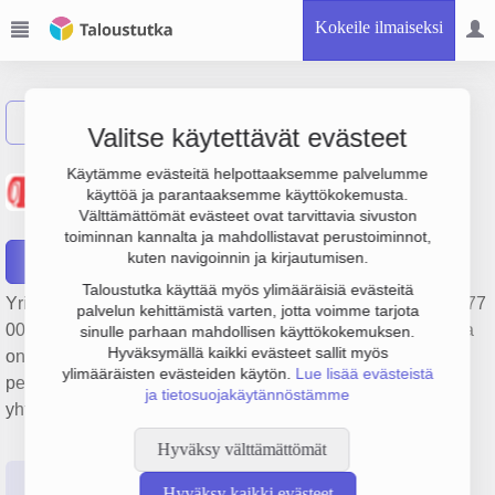
Kokeile ilmaiseksi
Näytä haku
Valitse käytettävät evästeet
Kaartin neule- ja
Käytämme evästeitä helpottaaksemme palvelumme
käyttöä ja parantaaksemme käyttökokemusta.
Ompelukone Oy
Välttämättömät evästeet ovat tarvittavia sivuston
toiminnan kannalta ja mahdollistavat perustoiminnot,
kuten navigoinnin ja kirjautumisen.
Raportit
Taloustutka käyttää myös ylimääräisiä evästeitä
Yrityksen Kaartin neule- ja Ompelukone Oy liikevaihto on 477
palvelun kehittämistä varten, jotta voimme tarjota
000 €, tulos 79 000 € ja henkilöstömäärä 1. Sen päätoimiala
sinulle parhaan mahdollisen käyttökokemuksen.
Hyväksymällä kaikki evästeet sallit myös
on Sähkökäyttöisten kodinkoneiden vähittäiskauppa,
ylimääräisten evästeiden käytön.
Lue lisää evästeistä
perustamisvuosi 1978 ja sijainti Helsinki. Yrityksen
ja tietosuojakäytännöstämme
yhtiömuoto Osakeyhtiö (OY).
Hyväksy välttämättömät
Perustiedot
Tilinpäätösluvut
Päättäjätiedot
Hyväksy kaikki evästeet