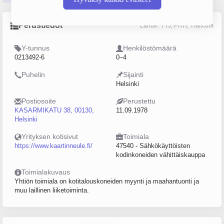
Perustiedot
Lähde: YTJ, PRH, Traficom
Y-tunnus
Henkilöstömäärä
0213492-6
0–4
Puhelin
Sijainti
Helsinki
Postiosoite
Perustettu
KASARMIKATU 38, 00130,
11.09.1978
Helsinki
Yrityksen kotisivut
Toimiala
https://www.kaartinneule.fi/
47540 - Sähkökäyttöisten
kodinkoneiden vähittäiskauppa
Toimialakuvaus
Yhtiön toimiala on kotitalouskoneiden myynti ja maahantuonti ja
muu laillinen liiketoiminta.