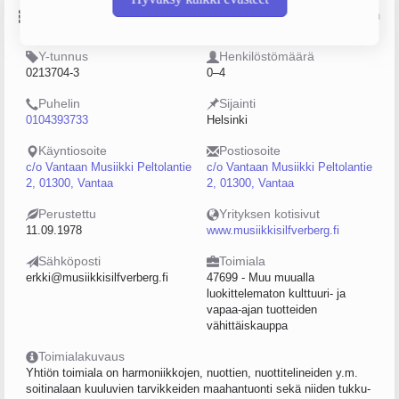
Perustiedot
Lähde: YTJ, PRH, Traficom
Y-tunnus
Henkilöstömäärä
0213704-3
0–4
Puhelin
Sijainti
0104393733
Helsinki
Käyntiosoite
Postiosoite
c/o Vantaan Musiikki Peltolantie
c/o Vantaan Musiikki Peltolantie
2, 01300, Vantaa
2, 01300, Vantaa
Perustettu
Yrityksen kotisivut
11.09.1978
www.musiikkisilfverberg.fi
Sähköposti
Toimiala
erkki@musiikkisilfverberg.fi
47699 - Muu muualla
luokittelematon kulttuuri- ja
vapaa-ajan tuotteiden
vähittäiskauppa
Toimialakuvaus
Yhtiön toimiala on harmoniikkojen, nuottien, nuottitelineiden y.m.
soitinalaan kuuluvien tarvikkeiden maahantuonti sekä niiden tukku-