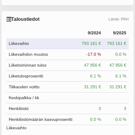
Taloustiedot
Lähde: PRH
9/2024
9/2025
Liikevaihto
793 161 €
793 161 €
Liikevaihdon muutos
-17.0 %
0.0 %
Liiketoiminnan tulos
47 956 €
47 956 €
Liiketulosprosentti
6.1 %
6.1 %
Tilikauden voitto
31 291 €
31 291 €
Keskipalkka / kk
Henkilöstö
3
3
Henkilöstömäärän kasvuprosentti
0.0 %
0.0 %
Liikevaihto