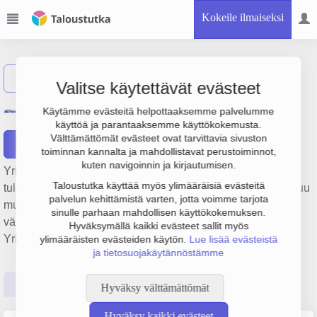
Kokeile ilmaiseksi
Näytä haku
Valitse käytettävät evästeet
Musiikki Silfverberg Oy
Käytämme evästeitä helpottaaksemme palvelumme
käyttöä ja parantaaksemme käyttökokemusta.
Välttämättömät evästeet ovat tarvittavia sivuston
Raportit
toiminnan kannalta ja mahdollistavat perustoiminnot,
kuten navigoinnin ja kirjautumisen.
Yrityksen Musiikki Silfverberg Oy liikevaihto on 793 000 €,
Taloustutka käyttää myös ylimääräisiä evästeitä
tulos 48 000 € ja henkilöstömäärä 3. Sen päätoimiala on Muu
palvelun kehittämistä varten, jotta voimme tarjota
muualla luokittelematon kulttuuri- ja vapaa-ajan tuotteiden
sinulle parhaan mahdollisen käyttökokemuksen.
vähittäiskauppa, perustamisvuosi 1978 ja sijainti Helsinki.
Hyväksymällä kaikki evästeet sallit myös
Yrityksen yhtiömuoto Osakeyhtiö (OY).
ylimääräisten evästeiden käytön.
Lue lisää evästeistä
ja tietosuojakäytännöstämme
Perustiedot
Tilinpäätösluvut
Päättäjätiedot
Hyväksy välttämättömät
Hyväksy kaikki evästeet