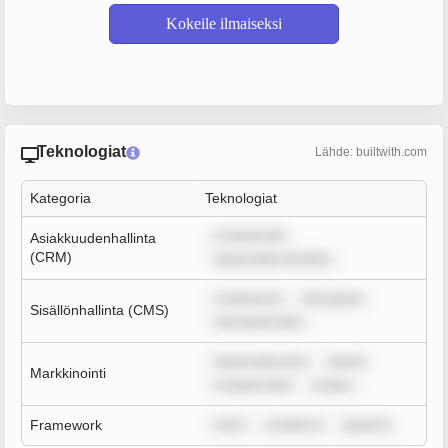
Kokeile ilmaiseksi
Teknologiat
Lähde: builtwith.com
Kategoria
Teknologiat
m ipsum dol
Asiakkuudenhallinta
(CRM)
ipsum dolor sit amet,
m ipsum do
rem ipsum
Sisällönhallinta (CMS)
rem ipsum dolo
ipsum dolor sit a
ipsum
Markkinointi
m ipsum dolo
m ipsu
Framework
rem i
m dolor si
ipsum d