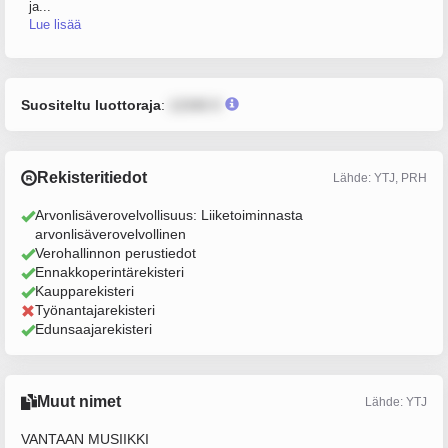
ja...
Lue lisää
Suositeltu luottoraja
:
12345 €
Rekisteritiedot
Lähde: YTJ, PRH
Arvonlisäverovelvollisuus: Liiketoiminnasta
arvonlisäverovelvollinen
Verohallinnon perustiedot
Ennakkoperintärekisteri
Kaupparekisteri
Työnantajarekisteri
Edunsaajarekisteri
Muut nimet
Lähde: YTJ
VANTAAN MUSIIKKI