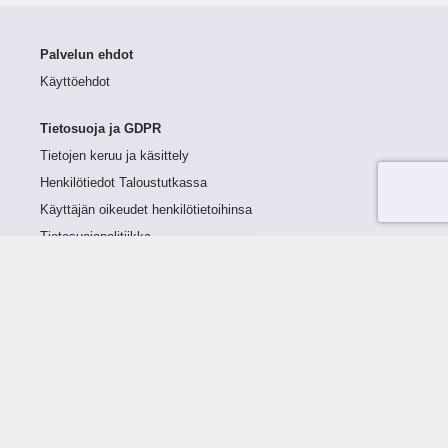
Palvelun ehdot
Käyttöehdot
Tietosuoja ja GDPR
Tietojen keruu ja käsittely
Henkilötiedot Taloustutkassa
Käyttäjän oikeudet henkilötietoihinsa
Tietosuojapolitiikka
Tietoturvapolitiikka
Evästeet
Tutustu palveluun
Ratkaisut
Tietoa palvelusta
Luottorajan määrittely
Tunnusluvut