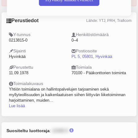
Perustiedot
Lähde: YTJ, PRH, Traficom
Y-tunnus
Henkilöstömäärä
0213815-0
0–4
Sijainti
Postiosoite
Hyvinkää
PL 5, 05801, Hyvinkää
Perustettu
Toimiala
11.09.1978
70100 - Pääkonttorien toiminta
Toimialakuvaus
Yhtiön toimialana on hallintopalvelujen tarjoaminen sekä
myllyteollisuuden ja kaikenlaatuisen siihen liittyvän liiketoiminnan
harjoittaminen, muiden...
Lue lisää
Suositeltu luottoraja
:
12345 €