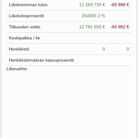
Liiketoiminnan tulos
11 269 733 €
-69 988 €
Liiketulosprosentti
254683.2 %
Tilikauden voitto
12 781 655 €
-94 982 €
Keskipalkka / kk
Henkilöstö
0
0
Henkilöstömäärän kasvuprosentti
Liikevaihto