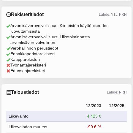
Rekisteritiedot
Lähde: YTJ, PRH
Arvonlisäverovelvollisuus: Kiinteistön käyttöoikeuden
luovuttamisesta
Arvonlisäverovelvollisuus: Liiketoiminnasta
arvonlisäverovelvollinen
Verohallinnon perustiedot
Ennakkoperintärekisteri
Kaupparekisteri
Työnantajarekisteri
Edunsaajarekisteri
Taloustiedot
Lähde: PRH
12/2023
12/2025
Liikevaihto
4 425 €
Liikevaihdon muutos
-99.6 %