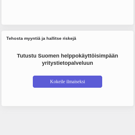
Tehosta myyntiä ja hallitse riskejä
Tutustu Suomen helppokäyttöisimpään
yritystietopalveluun
Kokeile ilmaiseksi