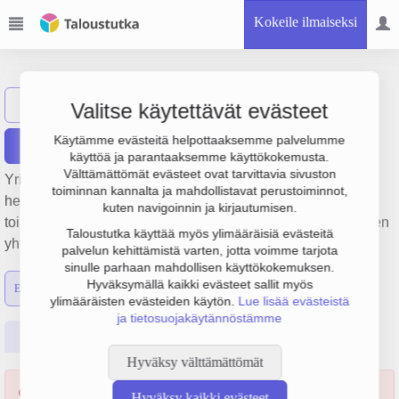
Kokeile ilmaiseksi
MP Konserni Oy
Näytä haku
Valitse käytettävät evästeet
Käytämme evästeitä helpottaaksemme palvelumme
Raportit
käyttöä ja parantaaksemme käyttökokemusta.
Välttämättömät evästeet ovat tarvittavia sivuston
Yrityksen MP Konserni Oy liiketulos on -70 000 € ja
toiminnan kannalta ja mahdollistavat perustoiminnot,
henkilöstömäärä 0. Sen päätoimiala on Pääkonttorien
kuten navigoinnin ja kirjautumisen.
toiminta, perustamisvuosi 1978 ja sijainti Hyvinkää. Yrityksen
Taloustutka käyttää myös ylimääräisiä evästeitä
yhtiömuoto Osakeyhtiö (OY).
palvelun kehittämistä varten, jotta voimme tarjota
sinulle parhaan mahdollisen käyttökokemuksen.
Hyväksymällä kaikki evästeet sallit myös
Emon luvut
Konsernin luvut
ylimääräisten evästeiden käytön.
Lue lisää evästeistä
ja tietosuojakäytännöstämme
Perustiedot
Tilinpäätösluvut
Päättäjätiedot
Hyväksy välttämättömät
Yritys saneerauksessa 09.05.2022 alkaen.
Hyväksy kaikki evästeet