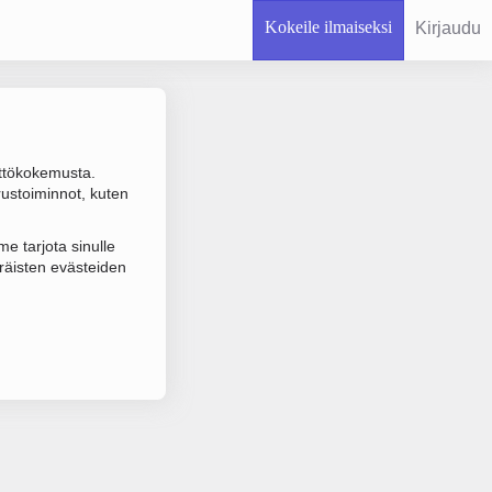
Kokeile ilmaiseksi
Kirjaudu
ttökokemusta.
rustoiminnot, kuten
 varmistuksen.
e tarjota sinulle
räisten evästeiden