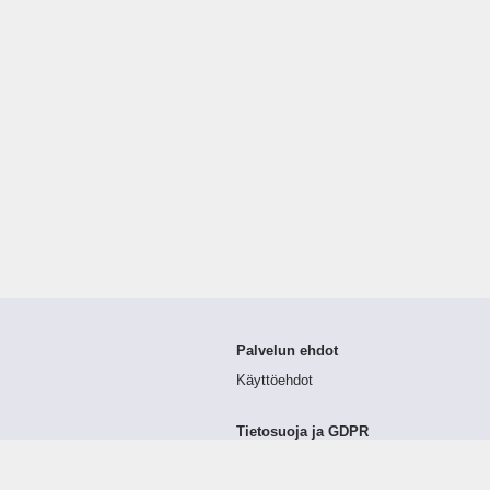
Palvelun ehdot
Käyttöehdot
Tietosuoja ja GDPR
Tietojen keruu ja käsittely