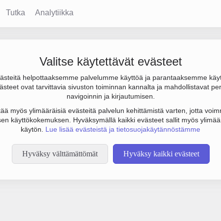
Tutka
Analytiikka
Valitse käytettävät evästeet
steitä helpottaaksemme palvelumme käyttöä ja parantaaksemme käy
steet ovat tarvittavia sivuston toiminnan kannalta ja mahdollistavat pe
tämään botinestovarmennusta sivustollamme. Suoritathan alla olevan
navigoinnin ja kirjautumisen.
tää myös ylimääräisiä evästeitä palvelun kehittämistä varten, jotta voimm
en käyttökokemuksen. Hyväksymällä kaikki evästeet sallit myös ylimää
käytön.
Lue lisää evästeistä ja tietosuojakäytännöstämme
Hyväksy välttämättömät
Hyväksy kaikki evästeet