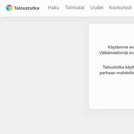
Haku
Toimialat
Uudet
Konkurssit
Käytämme evä
Välttämättömät evä
Joudumme käyt
Taloustutka käyt
parhaan mahdollis