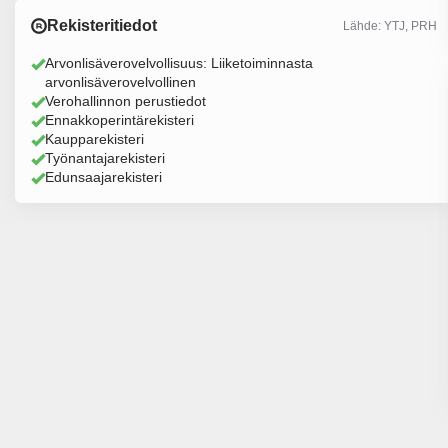
Rekisteritiedot
Lähde: YTJ, PRH
Arvonlisäverovelvollisuus: Liiketoiminnasta
arvonlisäverovelvollinen
Verohallinnon perustiedot
Ennakkoperintärekisteri
Kaupparekisteri
Työnantajarekisteri
Edunsaajarekisteri