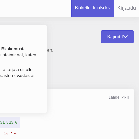
Kokeile ilmaiseksi
Kirjaudu
Raportit
ttökokemusta.
kereiden, hammaspyörien,
rustoiminnot, kuten
).
e tarjota sinulle
räisten evästeiden
Lähde: PRH
Liikevaihto
12/2024
931 823 €
-16.7 %