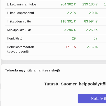
Liiketoiminnan tulos
204 302 €
239 180 €
1
Liiketulosprosentti
2.2 %
2.9 %
Tilikauden voitto
118 391 €
83 594 €
Keskipalkka / kk
3 294 €
2 259 €
Henkilöstö
29
37
Henkilöstömäärän
-17.1 %
27.6 %
kasvuprosentti
Tehosta myyntiä ja hallitse riskejä
Tutustu Suomen helppokäyttöi
Kokeile i