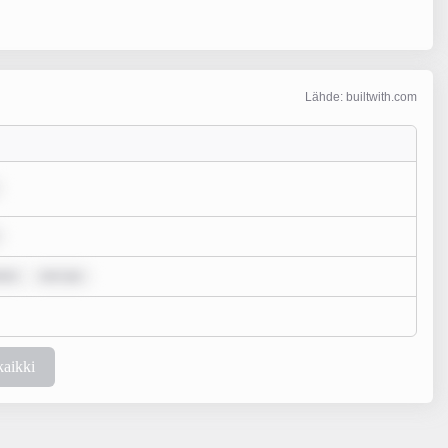
Lähde: builtwith.com
lor
rem ips
kaikki