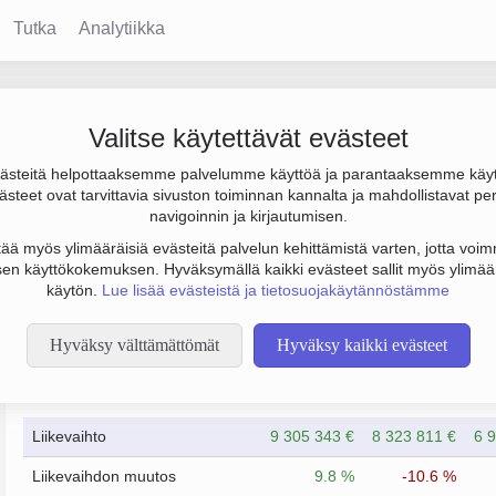
Tutka
Analytiikka
rä Oy
Valitse käytettävät evästeet
steitä helpottaaksemme palvelumme käyttöä ja parantaaksemme käy
tulos 100 000 € ja henkilöstömäärä 24. Sen päätoimiala on Laa
steet ovat tarvittavia sivuston toiminnan kannalta ja mahdollistavat pe
1978 ja sijainti Outokumpu. Yrityksen yhtiömuoto Osakeyhtiö (OY
navigoinnin ja kirjautumisen.
tää myös ylimääräisiä evästeitä palvelun kehittämistä varten, jotta voimm
en käyttökokemuksen. Hyväksymällä kaikki evästeet sallit myös ylimää
käytön.
Lue lisää evästeistä ja tietosuojakäytännöstämme
Hyväksy välttämättömät
Hyväksy kaikki evästeet
Taloustiedot
12/2022
12/2023
Liikevaihto
9 305 343 €
8 323 811 €
6 
Liikevaihdon muutos
9.8 %
-10.6 %