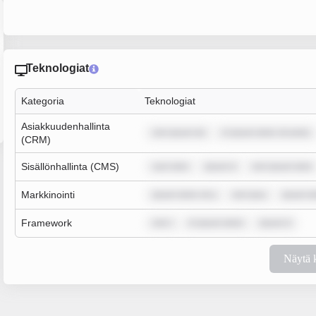
Teknologiat
Kategoria
Teknologiat
Asiakkuudenhallinta
rem ipsum do
m ipsum dolor sit amet,
(CRM)
Sisällönhallinta (CMS)
sum dolo
ipsum d
rem ipsum dolo
Markkinointi
ipsum dolor sit a
rem ipsu
ipsum do
Framework
rem i
m ipsum dolor
ipsum d
Näytä 