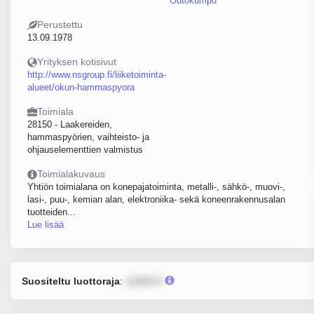
Outokumpu
Perustettu
13.09.1978
Yrityksen kotisivut
http://www.nsgroup.fi/liiketoiminta-
alueet/okun-hammaspyora
Toimiala
28150 - Laakereiden,
hammaspyörien, vaihteisto- ja
ohjauselementtien valmistus
Toimialakuvaus
Yhtiön toimialana on konepajatoiminta, metalli-, sähkö-, muovi-,
lasi-, puu-, kemian alan, elektroniika- sekä koneenrakennusalan
tuotteiden...
Lue lisää
Suositeltu luottoraja
:
12345 €