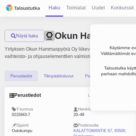
Haku
Toimialat
Uudet
Konkurssit
Okun Hammaspyö
Näytä haku
Käytämme evä
Yrityksen Okun Hammaspyörä Oy liikevaihto on 6.9 milj. €, 
Välttämättömät evä
vaihteisto- ja ohjauselementtien valmistus, perustamisvuosi 
Taloustutka käyt
parhaan mahdollis
Perustiedot
Tilinpäätösluvut
Päättäjätiedot
Perustiedot
Lähde: YTJ, PRH, Traficom
Y-tunnus
Henkilöstömäärä
0215943-7
20–49
Sijainti
Postiosoite
Outokumpu
KALATTOMANTIE 67, 83500,