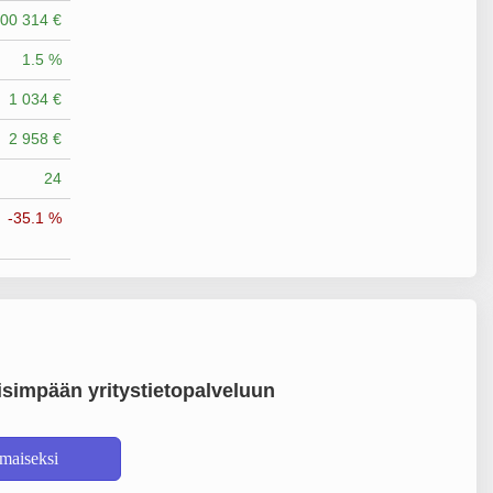
00 314 €
1.5 %
1 034 €
2 958 €
24
-35.1 %
simpään yritystietopalveluun
lmaiseksi