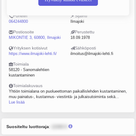
0216407-6
5–9
Puhelin
Sijainti
064244800
Ilmajoki
Postiosoite
Perustettu
MIKONTIE 3, 60800, Ilmajoki
18.09.1978
Yrityksen kotisivut
Sähköposti
https://www.ilmajoki-lehti.fi/
ilmoitus@ilmajoki-lehti.fi
Toimiala
58120 - Sanomalehtien
kustantaminen
Toimialakuvaus
Yhtiön toimialana on puolueettoman paikallislehden kustantaminen,
muu painatus-, kustannus- viestintä- ja julkaisutoiminta sekä...
Lue lisää
Suositeltu luottoraja
:
12345 €