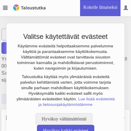
Kokeile ilmaiseksi
Ilmajoki-lehti Oy
Näytä haku
I
Valitse käytettävät evästeet
Käytämme evästeitä helpottaaksemme palvelumme
Raportit
käyttöä ja parantaaksemme käyttökokemusta.
Välttämättömät evästeet ovat tarvittavia sivuston
Yrityksen Ilmajoki-lehti Oy liikevaihto on 686 000 €, tulos 108
toiminnan kannalta ja mahdollistavat perustoiminnot,
000 € ja henkilöstömäärä 6. Sen päätoimiala on
kuten navigoinnin ja kirjautumisen.
Sanomalehtien kustantaminen, perustamisvuosi 1978 ja
Taloustutka käyttää myös ylimääräisiä evästeitä
sijainti Ilmajoki. Yrityksen yhtiömuoto Osakeyhtiö (OY).
palvelun kehittämistä varten, jotta voimme tarjota
sinulle parhaan mahdollisen käyttökokemuksen.
Hyväksymällä kaikki evästeet sallit myös
Perustiedot
Tilinpäätösluvut
Päättäjätiedot
ylimääräisten evästeiden käytön.
Lue lisää evästeistä
ja tietosuojakäytännöstämme
Perustiedot
Lähde: YTJ, PRH, Traficom
Hyväksy välttämättömät
Hyväksy kaikki evästeet
Y-tunnus
Henkilöstömäärä