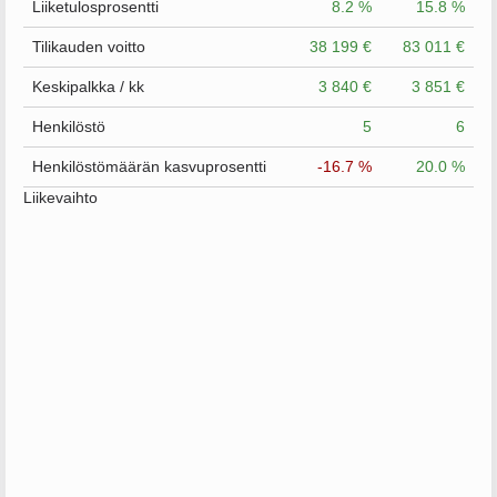
Liiketulosprosentti
8.2 %
15.8 %
Tilikauden voitto
38 199 €
83 011 €
Keskipalkka / kk
3 840 €
3 851 €
Henkilöstö
5
6
Henkilöstömäärän kasvuprosentti
-16.7 %
20.0 %
Liikevaihto