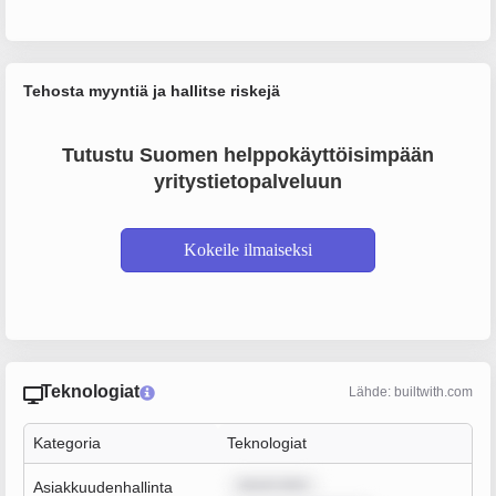
Tehosta myyntiä ja hallitse riskejä
Tutustu Suomen helppokäyttöisimpään
yritystietopalveluun
Kokeile ilmaiseksi
Teknologiat
Lähde: builtwith.com
Kategoria
Teknologiat
ipsum dolo
Asiakkuudenhallinta