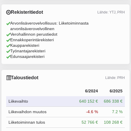
Rekisteritiedot
Lähde: YTJ, PRH
Arvonlisäverovelvollisuus: Liiketoiminnasta
arvonlisäverovelvollinen
Verohallinnon perustiedot
Ennakkoperintärekisteri
Kaupparekisteri
Työnantajarekisteri
Edunsaajarekisteri
Taloustiedot
Lähde: PRH
6/2024
6/2025
Liikevaihto
640 152 €
686 338 €
Liikevaihdon muutos
-4.6 %
7.2 %
Liiketoiminnan tulos
52 766 €
108 268 €