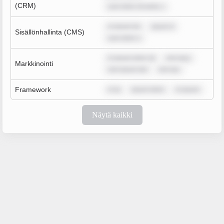
(CRM)
sum dolor sit amet, c
m ipsum do
ipsum d
Sisällönhallinta (CMS)
sum dolor s
m ipsum dolor sit
rem ipsu
Markkinointi
rem ipsum dol
rem ips
Framework
m ip
ipsum dolor
m ipsum
Näytä kaikki