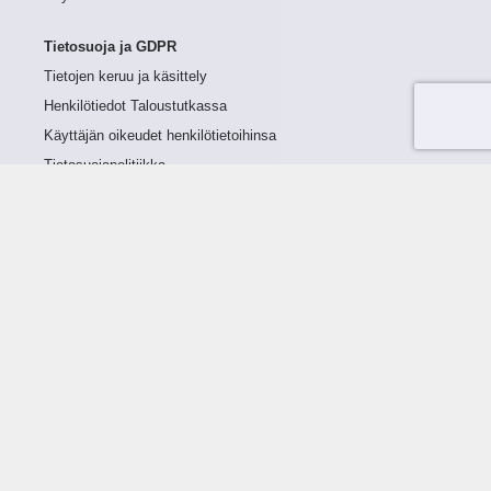
Tietosuoja ja GDPR
Tietojen keruu ja käsittely
Henkilötiedot Taloustutkassa
Käyttäjän oikeudet henkilötietoihinsa
Tietosuojapolitiikka
Tietoturvapolitiikka
Evästeet
Tutustu palveluun
Ratkaisut
Tietoa palvelusta
Luottorajan määrittely
Tunnusluvut
Maksuviiveet
Hinnasto
Päivitykset