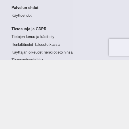
Palvelun ehdot
Käyttöehdot
Tietosuoja ja GDPR
Tietojen keruu ja käsittely
Henkilötiedot Taloustutkassa
Käyttäjän oikeudet henkilötietoihinsa
Tietosuojapolitiikka
Tietoturvapolitiikka
Evästeet
Tutustu palveluun
Ratkaisut
Tietoa palvelusta
Luottorajan määrittely
Tunnusluvut
Maksuviiveet