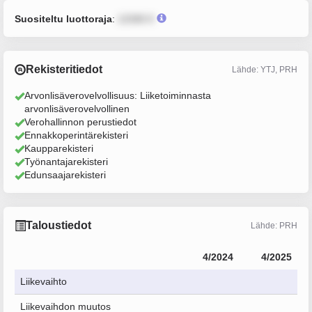
Suositeltu luottoraja
:
12345 €
Rekisteritiedot
Lähde: YTJ, PRH
Arvonlisäverovelvollisuus: Liiketoiminnasta
arvonlisäverovelvollinen
Verohallinnon perustiedot
Ennakkoperintärekisteri
Kaupparekisteri
Työnantajarekisteri
Edunsaajarekisteri
Taloustiedot
Lähde: PRH
4/2024
4/2025
Liikevaihto
Liikevaihdon muutos