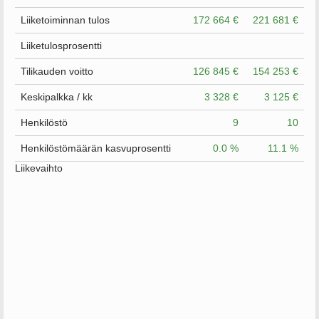
Liiketoiminnan tulos
172 664 €
221 681 €
Liiketulosprosentti
Tilikauden voitto
126 845 €
154 253 €
Keskipalkka / kk
3 328 €
3 125 €
Henkilöstö
9
10
Henkilöstömäärän kasvuprosentti
0.0 %
11.1 %
Liikevaihto