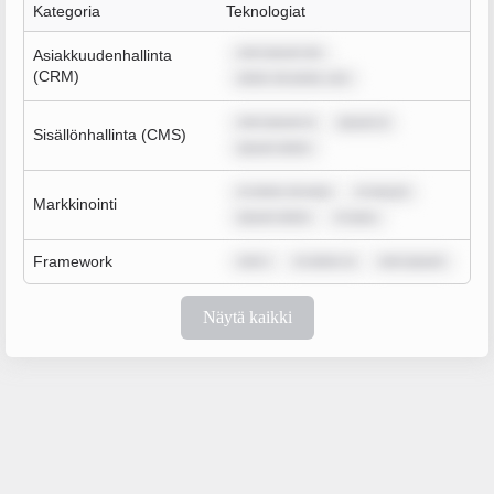
Kategoria
Teknologiat
rem ipsum do
Asiakkuudenhallinta
(CRM)
dolor sit amet, con
rem ipsum d
ipsum d
Sisällönhallinta (CMS)
ipsum dolor
m dolor sit ame
m ipsum
Markkinointi
ipsum dolor
m ipsu
Framework
rem i
m dolor si
rem ipsum
Näytä kaikki