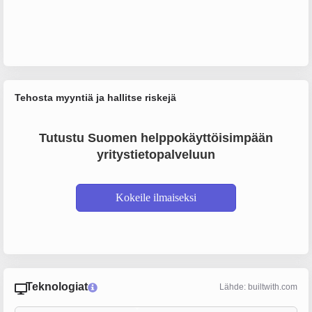
Tehosta myyntiä ja hallitse riskejä
Tutustu Suomen helppokäyttöisimpään
yritystietopalveluun
Kokeile ilmaiseksi
Teknologiat
Lähde: builtwith.com