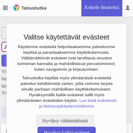
Kokeile ilmaiseksi
Näytä haku
Valitse käytettävät evästeet
J. Timmerbacka Oy
JT
Käytämme evästeitä helpottaaksemme palvelumme
käyttöä ja parantaaksemme käyttökokemusta.
Välttämättömät evästeet ovat tarvittavia sivuston
Raportit
toiminnan kannalta ja mahdollistavat perustoiminnot,
kuten navigoinnin ja kirjautumisen.
Yrityksen J. Timmerbacka Oy liiketulos on 222 000 € ja
Taloustutka käyttää myös ylimääräisiä evästeitä
henkilöstömäärä 10. Sen päätoimiala on Tieliikenteen
palvelun kehittämistä varten, jotta voimme tarjota
tavarankuljetus, perustamisvuosi 1978 ja sijainti Kaustinen.
sinulle parhaan mahdollisen käyttökokemuksen.
Yrityksen yhtiömuoto Osakeyhtiö (OY).
Hyväksymällä kaikki evästeet sallit myös
ylimääräisten evästeiden käytön.
Lue lisää evästeistä
ja tietosuojakäytännöstämme
Perustiedot
Tilinpäätösluvut
Päättäjätiedot
Hyväksy välttämättömät
Perustiedot
Lähde: YTJ, PRH, Traficom
Hyväksy kaikki evästeet