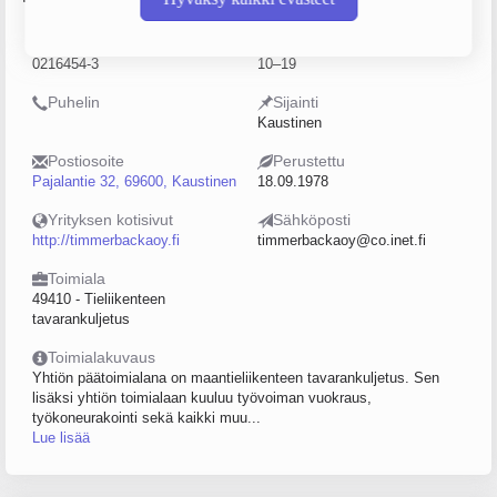
Y-tunnus
Henkilöstömäärä
0216454-3
10–19
Puhelin
Sijainti
Kaustinen
Postiosoite
Perustettu
Pajalantie 32, 69600, Kaustinen
18.09.1978
Yrityksen kotisivut
Sähköposti
http://timmerbackaoy.fi
timmerbackaoy@co.inet.fi
Toimiala
49410 - Tieliikenteen
tavarankuljetus
Toimialakuvaus
Yhtiön päätoimialana on maantieliikenteen tavarankuljetus. Sen
lisäksi yhtiön toimialaan kuuluu työvoiman vuokraus,
työkoneurakointi sekä kaikki muu...
Lue lisää