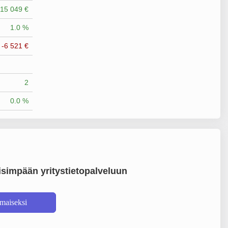
15 049 €
1.0 %
-6 521 €
2
0.0 %
simpään yritystietopalveluun
lmaiseksi