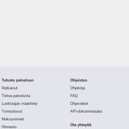
Tutustu palveluun
Ohjeistus
Ratkaisut
Ohjekirja
Tietoa palvelusta
FAQ
Luottorajan määrittely
Ohjevideot
Tunnusluvut
API-dokumentaatio
Maksuviiveet
Ota yhteyttä
Hinnasto