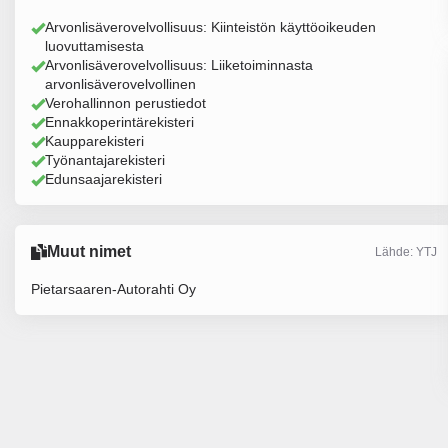
Arvonlisäverovelvollisuus: Kiinteistön käyttöoikeuden
luovuttamisesta
Arvonlisäverovelvollisuus: Liiketoiminnasta
arvonlisäverovelvollinen
Verohallinnon perustiedot
Ennakkoperintärekisteri
Kaupparekisteri
Työnantajarekisteri
Edunsaajarekisteri
Muut nimet
Lähde: YTJ
Pietarsaaren-Autorahti Oy