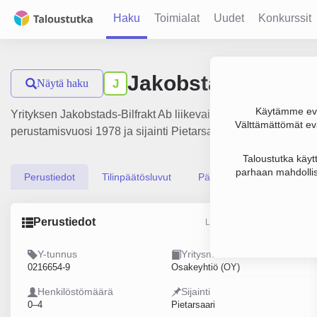
Haku
Toimialat
Uudet
Konkurssit
Jakobstads-Bilfrak
Näytä haku
J
Käytämme evä
Yrityksen Jakobstads-Bilfrakt Ab liikevaihto on 1.6 milj. €, t
Välttämättömät evä
perustamisvuosi 1978 ja sijainti Pietarsaari. Yrityksen yhtiö
Taloustutka käyt
parhaan mahdollis
Perustiedot
Tilinpäätösluvut
Päättäjätiedot
Perustiedot
Lähde: YTJ, PRH, Traficom
Y-tunnus
Yritysmuoto
0216654-9
Osakeyhtiö (OY)
Henkilöstömäärä
Sijainti
0–4
Pietarsaari