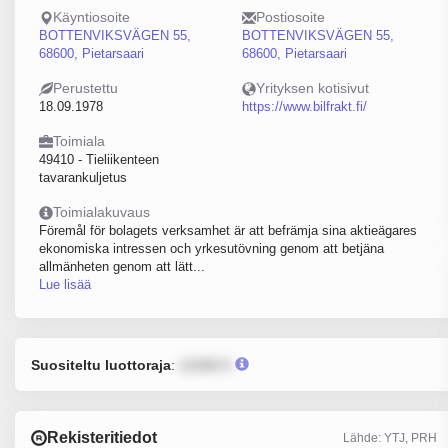
Käyntiosoite
Postiosoite
BOTTENVIKSVÄGEN 55,
BOTTENVIKSVÄGEN 55,
68600, Pietarsaari
68600, Pietarsaari
Perustettu
Yrityksen kotisivut
18.09.1978
https://www.bilfrakt.fi/
Toimiala
49410 - Tieliikenteen
tavarankuljetus
Toimialakuvaus
Föremål för bolagets verksamhet är att befrämja sina aktieägares
ekonomiska intressen och yrkesutövning genom att betjäna
allmänheten genom att lätt...
Lue lisää
Suositeltu luottoraja
:
12345 €
Rekisteritiedot
Lähde: YTJ, PRH