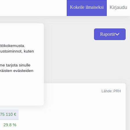
Kokeile ilmaiseksi
Kirjaudu
Raportit
ttökokemusta.
een tavarankuljetus,
rustoiminnot, kuten
e tarjota sinulle
räisten evästeiden
Lähde: PRH
Liikevaihto
6/2025
575 110 €
29.8 %