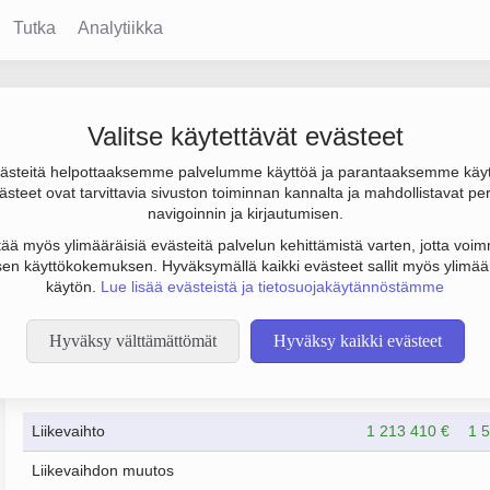
Tutka
Analytiikka
t Ab
Valitse käytettävät evästeet
steitä helpottaaksemme palvelumme käyttöä ja parantaaksemme käy
ulos 15 000 € ja henkilöstömäärä 2. Sen päätoimiala on Tieliikent
steet ovat tarvittavia sivuston toiminnan kannalta ja mahdollistavat pe
muoto Osakeyhtiö (OY).
navigoinnin ja kirjautumisen.
tää myös ylimääräisiä evästeitä palvelun kehittämistä varten, jotta voimm
en käyttökokemuksen. Hyväksymällä kaikki evästeet sallit myös ylimää
käytön.
Lue lisää evästeistä ja tietosuojakäytännöstämme
Hyväksy välttämättömät
Hyväksy kaikki evästeet
Taloustiedot
6/2023
6/2024
Liikevaihto
1 213 410 €
1 
Liikevaihdon muutos