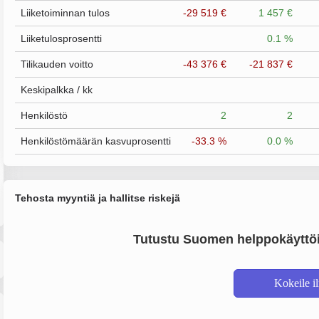
Liiketoiminnan tulos
-29 519 €
1 457 €
Liiketulosprosentti
0.1 %
Tilikauden voitto
-43 376 €
-21 837 €
Keskipalkka / kk
Henkilöstö
2
2
Henkilöstömäärän kasvuprosentti
-33.3 %
0.0 %
Tehosta myyntiä ja hallitse riskejä
Tutustu Suomen helppokäyttöi
Kokeile i