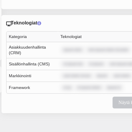
Teknologiat
Kategoria
Teknologiat
Asiakkuudenhallinta
ipsum dolo
rem ipsum dolor sit amet
(CRM)
Sisällönhallinta (CMS)
m ipsum do
m ipsum
rem ipsum do
Markkinointi
sum dolor sit am
ipsum
sum dolor
Framework
m ip
m ipsum dolor
ipsum d
Näytä 