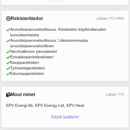
Rekisteritiedot
Lähde: YTJ, PRH
Arvonlisäverovelvollisuus: Kiinteistön käyttöoikeuden
luovuttamisesta
Arvonlisäverovelvollisuus: Liiketoiminnasta
arvonlisäverovelvollinen
Verohallinnon perustiedot
Ennakkoperintärekisteri
Kaupparekisteri
Työnantajarekisteri
Edunsaajarekisteri
Muut nimet
Lähde: YTJ
EPV Energi Ab, EPV Energy Ltd, EPV Heat
Näytä kaikki