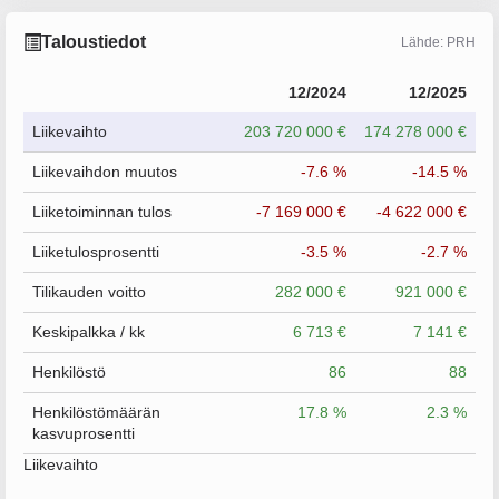
Taloustiedot
Lähde: PRH
12/2024
12/2025
Liikevaihto
203 720 000 €
174 278 000 €
Liikevaihdon muutos
-7.6 %
-14.5 %
Liiketoiminnan tulos
-7 169 000 €
-4 622 000 €
Liiketulosprosentti
-3.5 %
-2.7 %
Tilikauden voitto
282 000 €
921 000 €
Keskipalkka / kk
6 713 €
7 141 €
Henkilöstö
86
88
Henkilöstömäärän
17.8 %
2.3 %
kasvuprosentti
Liikevaihto