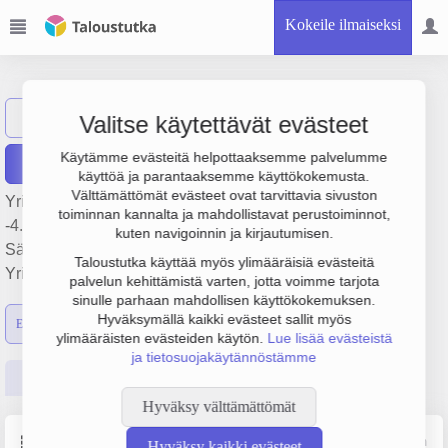
Kokeile ilmaiseksi
EPV Energia Oy
Näytä haku
Valitse käytettävät evästeet
Käytämme evästeitä helpottaaksemme palvelumme
Raportit
käyttöä ja parantaaksemme käyttökokemusta.
Välttämättömät evästeet ovat tarvittavia sivuston
Yrityksen EPV Energia Oy liikevaihto on 174.3 milj. €, tulos
toiminnan kannalta ja mahdollistavat perustoiminnot,
-4.6 milj. € ja henkilöstömäärä 88. Sen päätoimiala on
kuten navigoinnin ja kirjautumisen.
Sähkön kauppa, perustamisvuosi 1978 ja sijainti Vaasa.
Taloustutka käyttää myös ylimääräisiä evästeitä
Yrityksen yhtiömuoto Osakeyhtiö (OY).
palvelun kehittämistä varten, jotta voimme tarjota
sinulle parhaan mahdollisen käyttökokemuksen.
Hyväksymällä kaikki evästeet sallit myös
Emon luvut
Konsernin luvut
ylimääräisten evästeiden käytön.
Lue lisää evästeistä
ja tietosuojakäytännöstämme
Perustiedot
Tilinpäätösluvut
Päättäjätiedot
Hyväksy välttämättömät
Perustiedot
Lähde: YTJ, PRH, Traficom
Hyväksy kaikki evästeet