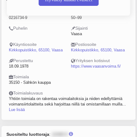
Y-tunnus
Henkilöstömäärä
0216734-9
50–99
Puhelin
Sijainti
Vaasa
Käyntiosoite
Postiosoite
Kirkkopuistikko, 65100, Vaasa
Kirkkopuistikko, 65100, Vaasa
Perustettu
Yrityksen kotisivut
18.09.1978
https://www.vaasanvoima.fi/
Toimiala
35150 - Sähkön kauppa
Toimialakuvaus
Yhtiön toimiala on rakentaa voimalaitoksia ja niiden edellyttämiä
voimansiirtolaitteita sekä harjoittaa niillä tai omistamillaan muilla...
Lue lisää
Suositeltu luottoraja
:
12345 €