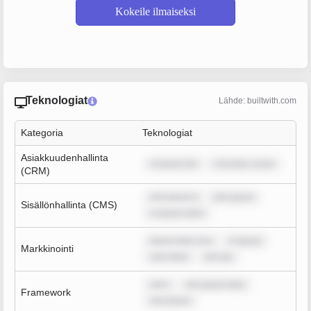
Kokeile ilmaiseksi
Teknologiat
Lähde: builtwith.com
Kategoria
Teknologiat
Asiakkuudenhallinta
m ipsum dol
r sit amet, conse
(CRM)
rem ipsum d
rem ipsum
Sisällönhallinta (CMS)
m ipsum dolor
ipsum dolor sit a
m ipsum
Markkinointi
sum dolor
rem ips
rem i
rem ipsum dolo
Framework
rem ipsum