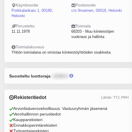
Käyntiosoite
Postiosoite
Porkkalankatu 1, 00180,
c/o Ilmarinen, 00018, Helsinki
Helsinki
Perustettu
Toimiala
11.11.1978
68203 - Muu kiinteistöjen
vuokraus ja hallinta
Toimialakuvaus
Yhtiön toimialana on omistaa kiinteistöyhtiöiden osakkeita.
Suositeltu luottoraja
:
12345 €
Rekisteritiedot
Lähde: YTJ, PRH
Arvonlisäverovelvollisuus: Vastuuryhmän jäsenenä
Verohallinnon perustiedot
Kaupparekisteri
Ennakkoperintärekisteri
Työnantajarekisteri