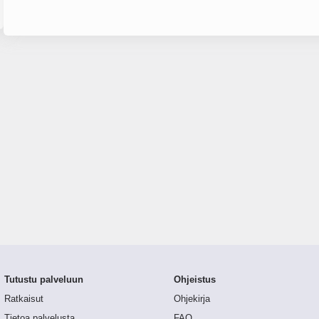
Tutustu palveluun
Ohjeistus
Ratkaisut
Ohjekirja
Tietoa palvelusta
FAQ