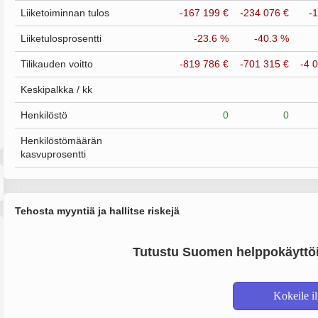
Liiketoiminnan tulos
-167 199 €
-234 076 €
-
Liiketulosprosentti
-23.6 %
-40.3 %
Tilikauden voitto
-819 786 €
-701 315 €
-4 
Keskipalkka / kk
Henkilöstö
0
0
Henkilöstömäärän
kasvuprosentti
Tehosta myyntiä ja hallitse riskejä
Tutustu Suomen helppokäyttöi
Kokeile i