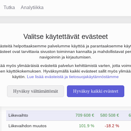
Tutka
Analytiikka
Valitse käytettävät evästeet
steitä helpottaaksemme palvelumme käyttöä ja parantaaksemme käy
 000 € ja henkilöstömäärä 0. Sen päätoimiala on Muu kiinteistöj
steet ovat tarvittavia sivuston toiminnan kannalta ja mahdollistavat pe
to Osakeyhtiö (OY).
navigoinnin ja kirjautumisen.
tää myös ylimääräisiä evästeitä palvelun kehittämistä varten, jotta voimm
en käyttökokemuksen. Hyväksymällä kaikki evästeet sallit myös ylimää
käytön.
Lue lisää evästeistä ja tietosuojakäytännöstämme
Hyväksy välttämättömät
Hyväksy kaikki evästeet
Taloustiedot
12/2023
12/2024
Liikevaihto
709 608 €
580 508 €
6
Liikevaihdon muutos
101.9 %
-18.2 %