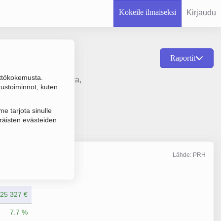
Kokeile ilmaiseksi
Kirjaudu
Raportit
ttökokemusta.
en vuokraus ja hallinta,
rustoiminnot, kuten
e tarjota sinulle
räisten evästeiden
Lähde: PRH
Liikevaihto
12/2025
25 327 €
7.7 %