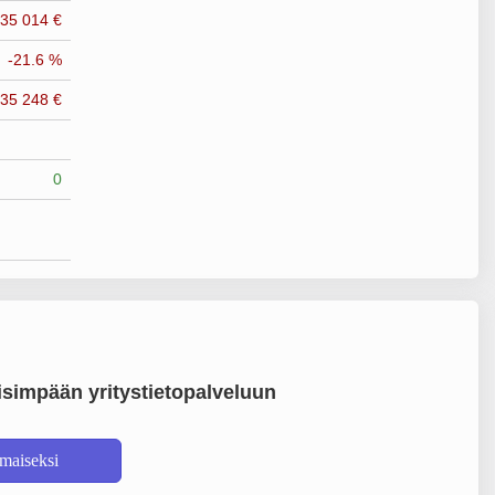
135 014 €
-21.6 %
035 248 €
0
simpään yritystietopalveluun
lmaiseksi