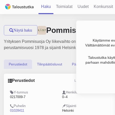
Haku
Toimialat
Uudet
Konkurssit
Pommisuoja Oy
Näytä haku
Käytämme evä
Yrityksen Pommisuoja Oy liikevaihto on 625 000 €, tulos -135
Välttämättömät evä
perustamisvuosi 1978 ja sijainti Helsinki. Yrityksen yhtiömuo
Taloustutka käyt
parhaan mahdollis
Perustiedot
Tilinpäätösluvut
Päättäjätiedot
Perustiedot
Lähde: YTJ, PRH, Traficom
Y-tunnus
Henkilöstömäärä
0217009-7
0–4
Puhelin
Sijainti
01028411
Helsinki