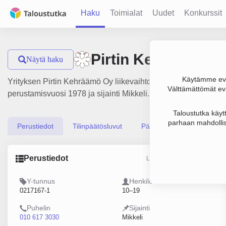
Haku
Toimialat
Uudet
Konkurssit
Pirtin Kehräämö O
Näytä haku
Käytämme evä
Yrityksen Pirtin Kehräämö Oy liikevaihto on 724 000 €, tulos 
Välttämättömät evä
perustamisvuosi 1978 ja sijainti Mikkeli. Yrityksen yhtiömuot
Taloustutka käyt
parhaan mahdollis
Perustiedot
Tilinpäätösluvut
Päättäjätiedot
Perustiedot
Lähde: YTJ, PRH, Traficom
Y-tunnus
Henkilöstömäärä
0217167-1
10–19
Puhelin
Sijainti
010 617 3030
Mikkeli