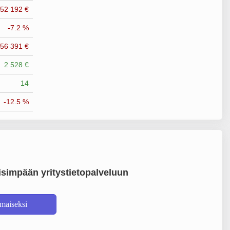
-52 192 €
-7.2 %
-56 391 €
2 528 €
14
-12.5 %
simpään yritystietopalveluun
lmaiseksi