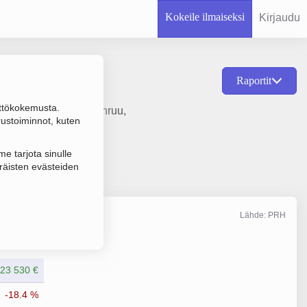
Kokeile ilmaiseksi
Kirjaudu
Raportit
ttökokemusta.
tujen valmistelu ja kehruu,
rustoiminnot, kuten
e tarjota sinulle
räisten evästeiden
Lähde: PRH
Liikevaihto
12/2025
23 530 €
-18.4 %