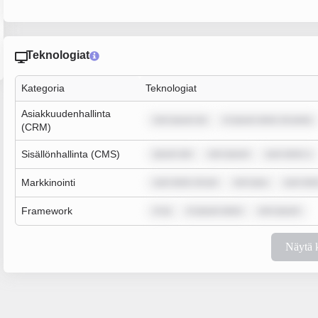
Teknologiat
Kategoria
Teknologiat
Asiakkuudenhallinta
rem ipsum do
m ipsum dolor sit amet,
(CRM)
Sisällönhallinta (CMS)
ipsum dol
rem ipsum
sum dolor s
Markkinointi
sum dolor sit am
rem ipsu
sum dol
Framework
m ip
m ipsum dolor
rem ipsum
Näytä 