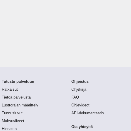
Tutustu palveluun
Ohjeistus
Ratkaisut
Ohjekirja
Tietoa palvelusta
FAQ
Luottorajan määrittely
Ohjevideot
Tunnusluvut
API-dokumentaatio
Maksuviiveet
Ota yhteyttä
Hinnasto