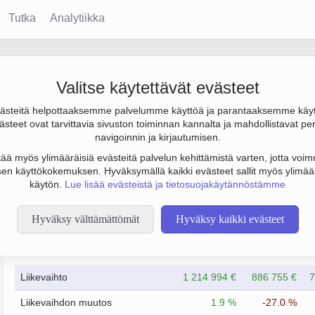
Tutka
Analytiikka
y
Valitse käytettävät evästeet
steitä helpottaaksemme palvelumme käyttöä ja parantaaksemme käy
-52 000 € ja henkilöstömäärä 14. Sen päätoimiala on Tekstiilikui
steet ovat tarvittavia sivuston toiminnan kannalta ja mahdollistavat pe
o Osakeyhtiö (OY).
navigoinnin ja kirjautumisen.
tää myös ylimääräisiä evästeitä palvelun kehittämistä varten, jotta voimm
en käyttökokemuksen. Hyväksymällä kaikki evästeet sallit myös ylimää
käytön.
Lue lisää evästeistä ja tietosuojakäytännöstämme
Hyväksy välttämättömät
Hyväksy kaikki evästeet
Taloustiedot
12/2023
12/2024
Liikevaihto
1 214 994 €
886 755 €
7
Liikevaihdon muutos
1.9 %
-27.0 %