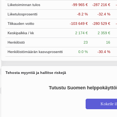
Liiketoiminnan tulos
-99 965 €
-287 216 €
Liiketulosprosentti
-8.2 %
-32.4 %
Tilikauden voitto
-103 649 €
-280 529 €
Keskipalkka / kk
2 174 €
2 359 €
Henkilöstö
23
16
Henkilöstömäärän kasvuprosentti
0.0 %
-30.4 %
Tehosta myyntiä ja hallitse riskejä
Tutustu Suomen helppokäyttöi
Kokeile i