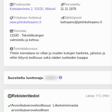
Postiosoite
Perustettu
Kehräämöntie 2, 51520, Mikkeli
11.11.1978
Yrityksen kotisivut
Sähköposti
www.pirtinkehraamo.fi
kehraamo@pirtinkehraamo.fi
Toimiala
13100 - Tekstiilikuitujen
valmistelu ja kehruu
Toimialakuvaus
Yhtiön toimialana on villan ja muiden kuitujen hankinta, jalostus ja
niihin liittyvä teollisuus sekä näiden tuotteiden kauppa.
Suositeltu luottoraja
:
12345 €
Rekisteritiedot
Lähde: YTJ, PRH
Arvonlisäverovelvollisuus: Liiketoiminnasta
arvonlisäverovelvollinen