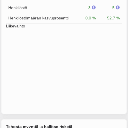
Henkilöstö
3
5
Henkilöstömäärän kasvuprosentti
0.0 %
52.7 %
Liikevaihto
Tehosta myyntiä ja hallitse riskejä