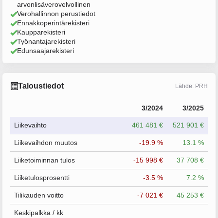
arvonlisäverovelvollinen
Verohallinnon perustiedot
Ennakkoperintärekisteri
Kaupparekisteri
Työnantajarekisteri
Edunsaajarekisteri
Taloustiedot
Lähde: PRH
3/2024
3/2025
Liikevaihto
461 481 €
521 901 €
Liikevaihdon muutos
-19.9 %
13.1 %
Liiketoiminnan tulos
-15 998 €
37 708 €
Liiketulosprosentti
-3.5 %
7.2 %
Tilikauden voitto
-7 021 €
45 253 €
Keskipalkka / kk