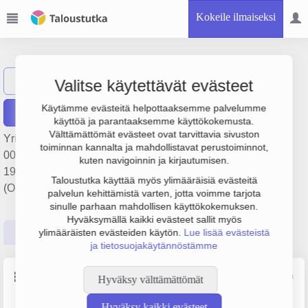
Kokeile ilmaiseksi
Valomaja Oy
Näytä haku
V
Valitse käytettävät evästeet
Käytämme evästeitä helpottaaksemme palvelumme
Raportit
käyttöä ja parantaaksemme käyttökokemusta.
Välttämättömät evästeet ovat tarvittavia sivuston
Yrityksen Valomaja Oy liikevaihto on 522 000 € ja tulos 38
toiminnan kannalta ja mahdollistavat perustoiminnot,
000 €. Sen päätoimiala on Sähköasennus, perustamisvuosi
kuten navigoinnin ja kirjautumisen.
1978 ja sijainti Mäntsälä. Yrityksen yhtiömuoto Osakeyhtiö
Taloustutka käyttää myös ylimääräisiä evästeitä
(OY).
palvelun kehittämistä varten, jotta voimme tarjota
sinulle parhaan mahdollisen käyttökokemuksen.
Hyväksymällä kaikki evästeet sallit myös
Perustiedot
Tilinpäätösluvut
Päättäjätiedot
ylimääräisten evästeiden käytön.
Lue lisää evästeistä
ja tietosuojakäytännöstämme
Perustiedot
Lähde: YTJ, PRH, Traficom
Hyväksy välttämättömät
Hyväksy kaikki evästeet
Y-tunnus
Henkilöstömäärä