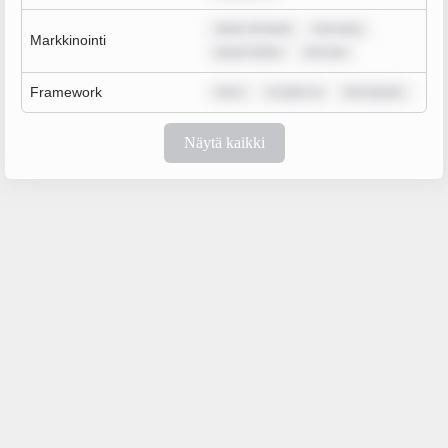
dolor sit amet
rem ipsu
Markkinointi
ipsum dolor
rem ips
Framework
rem i
m dolor si
rem ipsum
Näytä kaikki