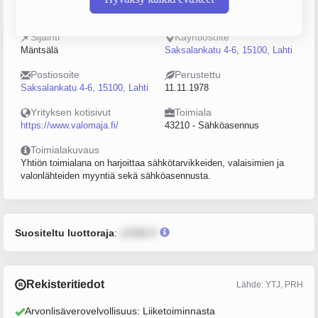
0217396-8
0–4
Sijainti
Käyntiosoite
Mäntsälä
Saksalankatu 4-6, 15100, Lahti
Postiosoite
Perustettu
Saksalankatu 4-6, 15100, Lahti
11.11.1978
Yrityksen kotisivut
Toimiala
https://www.valomaja.fi/
43210 - Sähköasennus
Toimialakuvaus
Yhtiön toimialana on harjoittaa sähkötarvikkeiden, valaisimien ja
valonlähteiden myyntiä sekä sähköasennusta.
Suositeltu luottoraja
:
12345 €
Rekisteritiedot
Lähde: YTJ, PRH
Arvonlisäverovelvollisuus: Liiketoiminnasta