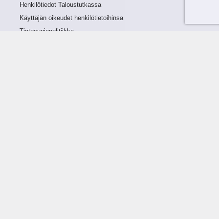
Henkilötiedot Taloustutkassa
Käyttäjän oikeudet henkilötietoihinsa
Tietosuojapolitiikka
Tietoturvapolitiikka
Evästeet
Tutustu palveluun
Ratkaisut
Tietoa palvelusta
Luottorajan määrittely
Tunnusluvut
Maksuviiveet
Hinnasto
Päivitykset
Ohjeistus
Ohjekirja
FAQ