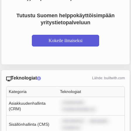
Tutustu Suomen helppokäyttöisimpään
yritystietopalveluun
Kokeile ilmaiseksi
Teknologiat
Lähde: builtwith.com
Kategoria
Teknologiat
m ipsum dol
Asiakkuudenhallinta
(CRM)
m dolor sit amet, co
rem ipsum d
rem ipsum
Sisällönhallinta (CMS)
m dolor si