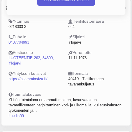
Perustiedot
Lähde: YTJ, PRH, Traficom
Y-tunnus
Henkilöstömäärä
0218003-3
0–4
Puhelin
Sijainti
0407704993
Ylöjärvi
Postiosoite
Perustettu
LUOTEENTIE 262, 34300,
11.11.1978
Ylöjärvi
Yrityksen kotisivut
Toimiala
https://ajlamminsivu.fi/
49410 - Tieliikenteen
tavarankuljetus
Toimialakuvaus
Yhtiön toimialana on ammattimaisen, luvanvaraisen
tavaraliikenteen harjoittaminen koti- ja ulkomailla, kuljetuskaluston,
työkoneiden ja...
Lue lisää