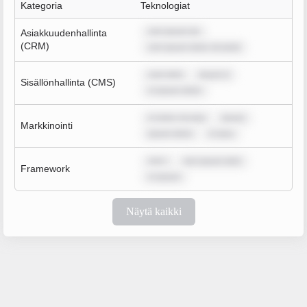
Kategoria
Teknologiat
rem ipsum do
Asiakkuudenhallinta
(CRM)
rem ipsum dolor sit amet
sum dolo
ipsum d
Sisällönhallinta (CMS)
m ipsum dolor
m dolor sit ame
ipsum
Markkinointi
ipsum dolor
m ipsu
rem i
rem ipsum dolo
Framework
m ipsum
Näytä kaikki