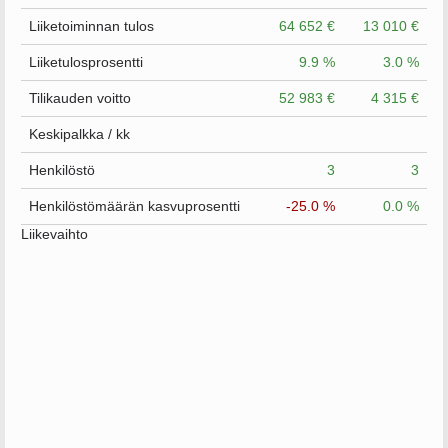
Liiketoiminnan tulos
64 652 €
13 010 €
Liiketulosprosentti
9.9 %
3.0 %
Tilikauden voitto
52 983 €
4 315 €
Keskipalkka / kk
Henkilöstö
3
3
Henkilöstömäärän kasvuprosentti
-25.0 %
0.0 %
Liikevaihto