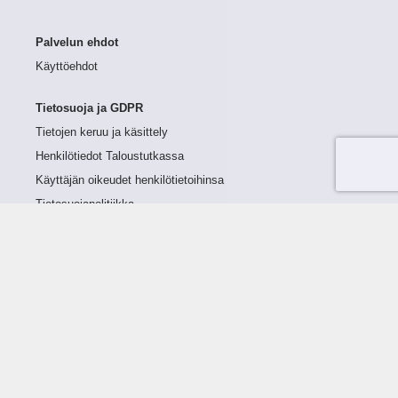
Palvelun ehdot
Käyttöehdot
Tietosuoja ja GDPR
Tietojen keruu ja käsittely
Henkilötiedot Taloustutkassa
Käyttäjän oikeudet henkilötietoihinsa
Tietosuojapolitiikka
Tietoturvapolitiikka
Evästeet
Tutustu palveluun
Ratkaisut
Tietoa palvelusta
Luottorajan määrittely
Tunnusluvut