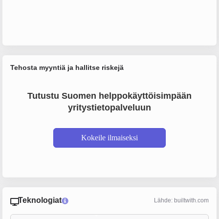
Tehosta myyntiä ja hallitse riskejä
Tutustu Suomen helppokäyttöisimpään
yritystietopalveluun
Kokeile ilmaiseksi
Teknologiat
Lähde: builtwith.com