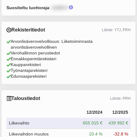
Suositeltu luottoraja
:
12345 €
Rekisteritiedot
Lähde: YTJ, PRH
Arvonlisäverovelvollisuus: Liiketoiminnasta
arvonlisäverovelvollinen
Verohallinnon perustiedot
Ennakkoperintärekisteri
Kaupparekisteri
Työnantajarekisteri
Edunsaajarekisteri
Taloustiedot
Lähde: PRH
12/2024
12/2025
Liikevaihto
655 015 €
439 992 €
Liikevaihdon muutos
10.4 %
-32.8 %