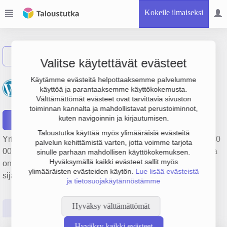
Kokeile ilmaiseksi
Näytä haku
Valitse käytettävät evästeet
Kuljetusliike A.J.
Käytämme evästeitä helpottaaksemme palvelumme
käyttöä ja parantaaksemme käyttökokemusta.
Lamminsivu Oy
Välttämättömät evästeet ovat tarvittavia sivuston
toiminnan kannalta ja mahdollistavat perustoiminnot,
kuten navigoinnin ja kirjautumisen.
Raportit
Taloustutka käyttää myös ylimääräisiä evästeitä
Yrityksen Kuljetusliike A.J. Lamminsivu Oy liikevaihto on 440
palvelun kehittämistä varten, jotta voimme tarjota
000 €, tulos 13 000 € ja henkilöstömäärä 3. Sen päätoimiala
sinulle parhaan mahdollisen käyttökokemuksen.
Hyväksymällä kaikki evästeet sallit myös
on Tieliikenteen tavarankuljetus, perustamisvuosi 1978 ja
ylimääräisten evästeiden käytön.
Lue lisää evästeistä
sijainti Ylöjärvi. Yrityksen yhtiömuoto Osakeyhtiö (OY).
ja tietosuojakäytännöstämme
Hyväksy välttämättömät
Perustiedot
Tilinpäätösluvut
Päättäjätiedot
Hyväksy kaikki evästeet