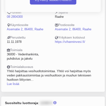
0219920-1
5–9
Puhelin
Sijainti
08 2804300
Raahe
Käyntiosoite
Postiosoite
Asematie 2, 86400, Raahe
Asematie 2, 86400, Raahe
Perustettu
Yrityksen kotisivut
11.11.1978
https://vihanninvesi.fi/
Toimiala
36000 - Vedenhankinta,
puhdistus ja jakelu
Toimialakuvaus
Yhtiö harjoittaa vesihuoltotoimintaa. Yhtiö voi harjoittaa myös
veden pakkaustoimintaa ja vesihuoltoon ja muuhun tekniseen
huoltoon liittyvien...
Lue lisää
Suositeltu luottoraja
:
12345 €