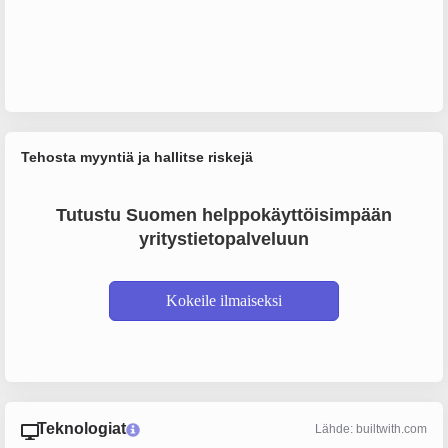
Tehosta myyntiä ja hallitse riskejä
Tutustu Suomen helppokäyttöisimpään
yritystietopalveluun
Kokeile ilmaiseksi
Teknologiat
Lähde: builtwith.com