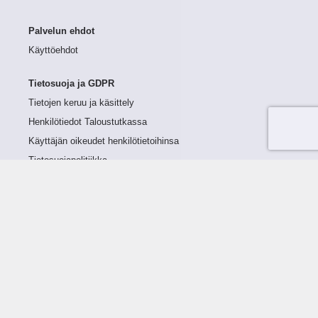
Palvelun ehdot
Käyttöehdot
Tietosuoja ja GDPR
Tietojen keruu ja käsittely
Henkilötiedot Taloustutkassa
Käyttäjän oikeudet henkilötietoihinsa
Tietosuojapolitiikka
Tietoturvapolitiikka
Evästeet
Tutustu palveluun
Ratkaisut
Tietoa palvelusta
Luottorajan määrittely
Tunnusluvut