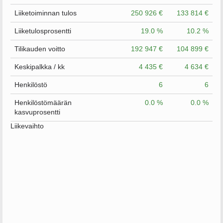
Liiketoiminnan tulos
250 926 €
133 814 €
Liiketulosprosentti
19.0 %
10.2 %
Tilikauden voitto
192 947 €
104 899 €
Keskipalkka / kk
4 435 €
4 634 €
Henkilöstö
6
6
Henkilöstömäärän
0.0 %
0.0 %
kasvuprosentti
Liikevaihto