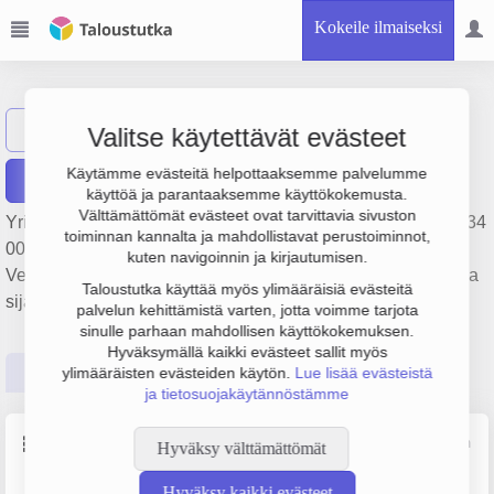
Kokeile ilmaiseksi
Vihannin Vesi Oy
Näytä haku
Valitse käytettävät evästeet
Käytämme evästeitä helpottaaksemme palvelumme
Raportit
käyttöä ja parantaaksemme käyttökokemusta.
Välttämättömät evästeet ovat tarvittavia sivuston
Yrityksen Vihannin Vesi Oy liikevaihto on 1.3 milj. €, tulos 134
toiminnan kannalta ja mahdollistavat perustoiminnot,
000 € ja henkilöstömäärä 6. Sen päätoimiala on
kuten navigoinnin ja kirjautumisen.
Vedenhankinta, puhdistus ja jakelu, perustamisvuosi 1978 ja
Taloustutka käyttää myös ylimääräisiä evästeitä
sijainti Raahe. Yrityksen yhtiömuoto Osakeyhtiö (OY).
palvelun kehittämistä varten, jotta voimme tarjota
sinulle parhaan mahdollisen käyttökokemuksen.
Hyväksymällä kaikki evästeet sallit myös
Perustiedot
Tilinpäätösluvut
Päättäjätiedot
ylimääräisten evästeiden käytön.
Lue lisää evästeistä
ja tietosuojakäytännöstämme
Perustiedot
Lähde: YTJ, PRH, Traficom
Hyväksy välttämättömät
Hyväksy kaikki evästeet
Y-tunnus
Henkilöstömäärä