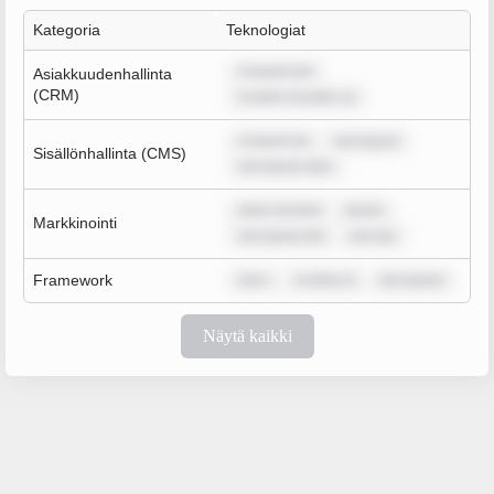
Kategoria
Teknologiat
m ipsum dol
Asiakkuudenhallinta
(CRM)
m dolor sit amet, co
m ipsum do
rem ipsum
Sisällönhallinta (CMS)
rem ipsum dolo
dolor sit amet
ipsum
Markkinointi
rem ipsum dol
rem ips
Framework
rem i
m dolor si
rem ipsum
Näytä kaikki