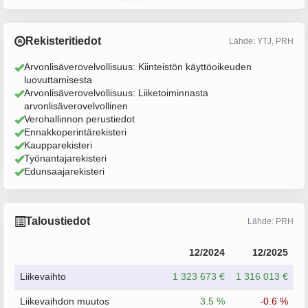
Rekisteritiedot
Lähde: YTJ, PRH
Arvonlisäverovelvollisuus: Kiinteistön käyttöoikeuden
luovuttamisesta
Arvonlisäverovelvollisuus: Liiketoiminnasta
arvonlisäverovelvollinen
Verohallinnon perustiedot
Ennakkoperintärekisteri
Kaupparekisteri
Työnantajarekisteri
Edunsaajarekisteri
Taloustiedot
Lähde: PRH
12/2024
12/2025
Liikevaihto
1 323 673 €
1 316 013 €
Liikevaihdon muutos
3.5 %
-0.6 %