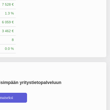
7 528 €
1.3 %
6 059 €
3 462 €
8
0.0 %
simpään yritystietopalveluun
lmaiseksi