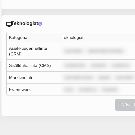
Teknologiat
Kategoria
Teknologiat
Asiakkuudenhallinta
sum dolor
ipsum dolor sit amet,
(CRM)
Sisällönhallinta (CMS)
m ipsum do
m ipsum
m dolor si
Markkinointi
sum dolor sit am
ipsum
sum dolor
Framework
m ip
m dolor si
m ipsum
Näytä 