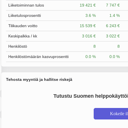
Liiketoiminnan tulos
19 421 €
7 747 €
Liiketulosprosentti
3.6 %
1.4 %
Tilikauden voitto
15 539 €
6 243 €
Keskipalkka / kk
3 016 €
3 022 €
Henkilöstö
8
8
Henkilöstömäärän kasvuprosentti
0.0 %
0.0 %
Tehosta myyntiä ja hallitse riskejä
Tutustu Suomen helppokäyttöi
Kokeile i