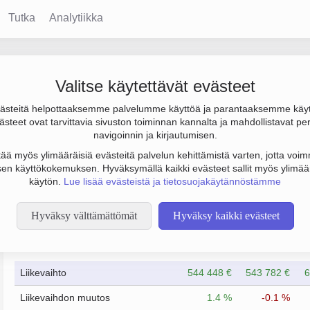
Tutka
Analytiikka
Valitse käytettävät evästeet
steitä helpottaaksemme palvelumme käyttöä ja parantaaksemme käy
 000 € ja henkilöstömäärä 8. Sen päätoimiala on Muu kiinteistöal
steet ovat tarvittavia sivuston toiminnan kannalta ja mahdollistavat pe
o. Yrityksen yhtiömuoto Osakeyhtiö (OY).
navigoinnin ja kirjautumisen.
tää myös ylimääräisiä evästeitä palvelun kehittämistä varten, jotta voimm
en käyttökokemuksen. Hyväksymällä kaikki evästeet sallit myös ylimää
käytön.
Lue lisää evästeistä ja tietosuojakäytännöstämme
Hyväksy välttämättömät
Hyväksy kaikki evästeet
Taloustiedot
12/2023
12/2024
Liikevaihto
544 448 €
543 782 €
6
Liikevaihdon muutos
1.4 %
-0.1 %