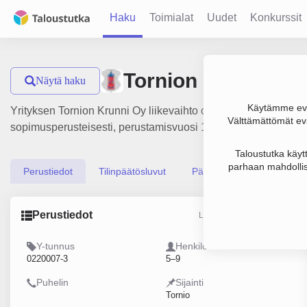
Haku
Toimialat
Uudet
Konkurssit
Tornion Krunni Oy
Näytä haku
Käytämme evä
Yrityksen Tornion Krunni Oy liikevaihto on 603 000 €, tulos 8
Välttämättömät evä
sopimusperusteisesti, perustamisvuosi 1978 ja sijainti Torni
Taloustutka käyt
parhaan mahdollis
Perustiedot
Tilinpäätösluvut
Päättäjätiedot
Perustiedot
Lähde: YTJ, PRH, Traficom
Y-tunnus
Henkilöstömäärä
0220007-3
5–9
Puhelin
Sijainti
Tornio