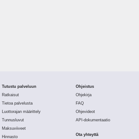
Tutustu palveluun
Ohjeistus
Ratkaisut
Ohjekirja
Tietoa palvelusta
FAQ
Luottorajan määrittely
Ohjevideot
Tunnusluvut
API-dokumentaatio
Maksuviiveet
Ota yhteyttä
Hinnasto