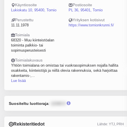
Käyntiosoite
Postiosoite
Lukiokatu 10, 95400, Tornio
PL 36, 95401, Tornio
Perustettu
Yrityksen kotisivut
11.11.1978
https://www.tornionkrunni.fi/
Toimiala
68320 - Muu kiinteistöalan
toiminta palkkio- tai
sopimusperusteisesti
Toimialakuvaus
Yhtiön toimialana on omistaa tai vuokrasopimuksen nojalla hallita
osakkeita, kiinteistöjä ja niillä olevia rakennuksia, sekä harjoittaa
rakentamis-,...
Lue lisää
Suositeltu luottoraja
:
12345 €
Rekisteritiedot
Lähde: YTJ, PRH