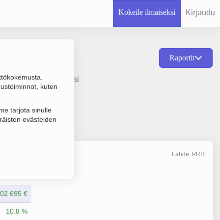
Kokeile ilmaiseksi
Kirjaudu
Raportit
ttökokemusta.
an toiminta palkkio- tai
rustoiminnot, kuten
e tarjota sinulle
räisten evästeiden
Lähde: PRH
Liikevaihto
12/2025
02 695 €
10.8 %