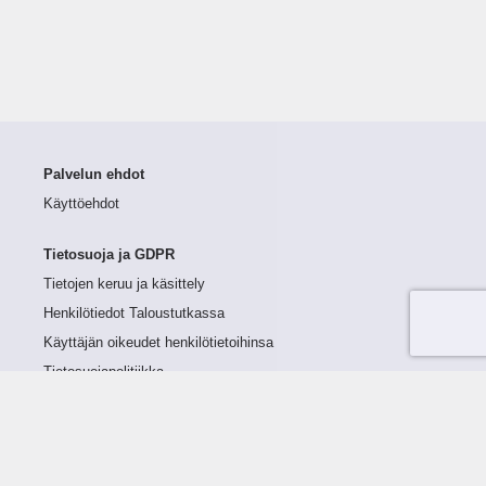
Palvelun ehdot
Käyttöehdot
Tietosuoja ja GDPR
Tietojen keruu ja käsittely
Henkilötiedot Taloustutkassa
Käyttäjän oikeudet henkilötietoihinsa
Tietosuojapolitiikka
Tietoturvapolitiikka
Evästeet
Tutustu palveluun