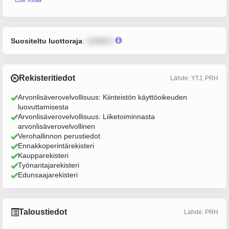
Suositeltu luottoraja
:
12345 €
Rekisteritiedot
Lähde: YTJ, PRH
Arvonlisäverovelvollisuus: Kiinteistön käyttöoikeuden
luovuttamisesta
Arvonlisäverovelvollisuus: Liiketoiminnasta
arvonlisäverovelvollinen
Verohallinnon perustiedot
Ennakkoperintärekisteri
Kaupparekisteri
Työnantajarekisteri
Edunsaajarekisteri
Taloustiedot
Lähde: PRH