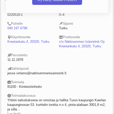
Y-tunnus
Henkilöstömäärä
0220518-1
0–4
Puhelin
Sijainti
040 197 6798
Turku
Käyntiosoite
Postiosoite
Kreetankatu 4, 20320, Turku
c/o Nättinummen Isännöinti Oy
Kreetankatu 4, 20320, Turku
Perustettu
11.11.1978
Sähköposti
jesse.virtamo@nattinummenisannointi.fi
Toimiala
81100 - Kiinteistönhoito
Toimialakuvaus
Yhtiön tarkoituksena on omistaa ja hallita Turun kaupungin Kaerlan
kaupunginosan 53. korttelin tonttia n:o 4, pinta-alaltaan 3001,8 m2,
ja sillä...
Lue lisää