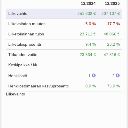
12/2024
12/2025
Liikevaihto
251 632 €
207 137 €
Liikevaihdon muutos
-6.0 %
-17.7 %
Liiketoiminnan tulos
23 711 €
48 066 €
Liiketulosprosentti
9.4 %
23.2 %
Tilikauden voitto
23 534 €
47 816 €
Keskipalkka / kk
Henkilöstö
1
2
Henkilöstömäärän kasvuprosentti
0.0 %
76.0 %
Liikevaihto