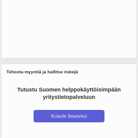
Tehosta myyntiä ja hallitse riskejä
Tutustu Suomen helppokäyttöisimpään
yritystietopalveluun
Kokeile ilmaiseksi