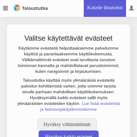
Kokeile ilmaiseksi
Valitse käytettävät evästeet
Käytämme evästeitä helpottaaksemme palvelumme
käyttöä ja parantaaksemme käyttökokemusta.
Joudumme käyttämään botinestovarmennusta sivustollamme.
Välttämättömät evästeet ovat tarvittavia sivuston
Suoritathan alla olevan varmistuksen.
toiminnan kannalta ja mahdollistavat perustoiminnot,
kuten navigoinnin ja kirjautumisen.
Taloustutka käyttää myös ylimääräisiä evästeitä
palvelun kehittämistä varten, jotta voimme tarjota
sinulle parhaan mahdollisen käyttökokemuksen.
Hyväksymällä kaikki evästeet sallit myös
ylimääräisten evästeiden käytön.
Lue lisää evästeistä
ja tietosuojakäytännöstämme
Hyväksy välttämättömät
Hyväksy kaikki evästeet