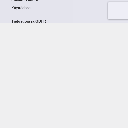
Palvelun ehdot
Käyttöehdot
Tietosuoja ja GDPR
Tietojen keruu ja käsittely
Henkilötiedot Taloustutkassa
Käyttäjän oikeudet henkilötietoihinsa
Tietosuojapolitiikka
Tietoturvapolitiikka
Evästeet
Tutustu palveluun
Ratkaisut
Tietoa palvelusta
Luottorajan määrittely
Tunnusluvut
Maksuviiveet
Hinnasto