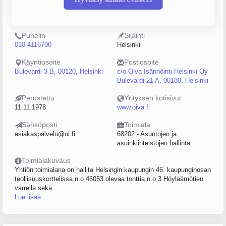
0221624-3
Keskinäinen
kiinteistöosakeyhtiö (KKOY)
Puhelin
Sijainti
010 4116700
Helsinki
Käyntiosoite
Postiosoite
Bulevardi 3 B, 00120, Helsinki
c/o Oiva Isännöinti Helsinki Oy
Bulevardi 21 A, 00180, Helsinki
Perustettu
Yrityksen kotisivut
11.11.1978
www.oiva.fi
Sähköposti
Toimiala
asiakaspalvelu@oi.fi
68202 - Asuntojen ja
asuinkiinteistöjen hallinta
Toimialakuvaus
Yhtiön toimialana on hallita Helsingin kaupungin 46. kaupunginosan
teollisuuskorttelissa n:o 46053 olevaa tonttia n:o 3 Höyläämötien
varrella sekä...
Lue lisää