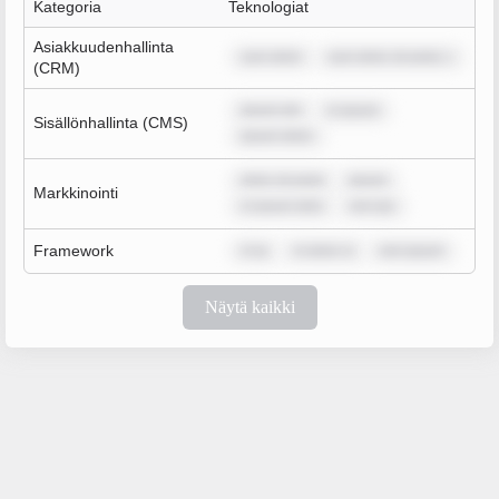
Kategoria
Teknologiat
Asiakkuudenhallinta
sum dolor
sum dolor sit amet, c
(CRM)
ipsum dol
m ipsum
Sisällönhallinta (CMS)
ipsum dolor
dolor sit amet
ipsum
Markkinointi
m ipsum dolo
rem ips
Framework
m ip
m dolor si
rem ipsum
Näytä kaikki