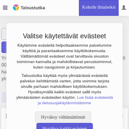
Kokeile ilmaiseksi
Viidentalo Oy
Näytä haku
Valitse käytettävät evästeet
Käytämme evästeitä helpottaaksemme palvelumme
Raportit
käyttöä ja parantaaksemme käyttökokemusta.
Välttämättömät evästeet ovat tarvittavia sivuston
Yrityksen Viidentalo Oy liikevaihto on 280 000 € ja tulos -136
toiminnan kannalta ja mahdollistavat perustoiminnot,
000 €. Sen päätoimiala on Asuntojen ja asuinkiinteistöjen
kuten navigoinnin ja kirjautumisen.
hallinta, perustamisvuosi 1978 ja sijainti Helsinki. Yrityksen
Taloustutka käyttää myös ylimääräisiä evästeitä
yhtiömuoto Keskinäinen kiinteistöosakeyhtiö (KKOY).
palvelun kehittämistä varten, jotta voimme tarjota
sinulle parhaan mahdollisen käyttökokemuksen.
Hyväksymällä kaikki evästeet sallit myös
Perustiedot
Tilinpäätösluvut
Päättäjätiedot
ylimääräisten evästeiden käytön.
Lue lisää evästeistä
ja tietosuojakäytännöstämme
Perustiedot
Lähde: YTJ, PRH, Traficom
Hyväksy välttämättömät
Hyväksy kaikki evästeet
Y-tunnus
Yritysmuoto