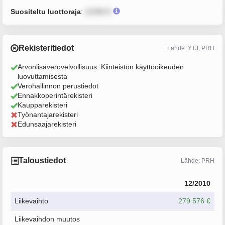
Suositeltu luottoraja
:
12345 €
Rekisteritiedot
Lähde: YTJ, PRH
Arvonlisäverovelvollisuus: Kiinteistön käyttöoikeuden
luovuttamisesta
Verohallinnon perustiedot
Ennakkoperintärekisteri
Kaupparekisteri
Työnantajarekisteri
Edunsaajarekisteri
Taloustiedot
Lähde: PRH
12/2010
Liikevaihto
279 576 €
Liikevaihdon muutos