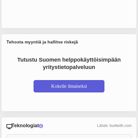
Tehosta myyntiä ja hallitse riskejä
Tutustu Suomen helppokäyttöisimpään
yritystietopalveluun
Kokeile ilmaiseksi
Teknologiat
Lähde: builtwith.com