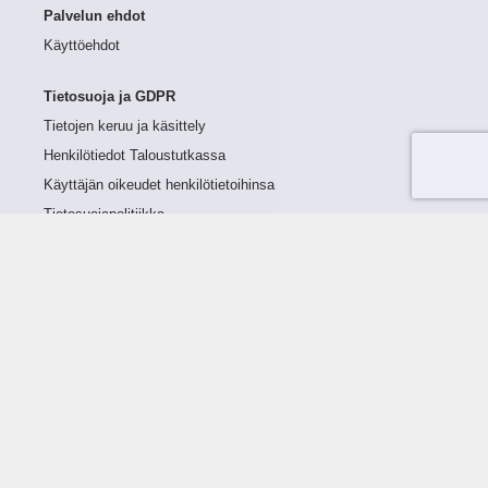
Palvelun ehdot
Käyttöehdot
Tietosuoja ja GDPR
Tietojen keruu ja käsittely
Henkilötiedot Taloustutkassa
Käyttäjän oikeudet henkilötietoihinsa
Tietosuojapolitiikka
Tietoturvapolitiikka
Evästeet
Tutustu palveluun
Ratkaisut
Tietoa palvelusta
Luottorajan määrittely
Tunnusluvut
Maksuviiveet