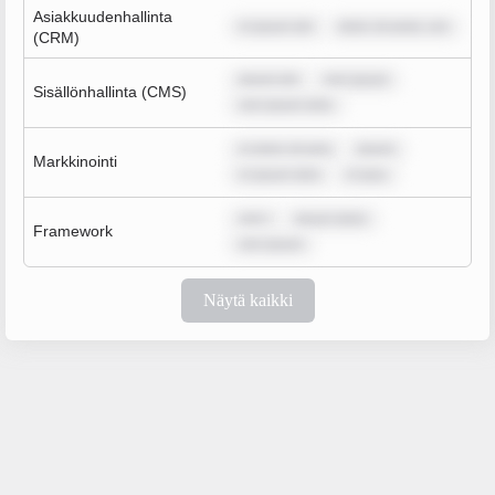
Asiakkuudenhallinta
m ipsum dol
dolor sit amet, con
(CRM)
ipsum dol
rem ipsum
Sisällönhallinta (CMS)
rem ipsum dolo
m dolor sit ame
ipsum
Markkinointi
m ipsum dolo
m ipsu
rem i
ipsum dolor
Framework
rem ipsum
Näytä kaikki