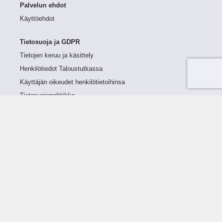
Palvelun ehdot
Käyttöehdot
Tietosuoja ja GDPR
Tietojen keruu ja käsittely
Henkilötiedot Taloustutkassa
Käyttäjän oikeudet henkilötietoihinsa
Tietosuojapolitiikka
Tietoturvapolitiikka
Evästeet
Tutustu palveluun
Ratkaisut
Tietoa palvelusta
Luottorajan määrittely
Tunnusluvut
Maksuviiveet
Hinnasto