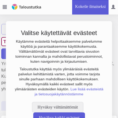
Kokeile ilmaiseksi
Näytä haku
Valitse käytettävät evästeet
Taxi 678 & Co avoin yhtiö
T6
Käytämme evästeitä helpottaaksemme palvelumme
käyttöä ja parantaaksemme käyttökokemusta.
Välttämättömät evästeet ovat tarvittavia sivuston
Raportit
toiminnan kannalta ja mahdollistavat perustoiminnot,
kuten navigoinnin ja kirjautumisen.
Yrityksen Taxi 678 & Co avoin yhtiö liikevaihto on 385 000 €,
Taloustutka käyttää myös ylimääräisiä evästeitä
tulos 3 000 € ja henkilöstömäärä 0. Sen päätoimiala on
palvelun kehittämistä varten, jotta voimme tarjota
Kutsuttaessa saatavilla oleva henkilökuljetus,
sinulle parhaan mahdollisen käyttökokemuksen.
perustamisvuosi 1978 ja sijainti Helsinki. Yrityksen
Hyväksymällä kaikki evästeet sallit myös
yhtiömuoto Avoin yhtiö (AY).
ylimääräisten evästeiden käytön.
Lue lisää evästeistä
ja tietosuojakäytännöstämme
Perustiedot
Tilinpäätösluvut
Päättäjätiedot
Hyväksy välttämättömät
Hyväksy kaikki evästeet