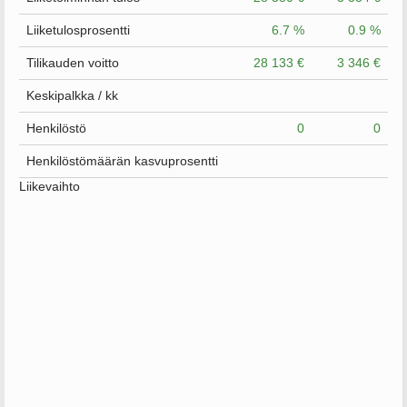
Liiketulosprosentti
6.7 %
0.9 %
Tilikauden voitto
28 133 €
3 346 €
Keskipalkka / kk
Henkilöstö
0
0
Henkilöstömäärän kasvuprosentti
Liikevaihto