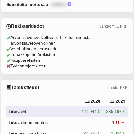
Suositeltu luottoraja
:
12345 €
Rekisteritiedot
Lähde: YTJ, PRH
Arvonlisäverovelvollisuus: Liiketoiminnasta
arvonlisäverovelvollinen
Verohallinnon perustiedot
Ennakkoperintärekisteri
Kaupparekisteri
Työnantajarekisteri
Taloustiedot
Lähde: PRH
12/2024
12/2025
Liikevaihto
427 944 €
385 196 €
Liikevaihdon muutos
-10.0 %
Liiketoiminnan tulos
28 580 €
3 334 €