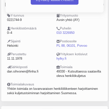
Perustiedot
Lähde: YTJ, PRH, Traficom
Y-tunnus
Yritysmuoto
0221744-9
Avoin yhtiö (AY)
Henkilöstömäärä
Puhelin
0–4
010 3226950
Sijainti
Postiosoite
Helsinki
PL 88, 06101, Porvoo
Perustettu
Yrityksen kotisivut
11.11.1978
hylky.fi
Sähköposti
Toimiala
dan.sihvonen@finha.fi
49330 - Kutsuttaessa saatavilla
oleva henkilökuljetus
Toimialakuvaus
Yhtiön toimiala on luvanvaraisen henkilöliikenteen harjoittaminen
sekä kuljetustoiminnan harjoittaminen Suomessa.