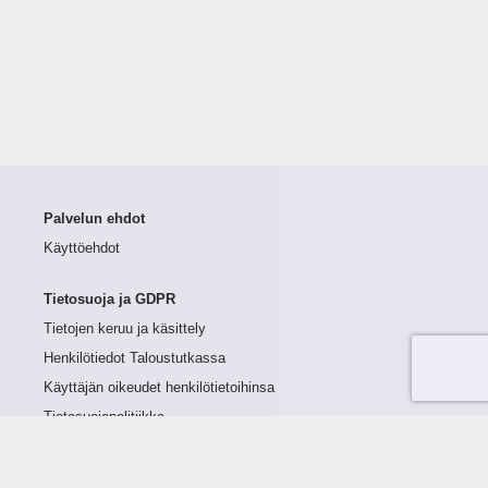
Palvelun ehdot
Käyttöehdot
Tietosuoja ja GDPR
Tietojen keruu ja käsittely
Henkilötiedot Taloustutkassa
Käyttäjän oikeudet henkilötietoihinsa
Tietosuojapolitiikka
Tietoturvapolitiikka
Evästeet