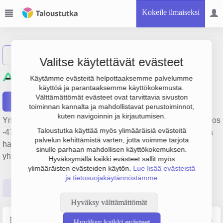
Kokeile ilmaiseksi
Näytä haku
Valitse käytettävät evästeet
Kiinteistö Oy Kontio
Käytämme evästeitä helpottaaksemme palvelumme
käyttöä ja parantaaksemme käyttökokemusta.
Välttämättömät evästeet ovat tarvittavia sivuston
Raportit
toiminnan kannalta ja mahdollistavat perustoiminnot,
kuten navigoinnin ja kirjautumisen.
Yrityksen Kiinteistö Oy Kontio liikevaihto on 210 000 € ja tulos
Taloustutka käyttää myös ylimääräisiä evästeitä
-47 000 €. Sen päätoimiala on Muu kiinteistöjen vuokraus ja
palvelun kehittämistä varten, jotta voimme tarjota
hallinta, perustamisvuosi 1978 ja sijainti Helsinki. Yrityksen
sinulle parhaan mahdollisen käyttökokemuksen.
yhtiömuoto Keskinäinen kiinteistöosakeyhtiö (KKOY).
Hyväksymällä kaikki evästeet sallit myös
ylimääräisten evästeiden käytön.
Lue lisää evästeistä
ja tietosuojakäytännöstämme
Perustiedot
Tilinpäätösluvut
Päättäjätiedot
Hyväksy välttämättömät
Perustiedot
Lähde: YTJ, PRH, Traficom
Hyväksy kaikki evästeet