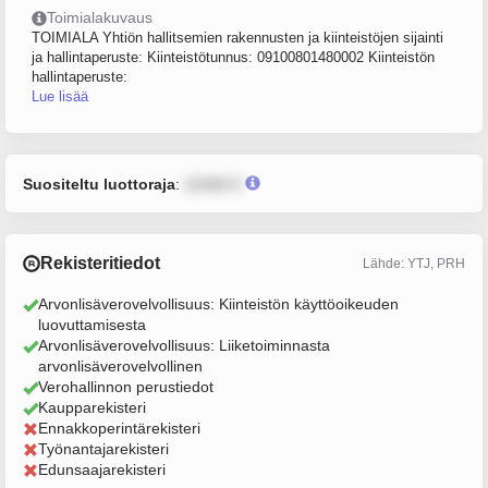
Toimialakuvaus
TOIMIALA Yhtiön hallitsemien rakennusten ja kiinteistöjen sijainti
ja hallintaperuste: Kiinteistötunnus: 09100801480002 Kiinteistön
hallintaperuste:
Lue lisää
Suositeltu luottoraja
:
12345 €
Rekisteritiedot
Lähde: YTJ, PRH
Arvonlisäverovelvollisuus: Kiinteistön käyttöoikeuden
luovuttamisesta
Arvonlisäverovelvollisuus: Liiketoiminnasta
arvonlisäverovelvollinen
Verohallinnon perustiedot
Kaupparekisteri
Ennakkoperintärekisteri
Työnantajarekisteri
Edunsaajarekisteri