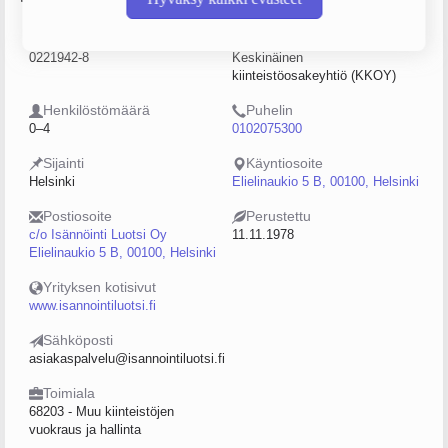
Y-tunnus
Yritysmuoto
0221942-8
Keskinäinen
kiinteistöosakeyhtiö (KKOY)
Henkilöstömäärä
Puhelin
0–4
0102075300
Sijainti
Käyntiosoite
Helsinki
Elielinaukio 5 B, 00100, Helsinki
Postiosoite
Perustettu
c/o Isännöinti Luotsi Oy
11.11.1978
Elielinaukio 5 B, 00100, Helsinki
Yrityksen kotisivut
www.isannointiluotsi.fi
Sähköposti
asiakaspalvelu@isannointiluotsi.fi
Toimiala
68203 - Muu kiinteistöjen
vuokraus ja hallinta