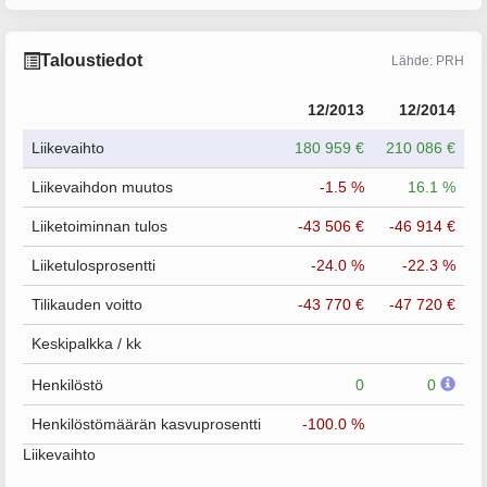
Taloustiedot
Lähde: PRH
12/2013
12/2014
Liikevaihto
180 959 €
210 086 €
Liikevaihdon muutos
-1.5 %
16.1 %
Liiketoiminnan tulos
-43 506 €
-46 914 €
Liiketulosprosentti
-24.0 %
-22.3 %
Tilikauden voitto
-43 770 €
-47 720 €
Keskipalkka / kk
Henkilöstö
0
0
Henkilöstömäärän kasvuprosentti
-100.0 %
Liikevaihto