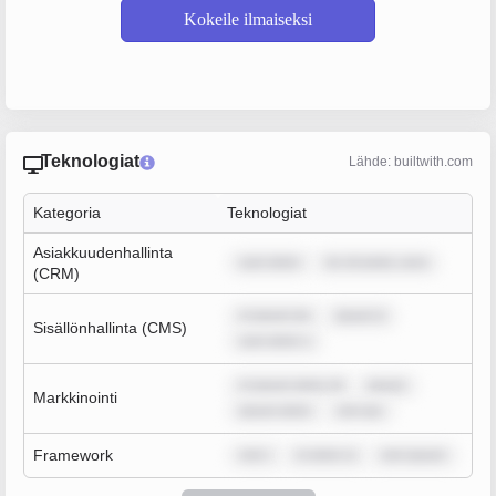
Kokeile ilmaiseksi
Teknologiat
Lähde: builtwith.com
Kategoria
Teknologiat
Asiakkuudenhallinta
sum dolor
lor sit amet, cons
(CRM)
m ipsum do
ipsum d
Sisällönhallinta (CMS)
sum dolor s
m ipsum dolor sit
ipsum
Markkinointi
ipsum dolor
rem ips
Framework
rem i
m dolor si
rem ipsum