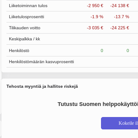
Liiketoiminnan tulos
-2 950 €
-24 138 €
Liiketulosprosentti
-1.9 %
-13.7 %
Tilikauden voitto
-3 035 €
-24 225 €
Keskipalkka / kk
Henkilöstö
0
0
Henkilöstömäärän kasvuprosentti
Tehosta myyntiä ja hallitse riskejä
Tutustu Suomen helppokäyttöi
Kokeile i