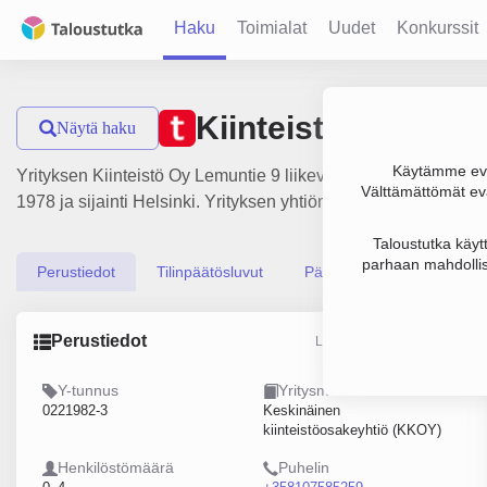
Haku
Toimialat
Uudet
Konkurssit
Kiinteistö Oy Lemu
Näytä haku
Käytämme evä
Yrityksen Kiinteistö Oy Lemuntie 9 liikevaihto on 183 000 € j
Välttämättömät evä
1978 ja sijainti Helsinki. Yrityksen yhtiömuoto Keskinäinen k
Taloustutka käyt
parhaan mahdollis
Perustiedot
Tilinpäätösluvut
Päättäjätiedot
Perustiedot
Lähde: YTJ, PRH, Traficom
Y-tunnus
Yritysmuoto
0221982-3
Keskinäinen
kiinteistöosakeyhtiö (KKOY)
Henkilöstömäärä
Puhelin