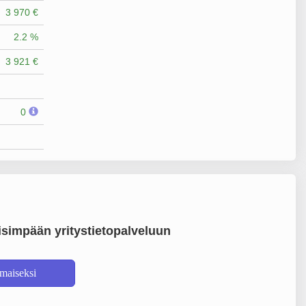
3 970 €
2.2 %
3 921 €
0
simpään yritystietopalveluun
lmaiseksi