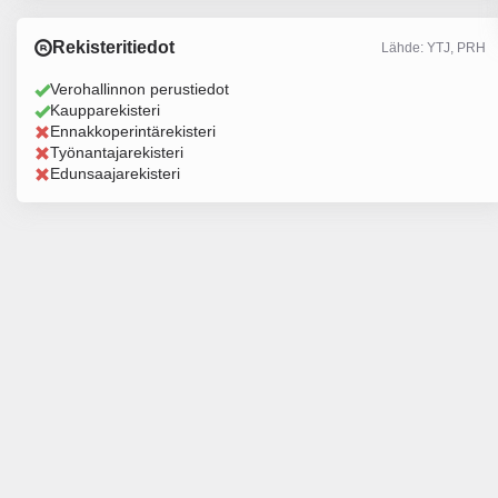
Rekisteritiedot
Lähde: YTJ, PRH
Verohallinnon perustiedot
Kaupparekisteri
Ennakkoperintärekisteri
Työnantajarekisteri
Edunsaajarekisteri