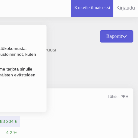
Kokeile ilmaiseksi
Kirjaudu
Raportit
ttökokemusta.
a hallinta, perustamisvuosi
rustoiminnot, kuten
e tarjota sinulle
räisten evästeiden
Lähde: PRH
Liikevaihto
12/2019
83 204 €
4.2 %