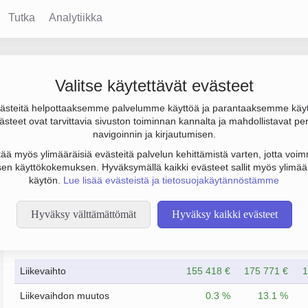
Tutka
Analytiikka
ntie 9
Valitse käytettävät evästeet
steitä helpottaaksemme palvelumme käyttöä ja parantaaksemme käy
a tulos 4 000 €. Sen päätoimiala on Muu kiinteistöjen vuokraus j
steet ovat tarvittavia sivuston toiminnan kannalta ja mahdollistavat pe
iinteistöosakeyhtiö (KKOY).
navigoinnin ja kirjautumisen.
tää myös ylimääräisiä evästeitä palvelun kehittämistä varten, jotta voimm
en käyttökokemuksen. Hyväksymällä kaikki evästeet sallit myös ylimää
käytön.
Lue lisää evästeistä ja tietosuojakäytännöstämme
Hyväksy välttämättömät
Hyväksy kaikki evästeet
Taloustiedot
12/2016
12/2017
Liikevaihto
155 418 €
175 771 €
1
Liikevaihdon muutos
0.3 %
13.1 %