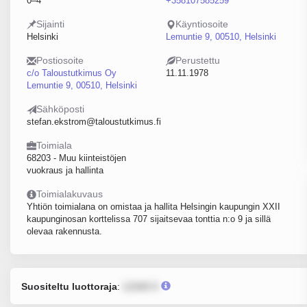
0–4
+358107585259
Sijainti
Käyntiosoite
Helsinki
Lemuntie 9, 00510, Helsinki
Postiosoite
Perustettu
c/o Taloustutkimus Oy
11.11.1978
Lemuntie 9, 00510, Helsinki
Sähköposti
stefan.ekstrom@taloustutkimus.fi
Toimiala
68203 - Muu kiinteistöjen
vuokraus ja hallinta
Toimialakuvaus
Yhtiön toimialana on omistaa ja hallita Helsingin kaupungin XXII
kaupunginosan korttelissa 707 sijaitsevaa tonttia n:o 9 ja sillä
olevaa rakennusta.
Suositeltu luottoraja
:
12345 €