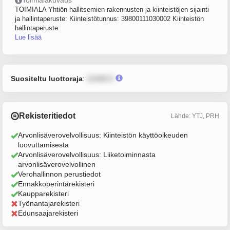
Toimialakuvaus
TOIMIALA Yhtiön hallitsemien rakennusten ja kiinteistöjen sijainti
ja hallintaperuste: Kiinteistötunnus: 39800111030002 Kiinteistön
hallintaperuste:
Lue lisää
Suositeltu luottoraja
:
12345 €
Rekisteritiedot
Lähde: YTJ, PRH
Arvonlisäverovelvollisuus: Kiinteistön käyttöoikeuden
luovuttamisesta
Arvonlisäverovelvollisuus: Liiketoiminnasta
arvonlisäverovelvollinen
Verohallinnon perustiedot
Ennakkoperintärekisteri
Kaupparekisteri
Työnantajarekisteri
Edunsaajarekisteri