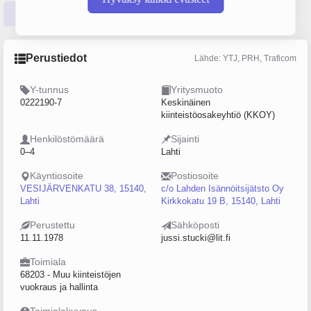
Perustiedot
Tilinpäätösluvut
Päättäjätiedot
Perustiedot
Lähde: YTJ, PRH, Traficom
Y-tunnus
Yritysmuoto
0222190-7
Keskinäinen
kiinteistöosakeyhtiö (KKOY)
Henkilöstömäärä
Sijainti
0–4
Lahti
Käyntiosoite
Postiosoite
VESIJÄRVENKATU 38, 15140,
c/o Lahden Isännöitsijätsto Oy
Lahti
Kirkkokatu 19 B, 15140, Lahti
Perustettu
Sähköposti
11.11.1978
jussi.stucki@lit.fi
Toimiala
68203 - Muu kiinteistöjen
vuokraus ja hallinta