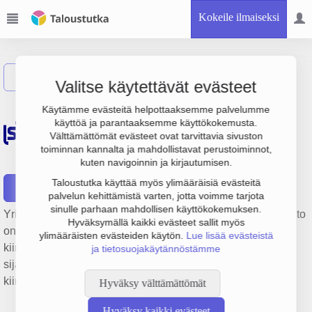
Kokeile ilmaiseksi
Näytä haku
Valitse käytettävät evästeet
Käsityö- ja
Käytämme evästeitä helpottaaksemme palvelumme
käyttöä ja parantaaksemme käyttökokemusta.
Pienteollisuustalo-
Välttämättömät evästeet ovat tarvittavia sivuston
toiminnan kannalta ja mahdollistavat perustoiminnot,
osakeyhtiö
kuten navigoinnin ja kirjautumisen.
Taloustutka käyttää myös ylimääräisiä evästeitä
Raportit
palvelun kehittämistä varten, jotta voimme tarjota
sinulle parhaan mahdollisen käyttökokemuksen.
Yrityksen Käsityö- ja Pienteollisuustalo-osakeyhtiö liikevaihto
Hyväksymällä kaikki evästeet sallit myös
on 247 000 € ja tulos 568 €. Sen päätoimiala on Muu
ylimääräisten evästeiden käytön.
Lue lisää evästeistä
kiinteistöjen vuokraus ja hallinta, perustamisvuosi 1978 ja
ja tietosuojakäytännöstämme
sijainti Lahti. Yrityksen yhtiömuoto Keskinäinen
kiinteistöosakeyhtiö (KKOY).
Hyväksy välttämättömät
Hyväksy kaikki evästeet