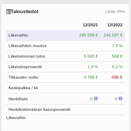
Taloustiedot
Lähde: PRH
12/2021
12/2022
Liikevaihto
285 598 €
246 597 €
Liikevaihdon muutos
7.9 %
Liiketoiminnan tulos
5 500 €
568 €
Liiketulosprosentti
1.9 %
0.2 %
Tilikauden voitto
4 788 €
-595 €
Keskipalkka / kk
Henkilöstö
0
0
Henkilöstömäärän kasvuprosentti
Liikevaihto