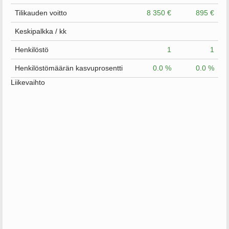
Tilikauden voitto
8 350 €
895 €
Keskipalkka / kk
Henkilöstö
1
1
Henkilöstömäärän kasvuprosentti
0.0 %
0.0 %
Liikevaihto