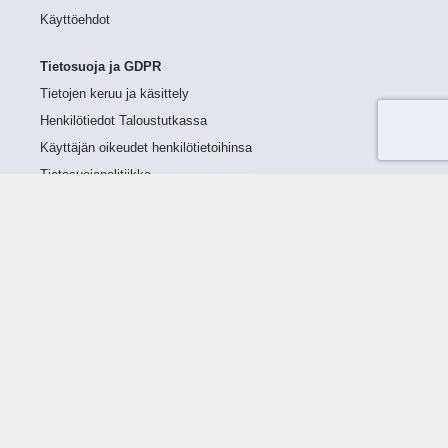
Käyttöehdot
Tietosuoja ja GDPR
Tietojen keruu ja käsittely
Henkilötiedot Taloustutkassa
Käyttäjän oikeudet henkilötietoihinsa
Tietosuojapolitiikka
Tietoturvapolitiikka
Evästeet
Tutustu palveluun
Ratkaisut
Tietoa palvelusta
Luottorajan määrittely
Tunnusluvut
Maksuviiveet
Hinnasto