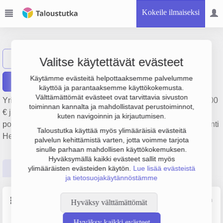
Kokeile ilmaiseksi
Meriurheilu Oy
Näytä haku
M
Valitse käytettävät evästeet
Käytämme evästeitä helpottaaksemme palvelumme
Raportit
käyttöä ja parantaaksemme käyttökokemusta.
Välttämättömät evästeet ovat tarvittavia sivuston
Yrityksen Meriurheilu Oy liikevaihto on 372 000 €, tulos 1 000
toiminnan kannalta ja mahdollistavat perustoiminnot,
€ ja henkilöstömäärä 1. Sen päätoimiala on Ajoneuvojen
kuten navigoinnin ja kirjautumisen.
polttoaineen vähittäiskauppa, perustamisvuosi 1978 ja sijainti
Taloustutka käyttää myös ylimääräisiä evästeitä
Helsinki. Yrityksen yhtiömuoto Osakeyhtiö (OY).
palvelun kehittämistä varten, jotta voimme tarjota
sinulle parhaan mahdollisen käyttökokemuksen.
Hyväksymällä kaikki evästeet sallit myös
Perustiedot
Tilinpäätösluvut
Päättäjätiedot
ylimääräisten evästeiden käytön.
Lue lisää evästeistä
ja tietosuojakäytännöstämme
Perustiedot
Lähde: YTJ, PRH, Traficom
Hyväksy välttämättömät
Hyväksy kaikki evästeet
Y-tunnus
Henkilöstömäärä