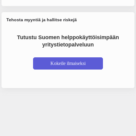
Tehosta myyntiä ja hallitse riskejä
Tutustu Suomen helppokäyttöisimpään
yritystietopalveluun
Kokeile ilmaiseksi