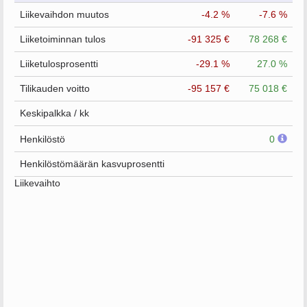
Liikevaihdon muutos
-4.2 %
-7.6 %
Liiketoiminnan tulos
-91 325 €
78 268 €
Liiketulosprosentti
-29.1 %
27.0 %
Tilikauden voitto
-95 157 €
75 018 €
Keskipalkka / kk
Henkilöstö
0
Henkilöstömäärän kasvuprosentti
Liikevaihto