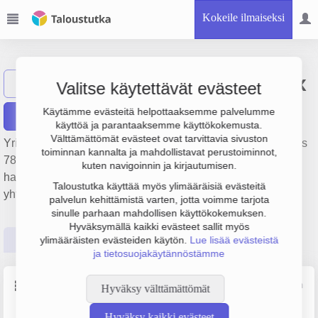
Kokeile ilmaiseksi
Kiinteistö Oy Salix
Näytä haku
Valitse käytettävät evästeet
Käytämme evästeitä helpottaaksemme palvelumme
Raportit
käyttöä ja parantaaksemme käyttökokemusta.
Välttämättömät evästeet ovat tarvittavia sivuston
Yrityksen Kiinteistö Oy Salix liikevaihto on 290 000 € ja tulos
toiminnan kannalta ja mahdollistavat perustoiminnot,
78 000 €. Sen päätoimiala on Muu kiinteistöjen vuokraus ja
kuten navigoinnin ja kirjautumisen.
hallinta, perustamisvuosi 1978 ja sijainti Helsinki. Yrityksen
Taloustutka käyttää myös ylimääräisiä evästeitä
yhtiömuoto Keskinäinen kiinteistöosakeyhtiö (KKOY).
palvelun kehittämistä varten, jotta voimme tarjota
sinulle parhaan mahdollisen käyttökokemuksen.
Hyväksymällä kaikki evästeet sallit myös
Perustiedot
Tilinpäätösluvut
Päättäjätiedot
ylimääräisten evästeiden käytön.
Lue lisää evästeistä
ja tietosuojakäytännöstämme
Perustiedot
Lähde: YTJ, PRH, Traficom
Hyväksy välttämättömät
Hyväksy kaikki evästeet
Y-tunnus
Yritysmuoto