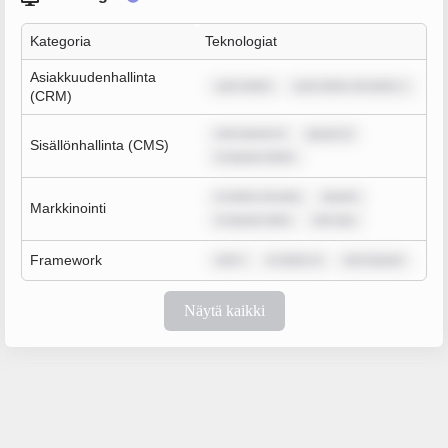
Kategoria
Teknologiat
Asiakkuudenhallinta
sum dolor
sum dolor sit amet, c
(CRM)
rem ipsum d
ipsum d
Sisällönhallinta (CMS)
m ipsum dolor
m dolor sit ame
ipsum
Markkinointi
m ipsum dolo
rem ips
Framework
rem i
m dolor si
rem ipsum
Näytä kaikki