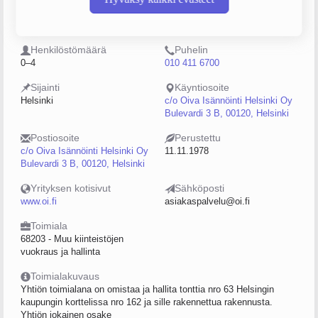
0222945-8
Keskinäinen
kiinteistöosakeyhtiö (KKOY)
Henkilöstömäärä
Puhelin
0–4
010 411 6700
Sijainti
Käyntiosoite
Helsinki
c/o Oiva Isännöinti Helsinki Oy
Bulevardi 3 B, 00120, Helsinki
Postiosoite
Perustettu
c/o Oiva Isännöinti Helsinki Oy
11.11.1978
Bulevardi 3 B, 00120, Helsinki
Yrityksen kotisivut
Sähköposti
www.oi.fi
asiakaspalvelu@oi.fi
Toimiala
68203 - Muu kiinteistöjen
vuokraus ja hallinta
Toimialakuvaus
Yhtiön toimialana on omistaa ja hallita tonttia nro 63 Helsingin
kaupungin korttelissa nro 162 ja sille rakennettua rakennusta.
Yhtiön jokainen osake