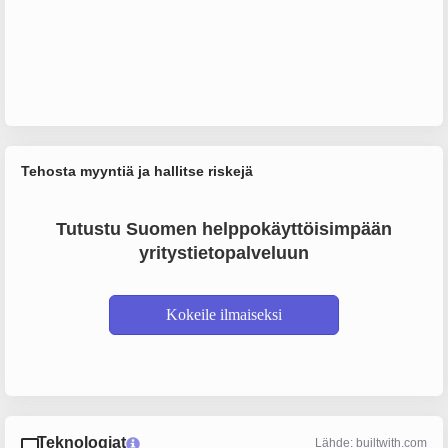
Tehosta myyntiä ja hallitse riskejä
Tutustu Suomen helppokäyttöisimpään
yritystietopalveluun
Kokeile ilmaiseksi
Teknologiat
Lähde: builtwith.com