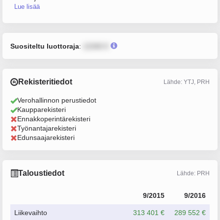
Lue lisää
Suositeltu luottoraja
:
12345 €
Rekisteritiedot
Lähde: YTJ, PRH
Verohallinnon perustiedot
Kaupparekisteri
Ennakkoperintärekisteri
Työnantajarekisteri
Edunsaajarekisteri
Taloustiedot
Lähde: PRH
9/2015
9/2016
Liikevaihto
313 401 €
289 552 €