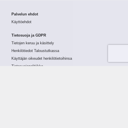
Palvelun ehdot
Käyttöehdot
Tietosuoja ja GDPR
Tietojen keruu ja käsittely
Henkilötiedot Taloustutkassa
Käyttäjän oikeudet henkilötietoihinsa
Tietosuojapolitiikka
Tietoturvapolitiikka
Evästeet
Tutustu palveluun
Ratkaisut
Tietoa palvelusta
Luottorajan määrittely
Tunnusluvut