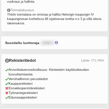
vuokraus ja hallinta
Toimialakuvaus
Yhtiön toimialana on omistaa ja hallita Helsingin kaupungin IV
kaupunginosan korttelissa 68 sijaitsevaa tonttia n:o 3 ja sillä olevia
rakennuksia.
Suositeltu luottoraja
:
12345 €
Rekisteritiedot
Lähde: YTJ, PRH
Arvonlisäverovelvollisuus: Kiinteistön käyttöoikeuden
luovuttamisesta
Verohallinnon perustiedot
Kaupparekisteri
Ennakkoperintärekisteri
Työnantajarekisteri
Edunsaajarekisteri