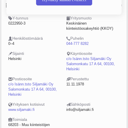
Perustiedot
Lähde: YTJ, PRH, Traficom
Y-tunnus
Yritysmuoto
0222950-3
Keskinäinen
kiinteistöosakeyhtiö (KKOY)
Henkilöstömäärä
Puhelin
0–4
044-777 8282
Sijainti
Käyntiosoite
Helsinki
c/o Isänn.tsto Siljamäki Oy
Salomonkatu 17 A 64, 00100,
Helsinki
Postiosoite
Perustettu
c/o Isänn.tsto Siljamäki Oy
11.11.1978
Salomonkatu 17 A 64, 00100,
Helsinki
Yrityksen kotisivut
Sähköposti
www.siljamaki.fi
info@siljamaki.fi
Toimiala
68203 - Muu kiinteistöjen