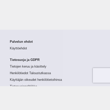
Palvelun ehdot
Käyttöehdot
Tietosuoja ja GDPR
Tietojen keruu ja käsittely
Henkilötiedot Taloustutkassa
Käyttäjän oikeudet henkilötietoihinsa
Tietosuojapolitiikka
Tietoturvapolitiikka
Evästeet
Tutustu palveluun