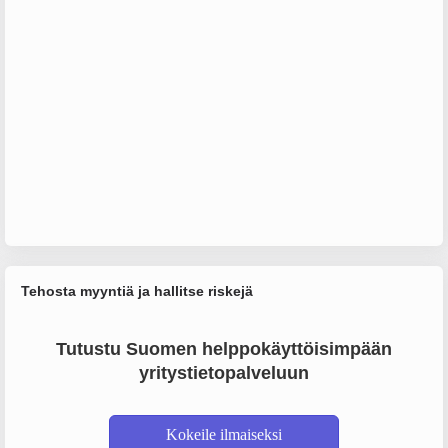
Tehosta myyntiä ja hallitse riskejä
Tutustu Suomen helppokäyttöisimpään
yritystietopalveluun
Kokeile ilmaiseksi