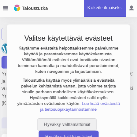
Kokeile ilmaiseksi
Näytä haku
Valitse käytettävät evästeet
Raittius- ja Valistustalo Oy
Käytämme evästeitä helpottaaksemme palvelumme
käyttöä ja parantaaksemme käyttökokemusta.
Välttämättömät evästeet ovat tarvittavia sivuston
Raportit
toiminnan kannalta ja mahdollistavat perustoiminnot,
kuten navigoinnin ja kirjautumisen.
Yrityksen Raittius- ja Valistustalo Oy liikevaihto on 454 000 €
Taloustutka käyttää myös ylimääräisiä evästeitä
ja tulos 52 000 €. Sen päätoimiala on Muu kiinteistöjen
palvelun kehittämistä varten, jotta voimme tarjota
vuokraus ja hallinta, perustamisvuosi 1978 ja sijainti Helsinki.
sinulle parhaan mahdollisen käyttökokemuksen.
Yrityksen yhtiömuoto Keskinäinen kiinteistöosakeyhtiö
Hyväksymällä kaikki evästeet sallit myös
(KKOY).
ylimääräisten evästeiden käytön.
Lue lisää evästeistä
ja tietosuojakäytännöstämme
Perustiedot
Tilinpäätösluvut
Päättäjätiedot
Hyväksy välttämättömät
Hyväksy kaikki evästeet