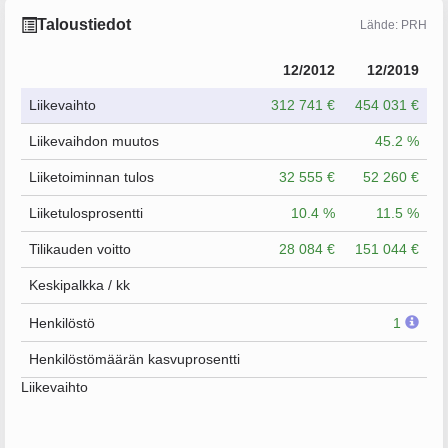
Taloustiedot
Lähde: PRH
12/2012
12/2019
Liikevaihto
312 741 €
454 031 €
Liikevaihdon muutos
45.2 %
Liiketoiminnan tulos
32 555 €
52 260 €
Liiketulosprosentti
10.4 %
11.5 %
Tilikauden voitto
28 084 €
151 044 €
Keskipalkka / kk
Henkilöstö
1
Henkilöstömäärän kasvuprosentti
Liikevaihto