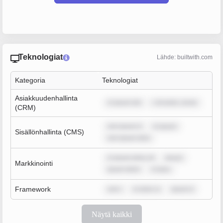
Teknologiat
Lähde: builtwith.com
Kategoria
Teknologiat
Asiakkuudenhallinta
m ipsum dol
r sit amet, conse
(CRM)
rem ipsum d
m ipsum
Sisällönhallinta (CMS)
rem ipsum dolo
m ipsum dolor sit
ipsum
Markkinointi
ipsum dolor
m ipsu
Framework
rem i
m dolor si
ipsum d
Näytä kaikki