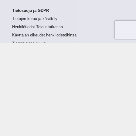
Tietosuoja ja GDPR
Tietojen keruu ja käsittely
Henkilötiedot Taloustutkassa
Käyttäjän oikeudet henkilötietoihinsa
Tietosuojapolitiikka
Tietoturvapolitiikka
Evästeet
Tutustu palveluun
Ratkaisut
Tietoa palvelusta
Luottorajan määrittely
Tunnusluvut
Maksuviiveet
Hinnasto
Päivitykset