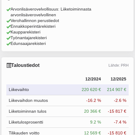
Arvonlisäverovelvollisuus: Liiketoiminnasta
arvonlisäverovelvollinen
Verohallinnon perustiedot
Ennakkoperintärekisteri
Kaupparekisteri
Työnantajarekisteri
Edunsaajarekisteri
Taloustiedot
Lähde: PRH
12/2024
12/2025
Liikevaihto
220 620 €
214 907 €
Liikevaihdon muutos
-16.2 %
-2.6 %
Liiketoiminnan tulos
20 366 €
-15 817 €
Liiketulosprosentti
9.2 %
-7.4 %
Tilikauden voitto
12 569 €
-15 810 €