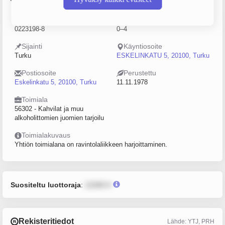
Y-tunnus
Henkilöstömäärä
0223198-8
0–4
Sijainti
Käyntiosoite
Turku
ESKELINKATU 5, 20100, Turku
Postiosoite
Perustettu
Eskelinkatu 5, 20100, Turku
11.11.1978
Toimiala
56302 - Kahvilat ja muu
alkoholittomien juomien tarjoilu
Toimialakuvaus
Yhtiön toimialana on ravintolaliikkeen harjoittaminen.
Suositeltu luottoraja
:
12345 €
Rekisteritiedot
Lähde: YTJ, PRH