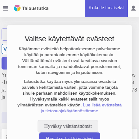
Kokeile ilmaiseksi
Näytä haku
Valitse käytettävät evästeet
V.P.K:n Ravintola Oy
VR
Käytämme evästeitä helpottaaksemme palvelumme
käyttöä ja parantaaksemme käyttökokemusta.
Välttämättömät evästeet ovat tarvittavia sivuston
Raportit
toiminnan kannalta ja mahdollistavat perustoiminnot,
kuten navigoinnin ja kirjautumisen.
Yrityksen V.P.K:n Ravintola Oy liikevaihto on 215 000 €, tulos
Taloustutka käyttää myös ylimääräisiä evästeitä
-16 000 € ja henkilöstömäärä 1. Sen päätoimiala on Kahvilat
palvelun kehittämistä varten, jotta voimme tarjota
ja muu alkoholittomien juomien tarjoilu, perustamisvuosi 1978
sinulle parhaan mahdollisen käyttökokemuksen.
ja sijainti Turku. Yrityksen yhtiömuoto Osakeyhtiö (OY).
Hyväksymällä kaikki evästeet sallit myös
ylimääräisten evästeiden käytön.
Lue lisää evästeistä
ja tietosuojakäytännöstämme
Perustiedot
Tilinpäätösluvut
Päättäjätiedot
Hyväksy välttämättömät
Perustiedot
Lähde: YTJ, PRH, Traficom
Hyväksy kaikki evästeet