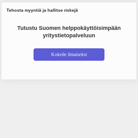
Tehosta myyntiä ja hallitse riskejä
Tutustu Suomen helppokäyttöisimpään
yritystietopalveluun
Kokeile ilmaiseksi