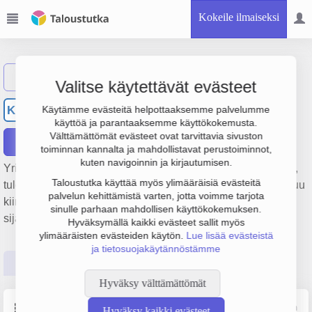
Kokeile ilmaiseksi
Näytä haku
Valitse käytettävät evästeet
Kiinteistö Oy Kaijonharju
KK
Käytämme evästeitä helpottaaksemme palvelumme
käyttöä ja parantaaksemme käyttökokemusta.
Välttämättömät evästeet ovat tarvittavia sivuston
Raportit
toiminnan kannalta ja mahdollistavat perustoiminnot,
kuten navigoinnin ja kirjautumisen.
Yrityksen Kiinteistö Oy Kaijonharju liikevaihto on 271 000 €,
Taloustutka käyttää myös ylimääräisiä evästeitä
tulos 86 000 € ja henkilöstömäärä 1. Sen päätoimiala on Muu
palvelun kehittämistä varten, jotta voimme tarjota
kiinteistöjen vuokraus ja hallinta, perustamisvuosi 1978 ja
sinulle parhaan mahdollisen käyttökokemuksen.
sijainti Oulu. Yrityksen yhtiömuoto Osakeyhtiö (OY).
Hyväksymällä kaikki evästeet sallit myös
ylimääräisten evästeiden käytön.
Lue lisää evästeistä
ja tietosuojakäytännöstämme
Perustiedot
Tilinpäätösluvut
Päättäjätiedot
Hyväksy välttämättömät
Perustiedot
Lähde: YTJ, PRH, Traficom
Hyväksy kaikki evästeet