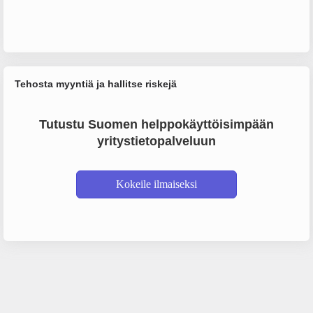
Tehosta myyntiä ja hallitse riskejä
Tutustu Suomen helppokäyttöisimpään
yritystietopalveluun
Kokeile ilmaiseksi