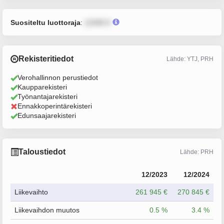
Suositeltu luottoraja
:
12345 €
Rekisteritiedot
Lähde: YTJ, PRH
Verohallinnon perustiedot
Kaupparekisteri
Työnantajarekisteri
Ennakkoperintärekisteri
Edunsaajarekisteri
Taloustiedot
Lähde: PRH
12/2023
12/2024
Liikevaihto
261 945 €
270 845 €
Liikevaihdon muutos
0.5 %
3.4 %