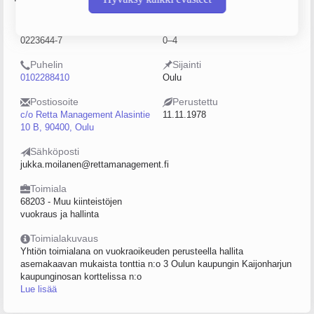
Y-tunnus
Henkilöstömäärä
0223644-7
0–4
Puhelin
Sijainti
0102288410
Oulu
Postiosoite
Perustettu
c/o Retta Management Alasintie
11.11.1978
10 B, 90400, Oulu
Sähköposti
jukka.moilanen@rettamanagement.fi
Toimiala
68203 - Muu kiinteistöjen
vuokraus ja hallinta
Toimialakuvaus
Yhtiön toimialana on vuokraoikeuden perusteella hallita
asemakaavan mukaista tonttia n:o 3 Oulun kaupungin Kaijonharjun
kaupunginosan korttelissa n:o
Lue lisää