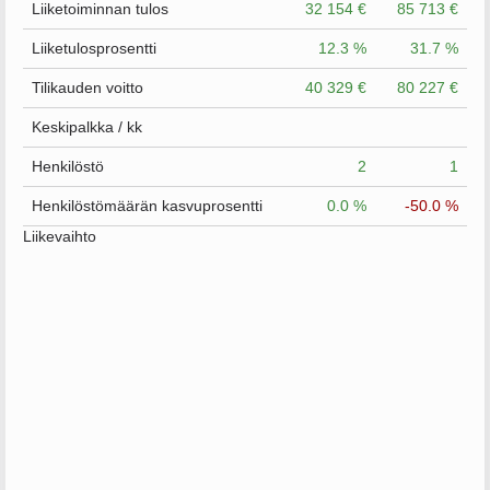
Liiketoiminnan tulos
32 154 €
85 713 €
Liiketulosprosentti
12.3 %
31.7 %
Tilikauden voitto
40 329 €
80 227 €
Keskipalkka / kk
Henkilöstö
2
1
Henkilöstömäärän kasvuprosentti
0.0 %
-50.0 %
Liikevaihto