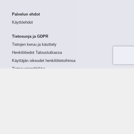
Palvelun ehdot
Käyttöehdot
Tietosuoja ja GDPR
Tietojen keruu ja käsittely
Henkilötiedot Taloustutkassa
Käyttäjän oikeudet henkilötietoihinsa
Tietosuojapolitiikka
Tietoturvapolitiikka
Evästeet
Tutustu palveluun
Ratkaisut
Tietoa palvelusta
Luottorajan määrittely
Tunnusluvut