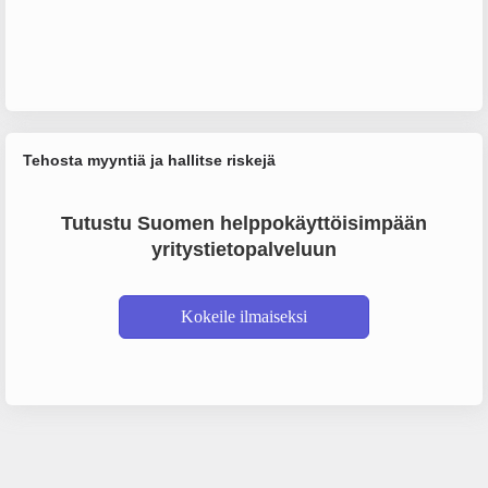
Tehosta myyntiä ja hallitse riskejä
Tutustu Suomen helppokäyttöisimpään
yritystietopalveluun
Kokeile ilmaiseksi