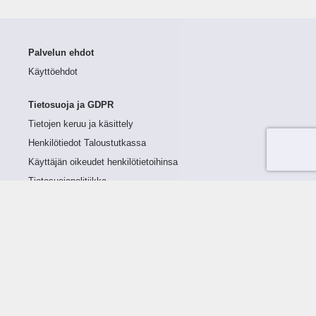
Palvelun ehdot
Käyttöehdot
Tietosuoja ja GDPR
Tietojen keruu ja käsittely
Henkilötiedot Taloustutkassa
Käyttäjän oikeudet henkilötietoihinsa
Tietosuojapolitiikka
Tietoturvapolitiikka
Evästeet
Tutustu palveluun
Ratkaisut
Tietoa palvelusta
Luottorajan määrittely