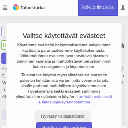
Kokeile ilmaiseksi
Näytä haku
Valitse käytettävät evästeet
Kiinteistö Oy Säästö-Ruutta
KS
Käytämme evästeitä helpottaaksemme palvelumme
käyttöä ja parantaaksemme käyttökokemusta.
Välttämättömät evästeet ovat tarvittavia sivuston
Raportit
toiminnan kannalta ja mahdollistavat perustoiminnot,
kuten navigoinnin ja kirjautumisen.
Yrityksen Kiinteistö Oy Säästö-Ruutta liikevaihto on 579 000
Taloustutka käyttää myös ylimääräisiä evästeitä
€, tulos -266 000 € ja henkilöstömäärä 0. Sen päätoimiala on
palvelun kehittämistä varten, jotta voimme tarjota
Muu kiinteistöjen vuokraus ja hallinta, perustamisvuosi 1978
sinulle parhaan mahdollisen käyttökokemuksen.
ja sijainti Helsinki. Yrityksen yhtiömuoto Keskinäinen
Hyväksymällä kaikki evästeet sallit myös
kiinteistöosakeyhtiö (KKOY).
ylimääräisten evästeiden käytön.
Lue lisää evästeistä
ja tietosuojakäytännöstämme
Perustiedot
Tilinpäätösluvut
Päättäjätiedot
Hyväksy välttämättömät
Hyväksy kaikki evästeet