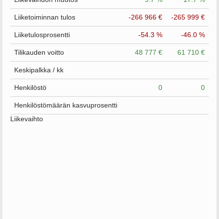
Liiketoiminnan tulos
-266 966 €
-265 999 €
Liiketulosprosentti
-54.3 %
-46.0 %
Tilikauden voitto
48 777 €
61 710 €
Keskipalkka / kk
Henkilöstö
0
0
Henkilöstömäärän kasvuprosentti
Liikevaihto