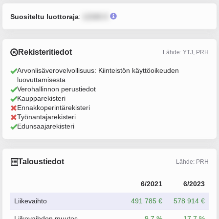
Suositeltu luottoraja
:
12345 €
Rekisteritiedot
Lähde: YTJ, PRH
Arvonlisäverovelvollisuus: Kiinteistön käyttöoikeuden
luovuttamisesta
Verohallinnon perustiedot
Kaupparekisteri
Ennakkoperintärekisteri
Työnantajarekisteri
Edunsaajarekisteri
Taloustiedot
Lähde: PRH
6/2021
6/2023
Liikevaihto
491 785 €
578 914 €
Liikevaihdon muutos
9.7 %
17.7 %