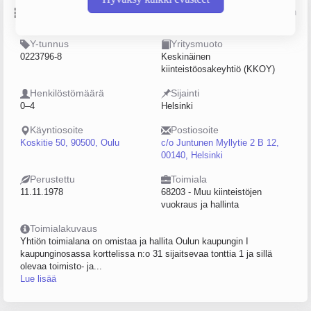
Perustiedot
Lähde: YTJ, PRH, Traficom
Y-tunnus
Yritysmuoto
0223796-8
Keskinäinen
kiinteistöosakeyhtiö (KKOY)
Henkilöstömäärä
Sijainti
0–4
Helsinki
Käyntiosoite
Postiosoite
Koskitie 50, 90500, Oulu
c/o Juntunen Myllytie 2 B 12,
00140, Helsinki
Perustettu
Toimiala
11.11.1978
68203 - Muu kiinteistöjen
vuokraus ja hallinta
Toimialakuvaus
Yhtiön toimialana on omistaa ja hallita Oulun kaupungin I
kaupunginosassa korttelissa n:o 31 sijaitsevaa tonttia 1 ja sillä
olevaa toimisto- ja...
Lue lisää