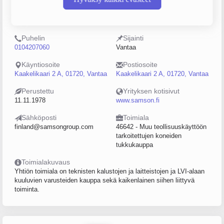
Y-tunnus
Henkilöstömäärä
0224061-4
5–9
Puhelin
Sijainti
0104207060
Vantaa
Käyntiosoite
Postiosoite
Kaakelikaari 2 A, 01720, Vantaa
Kaakelikaari 2 A, 01720, Vantaa
Perustettu
Yrityksen kotisivut
11.11.1978
www.samson.fi
Sähköposti
Toimiala
finland@samsongroup.com
46642 - Muu teollisuuskäyttöön
tarkoitettujen koneiden
tukkukauppa
Toimialakuvaus
Yhtiön toimiala on teknisten kalustojen ja laitteistojen ja LVI-alaan
kuuluvien varusteiden kauppa sekä kaikenlainen siihen liittyvä
toiminta.