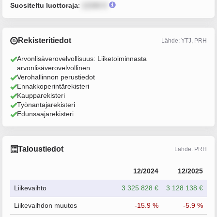
Suositeltu luottoraja
:
12345 €
Rekisteritiedot
Lähde: YTJ, PRH
Arvonlisäverovelvollisuus: Liiketoiminnasta
arvonlisäverovelvollinen
Verohallinnon perustiedot
Ennakkoperintärekisteri
Kaupparekisteri
Työnantajarekisteri
Edunsaajarekisteri
Taloustiedot
Lähde: PRH
12/2024
12/2025
Liikevaihto
3 325 828 €
3 128 138 €
Liikevaihdon muutos
-15.9 %
-5.9 %