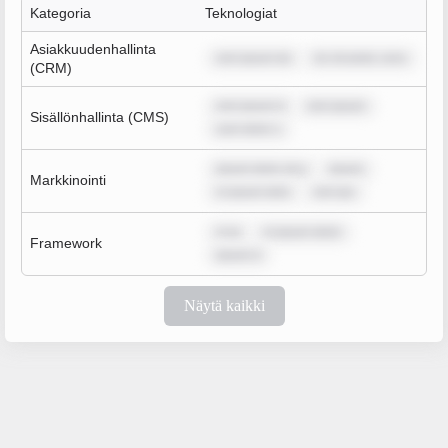
Kategoria
Teknologiat
Asiakkuudenhallinta
rem ipsum do
lor sit amet, cons
(CRM)
rem ipsum d
rem ipsum
Sisällönhallinta (CMS)
sum dolor s
ipsum dolor sit a
ipsum
Markkinointi
m ipsum dolo
rem ips
m ip
m ipsum dolor
Framework
ipsum d
Näytä kaikki