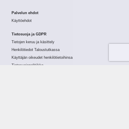
Palvelun ehdot
Käyttöehdot
Tietosuoja ja GDPR
Tietojen keruu ja käsittely
Henkilötiedot Taloustutkassa
Käyttäjän oikeudet henkilötietoihinsa
Tietosuojapolitiikka
Tietoturvapolitiikka
Evästeet
Tutustu palveluun
Ratkaisut
Tietoa palvelusta
Luottorajan määrittely
Tunnusluvut