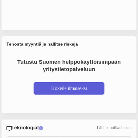
Tehosta myyntiä ja hallitse riskejä
Tutustu Suomen helppokäyttöisimpään
yritystietopalveluun
Kokeile ilmaiseksi
Teknologiat
Lähde: builtwith.com