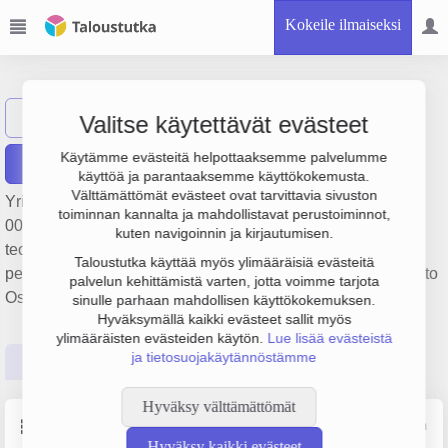
Kokeile ilmaiseksi
Oy Samson Ab
Näytä haku
Valitse käytettävät evästeet
Käytämme evästeitä helpottaaksemme palvelumme
Raportit
käyttöä ja parantaaksemme käyttökokemusta.
Välttämättömät evästeet ovat tarvittavia sivuston
Yrityksen Oy Samson Ab liikevaihto on 3.1 milj. €, tulos 117
toiminnan kannalta ja mahdollistavat perustoiminnot,
000 € ja henkilöstömäärä 9. Sen päätoimiala on Muu
kuten navigoinnin ja kirjautumisen.
teollisuuskäyttöön tarkoitettujen koneiden tukkukauppa,
Taloustutka käyttää myös ylimääräisiä evästeitä
perustamisvuosi 1978 ja sijainti Vantaa. Yrityksen yhtiömuoto
palvelun kehittämistä varten, jotta voimme tarjota
Osakeyhtiö (OY).
sinulle parhaan mahdollisen käyttökokemuksen.
Hyväksymällä kaikki evästeet sallit myös
ylimääräisten evästeiden käytön.
Lue lisää evästeistä
ja tietosuojakäytännöstämme
Perustiedot
Tilinpäätösluvut
Päättäjätiedot
Hyväksy välttämättömät
Perustiedot
Lähde: YTJ, PRH, Traficom
Hyväksy kaikki evästeet