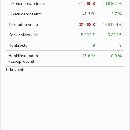
Liiketoiminnan tulos
-41 565 €
116 907 €
Liiketulosprosentti
-1.3 %
3.7 %
Tilikauden voitto
-32 269 €
108 004 €
Keskipalkka / kk
5 602 €
5 366 €
Henkilöstö
9
9
Henkilöstömäärän
28.6 %
0.0 %
kasvuprosentti
Liikevaihto