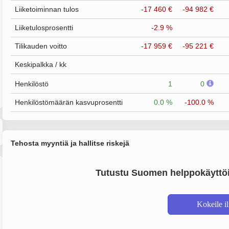
Liiketoiminnan tulos
-17 460 €
-94 982 €
Liiketulosprosentti
-2.9 %
Tilikauden voitto
-17 959 €
-95 221 €
Keskipalkka / kk
Henkilöstö
1
0
Henkilöstömäärän kasvuprosentti
0.0 %
-100.0 %
Tehosta myyntiä ja hallitse riskejä
Tutustu Suomen helppokäyttöi
Kokeile i