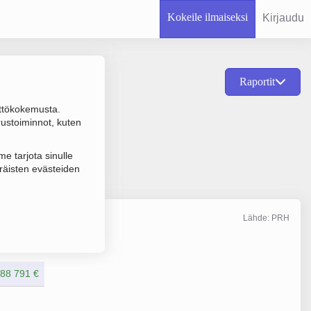
Kokeile ilmaiseksi
Kirjaudu
Raportit
ttökokemusta.
saatavilla oleva
rustoiminnot, kuten
e tarjota sinulle
räisten evästeiden
Lähde: PRH
Liikevaihto
1/2025
88 791 €