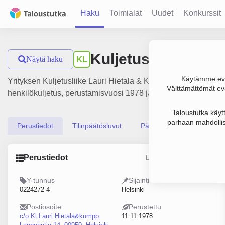
Haku
Toimialat
Uudet
Konkurssit
Kuljetusliike Laur
Näytä haku
KL
Käytämme evä
Yrityksen Kuljetusliike Lauri Hietala & Kumpp. Oy liikevaihto
Välttämättömät evä
henkilökuljetus, perustamisvuosi 1978 ja sijainti Helsinki. Y
Taloustutka käyt
parhaan mahdollis
Perustiedot
Tilinpäätösluvut
Päättäjätiedot
Perustiedot
Lähde: YTJ, PRH, Traficom
Y-tunnus
Sijainti
0224272-4
Helsinki
Postiosoite
Perustettu
c/o Kl.Lauri Hietala&kumpp.
11.11.1978