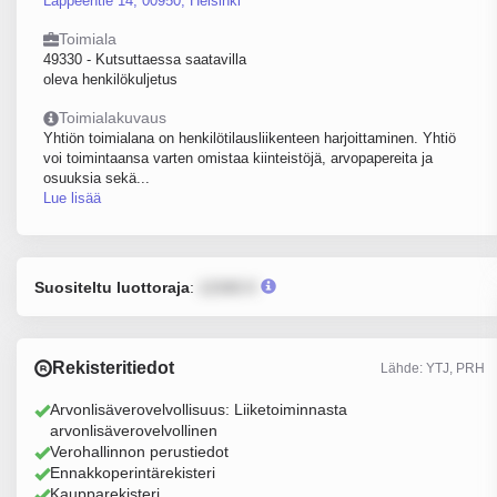
Lappeentie 14, 00950, Helsinki
Toimiala
49330 - Kutsuttaessa saatavilla
oleva henkilökuljetus
Toimialakuvaus
Yhtiön toimialana on henkilötilausliikenteen harjoittaminen. Yhtiö
voi toimintaansa varten omistaa kiinteistöjä, arvopapereita ja
osuuksia sekä...
Lue lisää
Suositeltu luottoraja
:
12345 €
Rekisteritiedot
Lähde: YTJ, PRH
Arvonlisäverovelvollisuus: Liiketoiminnasta
arvonlisäverovelvollinen
Verohallinnon perustiedot
Ennakkoperintärekisteri
Kaupparekisteri