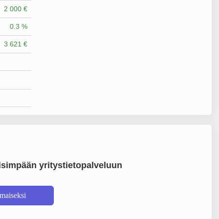
2 000 €
0.3 %
3 621 €
simpään yritystietopalveluun
lmaiseksi