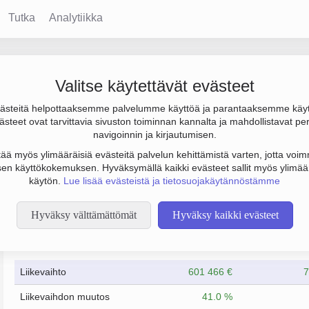
Tutka
Analytiikka
i Hietala & Kumpp. Oy
Valitse käytettävät evästeet
steitä helpottaaksemme palvelumme käyttöä ja parantaaksemme käy
 on 789 000 € ja tulos 2 000 €. Sen päätoimiala on Kutsuttaessa 
steet ovat tarvittavia sivuston toiminnan kannalta ja mahdollistavat pe
rityksen yhtiömuoto Osakeyhtiö (OY).
navigoinnin ja kirjautumisen.
tää myös ylimääräisiä evästeitä palvelun kehittämistä varten, jotta voimm
en käyttökokemuksen. Hyväksymällä kaikki evästeet sallit myös ylimää
käytön.
Lue lisää evästeistä ja tietosuojakäytännöstämme
Hyväksy välttämättömät
Hyväksy kaikki evästeet
Taloustiedot
1/2022
1/2023
Liikevaihto
601 466 €
7
Liikevaihdon muutos
41.0 %