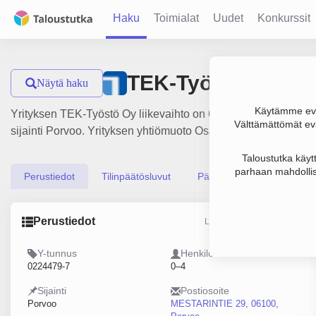
Haku
Toimialat
Uudet
Konkurssit
TEK-Työstö Oy
Näytä haku
Käytämme evä
Yrityksen TEK-Työstö Oy liikevaihto on 67 000 €, tulos -12 0
Välttämättömät evä
sijainti Porvoo. Yrityksen yhtiömuoto Osakeyhtiö (OY).
Taloustutka käyt
parhaan mahdollis
Perustiedot
Tilinpäätösluvut
Päättäjätiedot
Perustiedot
Lähde: YTJ, PRH, Traficom
Y-tunnus
Henkilöstömäärä
0224479-7
0–4
Sijainti
Postiosoite
Porvoo
MESTARINTIE 29, 06100,