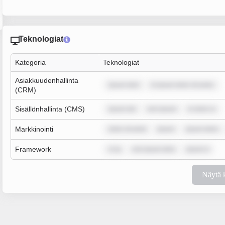
Teknologiat
Kategoria
Teknologiat
Asiakkuudenhallinta
ipsum dolo
m ipsum dolor sit amet,
(CRM)
Sisällönhallinta (CMS)
ipsum dol
rem ipsum
m dolor si
Markkinointi
dolor sit amet
ipsum
ipsum dolor
Framework
m ip
rem ipsum dolo
ipsum d
Näytä 