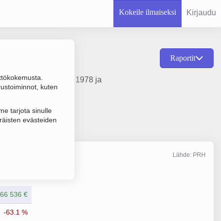
Kokeile ilmaiseksi
Kirjaudu
Raportit
ttökokemusta.
stus, perustamisvuosi 1978 ja
rustoiminnot, kuten
e tarjota sinulle
räisten evästeiden
Lähde: PRH
Liikevaihto
12/2025
66 536 €
-63.1 %