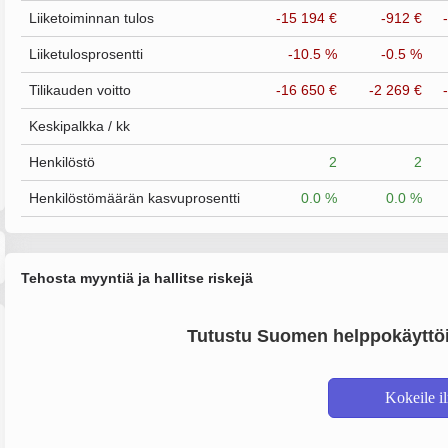
Liiketoiminnan tulos
-15 194 €
-912 €
Liiketulosprosentti
-10.5 %
-0.5 %
Tilikauden voitto
-16 650 €
-2 269 €
Keskipalkka / kk
Henkilöstö
2
2
Henkilöstömäärän kasvuprosentti
0.0 %
0.0 %
Tehosta myyntiä ja hallitse riskejä
Tutustu Suomen helppokäyttöi
Kokeile i