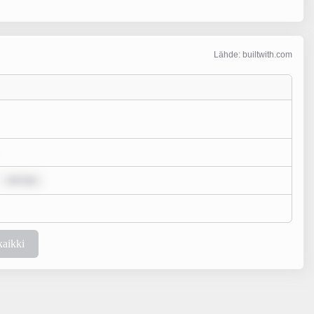
Lähde: builtwith.com
rem ips
kaikki