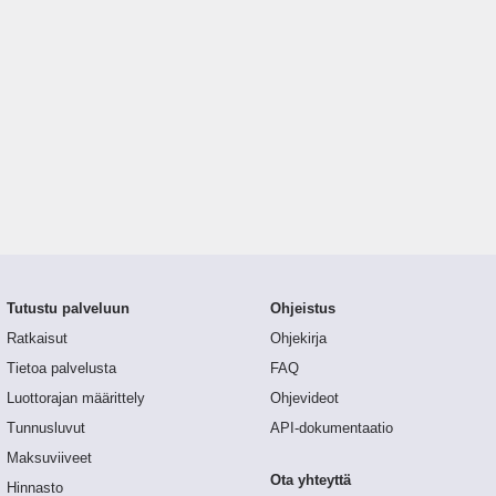
Tutustu palveluun
Ohjeistus
Ratkaisut
Ohjekirja
Tietoa palvelusta
FAQ
Luottorajan määrittely
Ohjevideot
Tunnusluvut
API-dokumentaatio
Maksuviiveet
Ota yhteyttä
Hinnasto