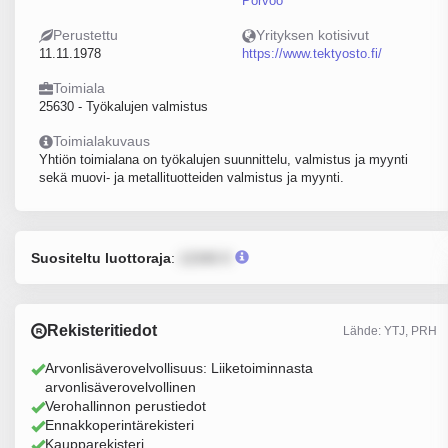
Porvoo
Perustettu
Yrityksen kotisivut
11.11.1978
https://www.tektyosto.fi/
Toimiala
25630 - Työkalujen valmistus
Toimialakuvaus
Yhtiön toimialana on työkalujen suunnittelu, valmistus ja myynti
sekä muovi- ja metallituotteiden valmistus ja myynti.
Suositeltu luottoraja
:
12345 €
Rekisteritiedot
Lähde: YTJ, PRH
Arvonlisäverovelvollisuus: Liiketoiminnasta
arvonlisäverovelvollinen
Verohallinnon perustiedot
Ennakkoperintärekisteri
Kaupparekisteri