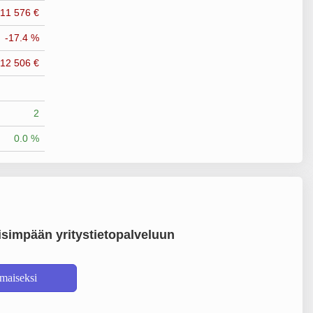
-11 576 €
-17.4 %
-12 506 €
2
0.0 %
simpään yritystietopalveluun
lmaiseksi