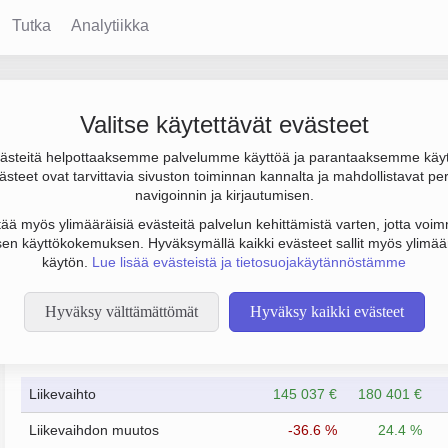
Tutka
Analytiikka
Valitse käytettävät evästeet
steitä helpottaaksemme palvelumme käyttöä ja parantaaksemme käy
00 € ja henkilöstömäärä 2. Sen päätoimiala on Työkalujen valmi
steet ovat tarvittavia sivuston toiminnan kannalta ja mahdollistavat pe
navigoinnin ja kirjautumisen.
tää myös ylimääräisiä evästeitä palvelun kehittämistä varten, jotta voimm
en käyttökokemuksen. Hyväksymällä kaikki evästeet sallit myös ylimää
käytön.
Lue lisää evästeistä ja tietosuojakäytännöstämme
Hyväksy välttämättömät
Hyväksy kaikki evästeet
Taloustiedot
12/2023
12/2024
Liikevaihto
145 037 €
180 401 €
Liikevaihdon muutos
-36.6 %
24.4 %