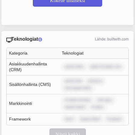
Kokeile ilmaiseksi
Teknologiat
Lähde: builtwith.com
Kategoria
Teknologiat
Asiakkuudenhallinta
ipsum dolo
dolor sit amet, con
(CRM)
ipsum dol
ipsum d
Sisällönhallinta (CMS)
rem ipsum dolo
m dolor sit ame
rem ipsu
Markkinointi
ipsum dolor
m ipsu
Framework
rem i
ipsum dolor
m ipsum
Näytä kaikki