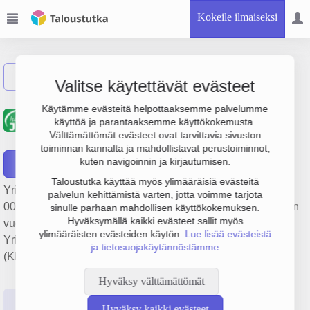
Kokeile ilmaiseksi
Näytä haku
Valitse käytettävät evästeet
Kiinteistö Oy Lahden
Käytämme evästeitä helpottaaksemme palvelumme
käyttöä ja parantaaksemme käyttökokemusta.
Centrum
Välttämättömät evästeet ovat tarvittavia sivuston
toiminnan kannalta ja mahdollistavat perustoiminnot,
kuten navigoinnin ja kirjautumisen.
Raportit
Taloustutka käyttää myös ylimääräisiä evästeitä
Yrityksen Kiinteistö Oy Lahden Centrum liikevaihto on 255
palvelun kehittämistä varten, jotta voimme tarjota
000 € ja tulos -6 000 €. Sen päätoimiala on Muu kiinteistöjen
sinulle parhaan mahdollisen käyttökokemuksen.
Hyväksymällä kaikki evästeet sallit myös
vuokraus ja hallinta, perustamisvuosi 1978 ja sijainti Lahti.
ylimääräisten evästeiden käytön.
Lue lisää evästeistä
Yrityksen yhtiömuoto Keskinäinen kiinteistöosakeyhtiö
ja tietosuojakäytännöstämme
(KKOY).
Hyväksy välttämättömät
Perustiedot
Tilinpäätösluvut
Päättäjätiedot
Hyväksy kaikki evästeet