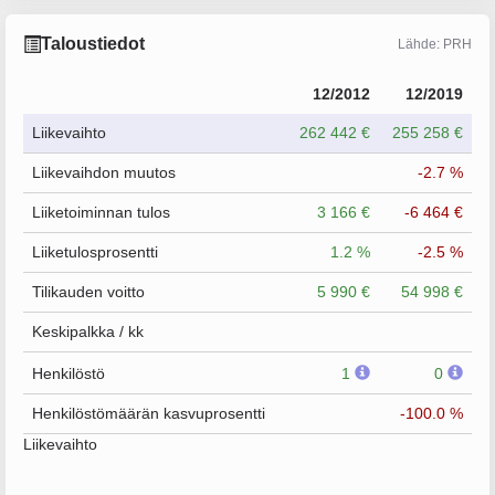
Taloustiedot
Lähde: PRH
12/2012
12/2019
Liikevaihto
262 442 €
255 258 €
Liikevaihdon muutos
-2.7 %
Liiketoiminnan tulos
3 166 €
-6 464 €
Liiketulosprosentti
1.2 %
-2.5 %
Tilikauden voitto
5 990 €
54 998 €
Keskipalkka / kk
Henkilöstö
1
0
Henkilöstömäärän kasvuprosentti
-100.0 %
Liikevaihto