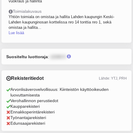
vuokraus ja hallinta
Toimialakuvaus
Yhtiön toimiala on omistaa ja hallita Lahden kaupungin Keski-
Lahden kaupunginosan korttelissa nro 14 tonttia nro 1, sekä
omistaa ja hallita...
Lue lisää
Suositeltu luottoraja
:
12345 €
Rekisteritiedot
Lähde: YTJ, PRH
Arvonlisäverovelvollisuus: Kiinteistön käyttöoikeuden
luovuttamisesta
Verohallinnon perustiedot
Kaupparekisteri
Ennakkoperintärekisteri
Työnantajarekisteri
Edunsaajarekisteri