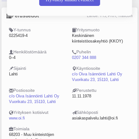
Perustiedot
Lähde: YTJ, PRH, Traficom
Y-tunnus
Yritysmuoto
0225419-4
Keskinäinen
kiinteistöosakeyhtiö (KKOY)
Henkilöstömäärä
Puhelin
0–4
0207 344 888
Sijainti
Käyntiosoite
Lahti
c/o Oiva Isännöinti Lahti Oy
Vuorikatu 23, 15110, Lahti
Postiosoite
Perustettu
c/o Oiva Isännöinti Lahti Oy
11.11.1978
Vuorikatu 23, 15110, Lahti
Yrityksen kotisivut
Sähköposti
www.oi.fi
asiakaspalvelu.lahti@oi.fi
Toimiala
68203 - Muu kiinteistöjen