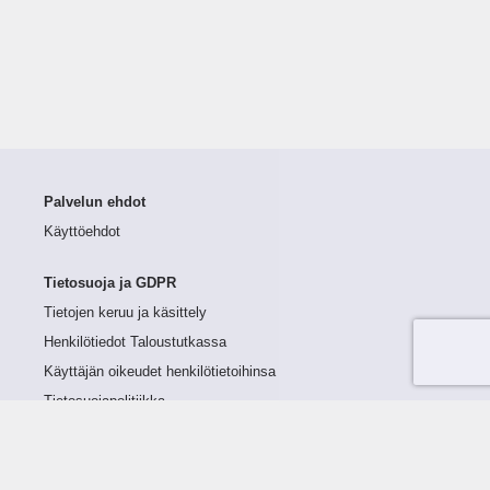
Palvelun ehdot
Käyttöehdot
Tietosuoja ja GDPR
Tietojen keruu ja käsittely
Henkilötiedot Taloustutkassa
Käyttäjän oikeudet henkilötietoihinsa
Tietosuojapolitiikka
Tietoturvapolitiikka
Evästeet