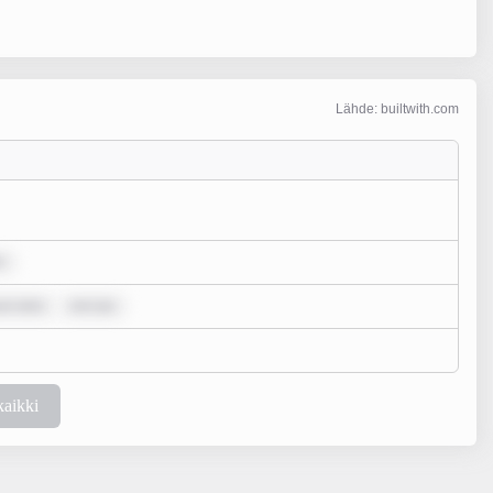
Lähde: builtwith.com
r
um dolo
rem ips
kaikki