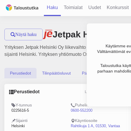
Haku
Toimialat
Uudet
Konkurssit
Jetpak Helsinki Oy
Näytä haku
Käytämme evä
Yrityksen Jetpak Helsinki Oy liikevaihto on 1.2 milj. € ja tulo
Välttämättömät evä
sijainti Helsinki. Yrityksen yhtiömuoto Osakeyhtiö (OY).
Taloustutka käyt
parhaan mahdollis
Perustiedot
Tilinpäätösluvut
Päättäjätiedot
Perustiedot
Lähde: YTJ, PRH, Traficom
Y-tunnus
Puhelin
0225616-5
0600-552200
Sijainti
Käyntiosoite
Helsinki
Rahtikuja 1 A, 01530, Vantaa