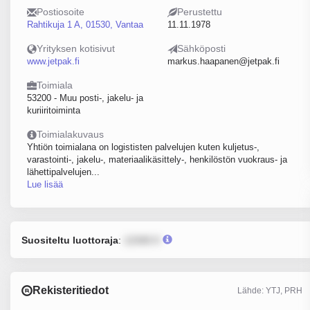
Postiosoite
Perustettu
Rahtikuja 1 A, 01530, Vantaa
11.11.1978
Yrityksen kotisivut
Sähköposti
www.jetpak.fi
markus.haapanen@jetpak.fi
Toimiala
53200 - Muu posti-, jakelu- ja
kuriiritoiminta
Toimialakuvaus
Yhtiön toimialana on logististen palvelujen kuten kuljetus-,
varastointi-, jakelu-, materiaalikäsittely-, henkilöstön vuokraus- ja
lähettipalvelujen...
Lue lisää
Suositeltu luottoraja
:
12345 €
Rekisteritiedot
Lähde: YTJ, PRH