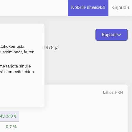
Kokeile ilmaiseksi
Kirjaudu
Raportit
ttökokemusta.
minta, perustamisvuosi 1978 ja
rustoiminnot, kuten
e tarjota sinulle
räisten evästeiden
Lähde: PRH
Liikevaihto
12/2025
249 343 €
0.7 %