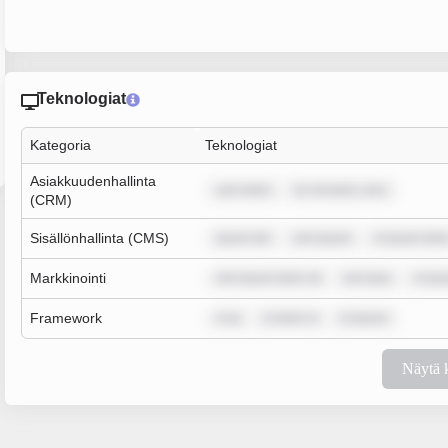
Teknologiat
Kategoria
Teknologiat
Asiakkuudenhallinta
sum dolor
lor sit amet, cons
(CRM)
Sisällönhallinta (CMS)
ipsum dol
rem ipsum
m ipsum dolo
Markkinointi
rem ipsum dolor sit
rem ipsu
m ips
Framework
m ip
m dolor si
m ipsum
Näytä 