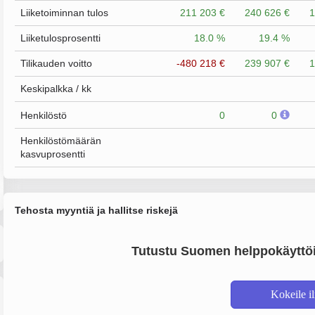
Liiketoiminnan tulos
211 203 €
240 626 €
1
Liiketulosprosentti
18.0 %
19.4 %
Tilikauden voitto
-480 218 €
239 907 €
1
Keskipalkka / kk
Henkilöstö
0
0
Henkilöstömäärän
kasvuprosentti
Tehosta myyntiä ja hallitse riskejä
Tutustu Suomen helppokäyttöi
Kokeile i