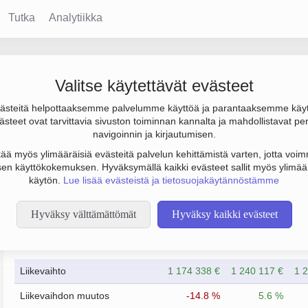
Tutka
Analytiikka
Valitse käytettävät evästeet
steitä helpottaaksemme palvelumme käyttöä ja parantaaksemme käy
s 186 000 €. Sen päätoimiala on Muu posti-, jakelu- ja kuriiritoi
steet ovat tarvittavia sivuston toiminnan kannalta ja mahdollistavat pe
navigoinnin ja kirjautumisen.
tää myös ylimääräisiä evästeitä palvelun kehittämistä varten, jotta voimm
en käyttökokemuksen. Hyväksymällä kaikki evästeet sallit myös ylimää
käytön.
Lue lisää evästeistä ja tietosuojakäytännöstämme
Hyväksy välttämättömät
Hyväksy kaikki evästeet
Taloustiedot
12/2023
12/2024
Liikevaihto
1 174 338 €
1 240 117 €
1 
Liikevaihdon muutos
-14.8 %
5.6 %