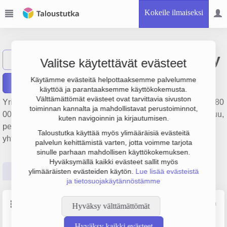
Kokeile ilmaiseksi
Veljekset Marin Oy
Näytä haku
Valitse käytettävät evästeet
Käytämme evästeitä helpottaaksemme palvelumme
Raportit
käyttöä ja parantaaksemme käyttökokemusta.
Välttämättömät evästeet ovat tarvittavia sivuston
Yrityksen Veljekset Marin Oy liikevaihto on 1.7 milj. €, tulos 80
toiminnan kannalta ja mahdollistavat perustoiminnot,
000 € ja henkilöstömäärä 15. Sen päätoimiala on Puunkorjuu,
kuten navigoinnin ja kirjautumisen.
perustamisvuosi 1978 ja sijainti Sonkajärvi. Yrityksen
Taloustutka käyttää myös ylimääräisiä evästeitä
yhtiömuoto Osakeyhtiö (OY).
palvelun kehittämistä varten, jotta voimme tarjota
sinulle parhaan mahdollisen käyttökokemuksen.
Hyväksymällä kaikki evästeet sallit myös
Perustiedot
Tilinpäätösluvut
Päättäjätiedot
ylimääräisten evästeiden käytön.
Lue lisää evästeistä
ja tietosuojakäytännöstämme
Perustiedot
Lähde: YTJ, PRH, Traficom
Hyväksy välttämättömät
Hyväksy kaikki evästeet
Y-tunnus
Henkilöstömäärä