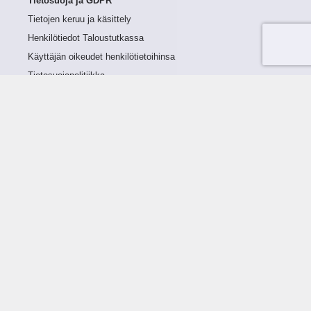
Tietosuoja ja GDPR
Tietojen keruu ja käsittely
Henkilötiedot Taloustutkassa
Käyttäjän oikeudet henkilötietoihinsa
Tietosuojapolitiikka
Tietoturvapolitiikka
Evästeet
Tutustu palveluun
Ratkaisut
Tietoa palvelusta
Luottorajan määrittely
Tunnusluvut
Maksuviiveet
Hinnasto
Päivitykset
Ohjeistus