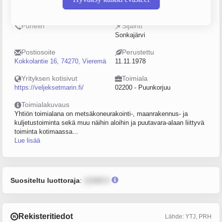
0226241-8
10–19
Puhelin
Sijainti
Sonkajärvi
Postiosoite
Perustettu
Kokkolantie 16, 74270, Vieremä
11.11.1978
Yrityksen kotisivut
Toimiala
https://veljeksetmarin.fi/
02200 - Puunkorjuu
Toimialakuvaus
Yhtiön toimialana on metsäkoneurakointi-, maanrakennus- ja
kuljetustoiminta sekä muu näihin aloihin ja puutavara-alaan liittyvä
toiminta kotimaassa...
Lue lisää
Suositeltu luottoraja
:
12345 €
Rekisteritiedot
Lähde: YTJ, PRH