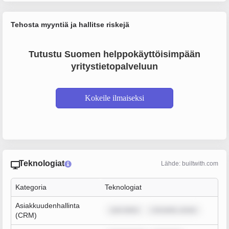
Tehosta myyntiä ja hallitse riskejä
Tutustu Suomen helppokäyttöisimpään
yritystietopalveluun
Kokeile ilmaiseksi
Teknologiat
Lähde: builtwith.com
Kategoria
Teknologiat
Asiakkuudenhallinta
sum dolor
r sit amet, conse
(CRM)