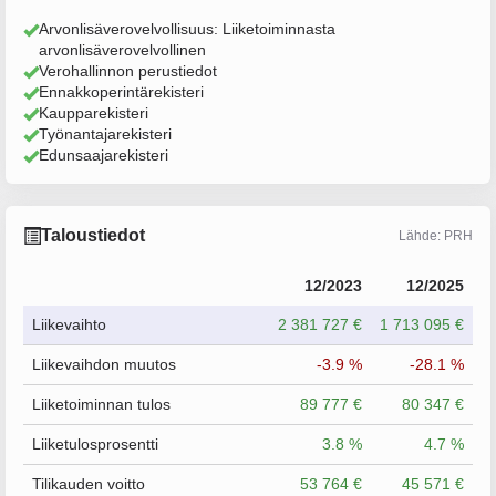
Arvonlisäverovelvollisuus: Liiketoiminnasta
arvonlisäverovelvollinen
Verohallinnon perustiedot
Ennakkoperintärekisteri
Kaupparekisteri
Työnantajarekisteri
Edunsaajarekisteri
Taloustiedot
Lähde: PRH
12/2023
12/2025
Liikevaihto
2 381 727 €
1 713 095 €
Liikevaihdon muutos
-3.9 %
-28.1 %
Liiketoiminnan tulos
89 777 €
80 347 €
Liiketulosprosentti
3.8 %
4.7 %
Tilikauden voitto
53 764 €
45 571 €