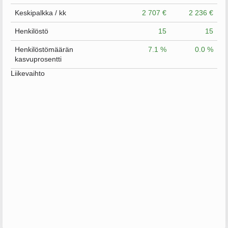
Keskipalkka / kk
2 707 €
2 236 €
Henkilöstö
15
15
Henkilöstömäärän
7.1 %
0.0 %
kasvuprosentti
Liikevaihto