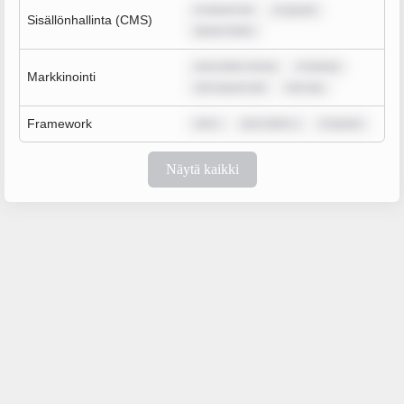
m ipsum do
m ipsum
Sisällönhallinta (CMS)
ipsum dolor
sum dolor sit am
m ipsum
Markkinointi
rem ipsum dol
rem ips
Framework
rem i
sum dolor s
m ipsum
Näytä kaikki