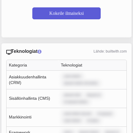
Kokeile ilmaiseksi
Teknologiat
Lähde: builtwith.com
Kategoria
Teknologiat
sum dolor
Asiakkuudenhallinta
(CRM)
ipsum dolor sit amet,
ipsum dol
ipsum d
Sisällönhallinta (CMS)
m ipsum dolor
sum dolor sit am
m ipsum
Markkinointi
sum dolor
m ipsu
Framework
rem i
ipsum dolor
ipsum d