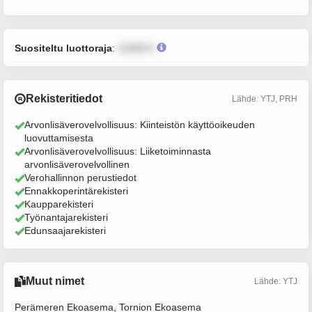
Suositeltu luottoraja
:
12345 €
Rekisteritiedot
Lähde: YTJ, PRH
Arvonlisäverovelvollisuus: Kiinteistön käyttöoikeuden
luovuttamisesta
Arvonlisäverovelvollisuus: Liiketoiminnasta
arvonlisäverovelvollinen
Verohallinnon perustiedot
Ennakkoperintärekisteri
Kaupparekisteri
Työnantajarekisteri
Edunsaajarekisteri
Muut nimet
Lähde: YTJ
Perämeren Ekoasema, Tornion Ekoasema