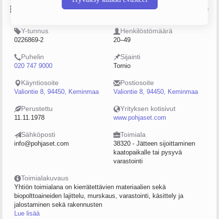
Perustiedot
Lähde: YTJ, PRH, Traficom
Y-tunnus
Henkilöstömäärä
0226869-2
20–49
Puhelin
Sijainti
020 747 9000
Tornio
Käyntiosoite
Postiosoite
Valiontie 8, 94450, Keminmaa
Valiontie 8, 94450, Keminmaa
Perustettu
Yrityksen kotisivut
11.11.1978
www.pohjaset.com
Sähköposti
Toimiala
info@pohjaset.com
38320 - Jätteen sijoittaminen
kaatopaikalle tai pysyvä
varastointi
Toimialakuvaus
Yhtiön toimialana on kierrätettävien materiaalien sekä
biopolttoaineiden lajittelu, murskaus, varastointi, käsittely ja
jalostaminen sekä rakennusten
Lue lisää