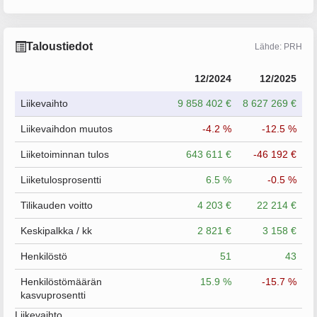
Taloustiedot
Lähde: PRH
12/2024
12/2025
Liikevaihto
9 858 402 €
8 627 269 €
Liikevaihdon muutos
-4.2 %
-12.5 %
Liiketoiminnan tulos
643 611 €
-46 192 €
Liiketulosprosentti
6.5 %
-0.5 %
Tilikauden voitto
4 203 €
22 214 €
Keskipalkka / kk
2 821 €
3 158 €
Henkilöstö
51
43
Henkilöstömäärän
15.9 %
-15.7 %
kasvuprosentti
Liikevaihto