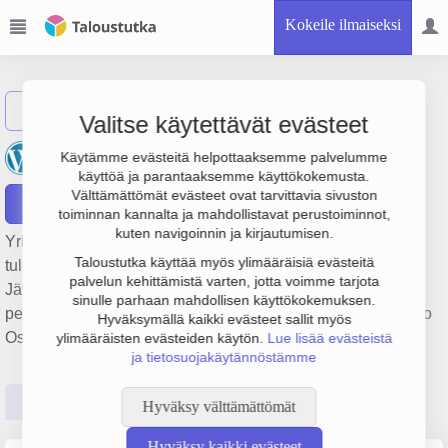
Kokeile ilmaiseksi
Näytä haku
Valitse käytettävät evästeet
Pohjaset Recycling Oy
Käytämme evästeitä helpottaaksemme palvelumme
käyttöä ja parantaaksemme käyttökokemusta.
Välttämättömät evästeet ovat tarvittavia sivuston
Raportit
toiminnan kannalta ja mahdollistavat perustoiminnot,
kuten navigoinnin ja kirjautumisen.
Yrityksen Pohjaset Recycling Oy liikevaihto on 8.6 milj. €,
Taloustutka käyttää myös ylimääräisiä evästeitä
tulos -46 000 € ja henkilöstömäärä 43. Sen päätoimiala on
palvelun kehittämistä varten, jotta voimme tarjota
Jätteen sijoittaminen kaatopaikalle tai pysyvä varastointi,
sinulle parhaan mahdollisen käyttökokemuksen.
perustamisvuosi 1978 ja sijainti Tornio. Yrityksen yhtiömuoto
Hyväksymällä kaikki evästeet sallit myös
Osakeyhtiö (OY).
ylimääräisten evästeiden käytön.
Lue lisää evästeistä
ja tietosuojakäytännöstämme
Perustiedot
Tilinpäätösluvut
Päättäjätiedot
Hyväksy välttämättömät
Hyväksy kaikki evästeet