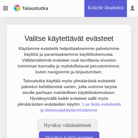
Kokeile ilmaiseksi
Valitse käytettävät evästeet
Käytämme evästeitä helpottaaksemme palvelumme
käyttöä ja parantaaksemme käyttökokemusta.
Joudumme käyttämään botinestovarmennusta sivustollamme.
Välttämättömät evästeet ovat tarvittavia sivuston
Suoritathan alla olevan varmistuksen.
toiminnan kannalta ja mahdollistavat perustoiminnot,
kuten navigoinnin ja kirjautumisen.
Taloustutka käyttää myös ylimääräisiä evästeitä
palvelun kehittämistä varten, jotta voimme tarjota
sinulle parhaan mahdollisen käyttökokemuksen.
Hyväksymällä kaikki evästeet sallit myös
ylimääräisten evästeiden käytön.
Lue lisää evästeistä
ja tietosuojakäytännöstämme
Hyväksy välttämättömät
Hyväksy kaikki evästeet