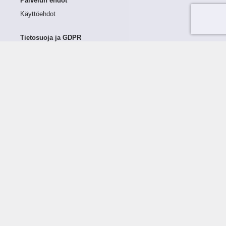
Palvelun ehdot
Käyttöehdot
Tietosuoja ja GDPR
Tietojen keruu ja käsittely
Henkilötiedot Taloustutkassa
Käyttäjän oikeudet henkilötietoihinsa
Tietosuojapolitiikka
Tietoturvapolitiikka
Evästeet
Tutustu palveluun
Ratkaisut
Tietoa palvelusta
Luottorajan määrittely
Tunnusluvut
Maksuviiveet
Hinnasto