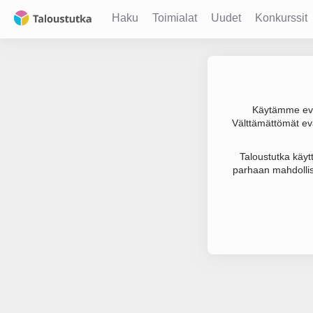
Haku
Toimialat
Uudet
Konkurssit
Käytämme evä
Välttämättömät evä
Joudumme käyt
Taloustutka käyt
parhaan mahdollis