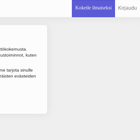
Kokeile ilmaiseksi
Kirjaudu
ttökokemusta.
rustoiminnot, kuten
 varmistuksen.
e tarjota sinulle
räisten evästeiden