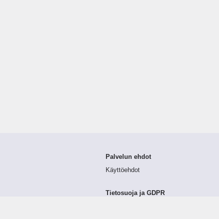
Palvelun ehdot
Käyttöehdot
Tietosuoja ja GDPR
Tietojen keruu ja käsittely