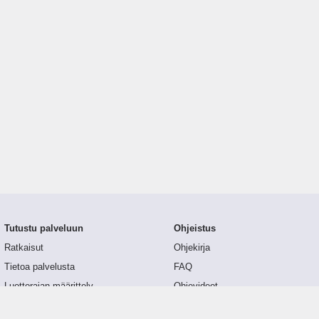
Tutustu palveluun
Ohjeistus
Ratkaisut
Ohjekirja
Tietoa palvelusta
FAQ
Luottorajan määrittely
Ohjevideot
Tunnusluvut
API-dokumentaatio