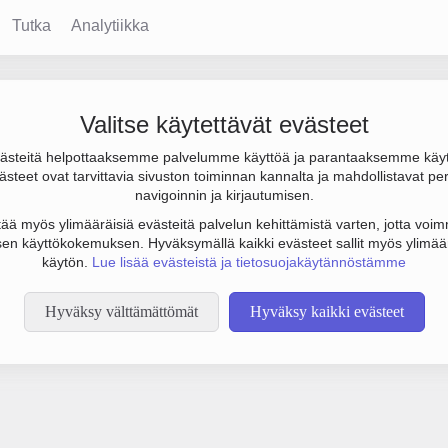
Tutka
Analytiikka
Valitse käytettävät evästeet
steitä helpottaaksemme palvelumme käyttöä ja parantaaksemme käy
steet ovat tarvittavia sivuston toiminnan kannalta ja mahdollistavat pe
tämään botinestovarmennusta sivustollamme. Suoritathan alla olevan
navigoinnin ja kirjautumisen.
tää myös ylimääräisiä evästeitä palvelun kehittämistä varten, jotta voimm
en käyttökokemuksen. Hyväksymällä kaikki evästeet sallit myös ylimää
käytön.
Lue lisää evästeistä ja tietosuojakäytännöstämme
Hyväksy välttämättömät
Hyväksy kaikki evästeet