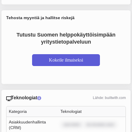
Tehosta myyntiä ja hallitse riskejä
Tutustu Suomen helppokäyttöisimpään
yritystietopalveluun
Kokeile ilmaiseksi
Teknologiat
Lähde: builtwith.com
Kategoria
Teknologiat
Asiakkuudenhallinta
sum dolor
lor sit amet, cons
(CRM)