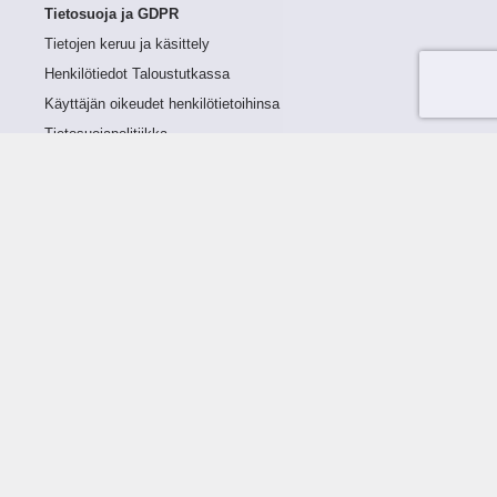
Tietosuoja ja GDPR
Tietojen keruu ja käsittely
Henkilötiedot Taloustutkassa
Käyttäjän oikeudet henkilötietoihinsa
Tietosuojapolitiikka
Tietoturvapolitiikka
Evästeet
Tutustu palveluun
Ratkaisut
Tietoa palvelusta
Luottorajan määrittely
Tunnusluvut
Maksuviiveet
Hinnasto
Päivitykset
Ohjeistus