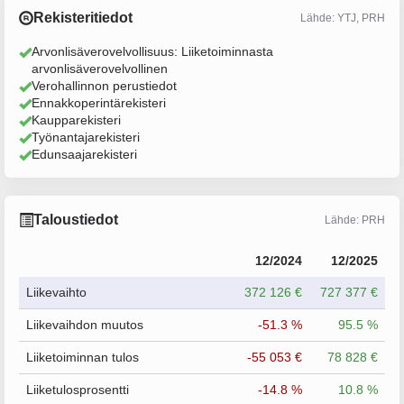
Rekisteritiedot
Lähde: YTJ, PRH
Arvonlisäverovelvollisuus: Liiketoiminnasta
arvonlisäverovelvollinen
Verohallinnon perustiedot
Ennakkoperintärekisteri
Kaupparekisteri
Työnantajarekisteri
Edunsaajarekisteri
Taloustiedot
Lähde: PRH
12/2024
12/2025
Liikevaihto
372 126 €
727 377 €
Liikevaihdon muutos
-51.3 %
95.5 %
Liiketoiminnan tulos
-55 053 €
78 828 €
Liiketulosprosentti
-14.8 %
10.8 %