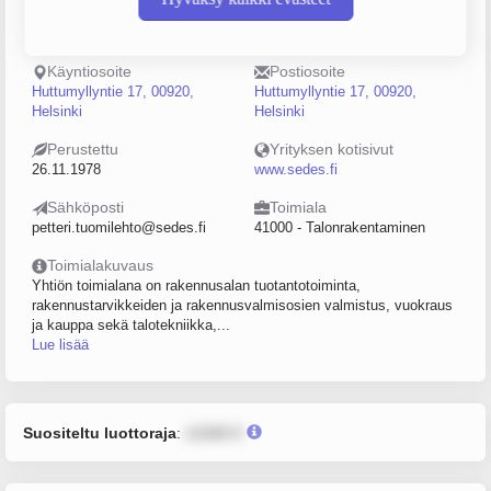
Puhelin
Sijainti
0415235585
Helsinki
Käyntiosoite
Postiosoite
Huttumyllyntie 17, 00920,
Huttumyllyntie 17, 00920,
Helsinki
Helsinki
Perustettu
Yrityksen kotisivut
26.11.1978
www.sedes.fi
Sähköposti
Toimiala
petteri.tuomilehto@sedes.fi
41000 - Talonrakentaminen
Toimialakuvaus
Yhtiön toimialana on rakennusalan tuotantotoiminta,
rakennustarvikkeiden ja rakennusvalmisosien valmistus, vuokraus
ja kauppa sekä talotekniikka,...
Lue lisää
Suositeltu luottoraja
:
12345 €