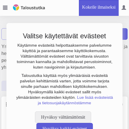
Kokeile ilmaiseksi
Sedes Oy
Näytä haku
Raportit
Valitse käytettävät evästeet
Käytämme evästeitä helpottaaksemme palvelumme
Yrityksen Sedes Oy liikevaihto on 727 000 €, tulos 79 000 € ja
käyttöä ja parantaaksemme käyttökokemusta.
henkilöstömäärä 1. Sen päätoimiala on Talonrakentaminen,
Välttämättömät evästeet ovat tarvittavia sivuston
perustamisvuosi 1978 ja sijainti Helsinki. Yrityksen
toiminnan kannalta ja mahdollistavat perustoiminnot,
yhtiömuoto Osakeyhtiö (OY).
kuten navigoinnin ja kirjautumisen.
Taloustutka käyttää myös ylimääräisiä evästeitä
palvelun kehittämistä varten, jotta voimme tarjota
Perustiedot
Tilinpäätösluvut
Päättäjätiedot
sinulle parhaan mahdollisen käyttökokemuksen.
Hyväksymällä kaikki evästeet sallit myös
ylimääräisten evästeiden käytön.
Lue lisää evästeistä
ja tietosuojakäytännöstämme
Perustiedot
Lähde: YTJ, PRH, Traficom
Hyväksy välttämättömät
Y-tunnus
Henkilöstömäärä
0231406-2
0–4
Hyväksy kaikki evästeet