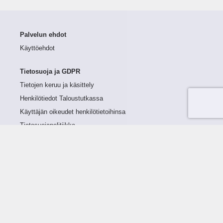
Palvelun ehdot
Käyttöehdot
Tietosuoja ja GDPR
Tietojen keruu ja käsittely
Henkilötiedot Taloustutkassa
Käyttäjän oikeudet henkilötietoihinsa
Tietosuojapolitiikka
Tietoturvapolitiikka
Evästeet
Tutustu palveluun
Ratkaisut
Tietoa palvelusta
Luottorajan määrittely