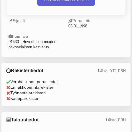
1122766-5
Yksityinen elinkeinonharjoittaja
(YEH)
Sijainti
Perustettu
03.01.1998
Toimiala
01430 - Hevosten ja muiden
hevoseläinten kasvatus
Rekisteritiedot
Lähde: YTJ, PRH
Verohallinnon perustiedot
Ennakkoperintärekisteri
Työnantajarekisteri
Kaupparekisteri
Taloustiedot
Lähde: PRH