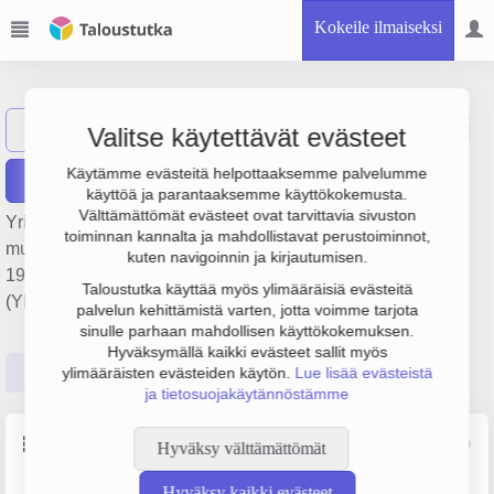
Kokeile ilmaiseksi
Blom Timo Juhani
Näytä haku
BT
Valitse käytettävät evästeet
Käytämme evästeitä helpottaaksemme palvelumme
Raportit
käyttöä ja parantaaksemme käyttökokemusta.
Välttämättömät evästeet ovat tarvittavia sivuston
Yrityksen Blom Timo Juhani päätoimiala on Hevosten ja
toiminnan kannalta ja mahdollistavat perustoiminnot,
muiden hevoseläinten kasvatus, ja se on perustettu vuonna
kuten navigoinnin ja kirjautumisen.
1998. Yrityksen yhtiömuoto Yksityinen elinkeinonharjoittaja
Taloustutka käyttää myös ylimääräisiä evästeitä
(YEH).
palvelun kehittämistä varten, jotta voimme tarjota
sinulle parhaan mahdollisen käyttökokemuksen.
Hyväksymällä kaikki evästeet sallit myös
Perustiedot
Tilinpäätösluvut
Päättäjätiedot
ylimääräisten evästeiden käytön.
Lue lisää evästeistä
ja tietosuojakäytännöstämme
Perustiedot
Lähde: YTJ, PRH, Traficom
Hyväksy välttämättömät
Hyväksy kaikki evästeet
Y-tunnus
Yritysmuoto