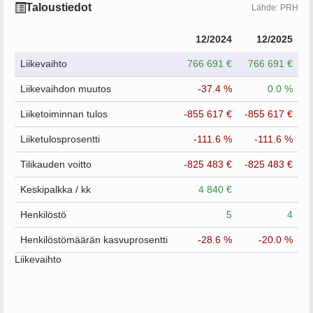
Taloustiedot
Lähde: PRH
12/2024
12/2025
Liikevaihto
766 691 €
766 691 €
Liikevaihdon muutos
-37.4 %
0.0 %
Liiketoiminnan tulos
-855 617 €
-855 617 €
Liiketulosprosentti
-111.6 %
-111.6 %
Tilikauden voitto
-825 483 €
-825 483 €
Keskipalkka / kk
4 840 €
Henkilöstö
5
4
Henkilöstömäärän kasvuprosentti
-28.6 %
-20.0 %
Liikevaihto