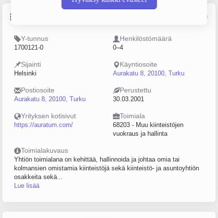
Perustiedot
Lähde: YTJ, PRH, Traficom
Y-tunnus
Henkilöstömäärä
1700121-0
0–4
Sijainti
Käyntiosoite
Helsinki
Aurakatu 8, 20100, Turku
Postiosoite
Perustettu
Aurakatu 8, 20100, Turku
30.03.2001
Yrityksen kotisivut
Toimiala
https://auratum.com/
68203 - Muu kiinteistöjen
vuokraus ja hallinta
Toimialakuvaus
Yhtiön toimialana on kehittää, hallinnoida ja johtaa omia tai
kolmansien omistamia kiinteistöjä sekä kiinteistö- ja asuntoyhtiön
osakkeita sekä...
Lue lisää