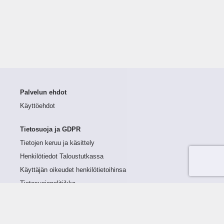
Palvelun ehdot
Käyttöehdot
Tietosuoja ja GDPR
Tietojen keruu ja käsittely
Henkilötiedot Taloustutkassa
Käyttäjän oikeudet henkilötietoihinsa
Tietosuojapolitiikka
Tietoturvapolitiikka
Evästeet