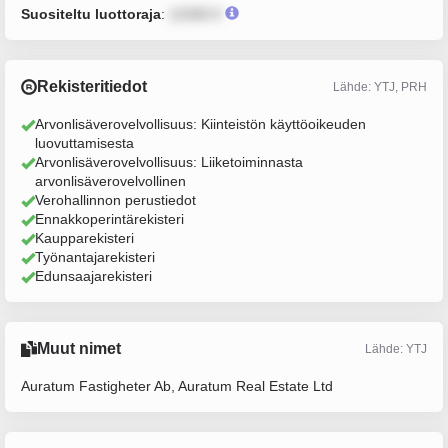
Suositeltu luottoraja
:
12345 €
Rekisteritiedot
Lähde: YTJ, PRH
Arvonlisäverovelvollisuus: Kiinteistön käyttöoikeuden
luovuttamisesta
Arvonlisäverovelvollisuus: Liiketoiminnasta
arvonlisäverovelvollinen
Verohallinnon perustiedot
Ennakkoperintärekisteri
Kaupparekisteri
Työnantajarekisteri
Edunsaajarekisteri
Muut nimet
Lähde: YTJ
Auratum Fastigheter Ab, Auratum Real Estate Ltd