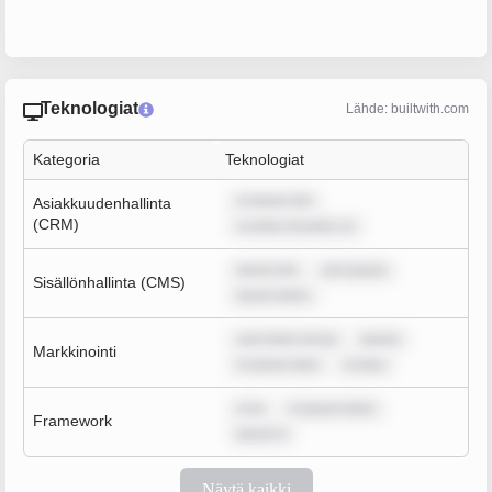
Teknologiat
Lähde: builtwith.com
Kategoria
Teknologiat
m ipsum dol
Asiakkuudenhallinta
(CRM)
m dolor sit amet, co
ipsum dol
rem ipsum
Sisällönhallinta (CMS)
ipsum dolor
sum dolor sit am
ipsum
Markkinointi
m ipsum dolo
m ipsu
m ip
m ipsum dolor
Framework
ipsum d
Näytä kaikki