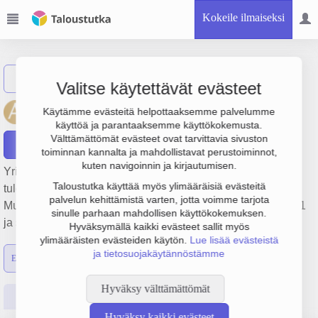
Kokeile ilmaiseksi
Näytä haku
Valitse käytettävät evästeet
Auratum Kiinteistöt Oy
Käytämme evästeitä helpottaaksemme palvelumme
käyttöä ja parantaaksemme käyttökokemusta.
Välttämättömät evästeet ovat tarvittavia sivuston
Raportit
toiminnan kannalta ja mahdollistavat perustoiminnot,
kuten navigoinnin ja kirjautumisen.
Yrityksen Auratum Kiinteistöt Oy liikevaihto on 767 000 €,
Taloustutka käyttää myös ylimääräisiä evästeitä
tulos -856 000 € ja henkilöstömäärä 4. Sen päätoimiala on
palvelun kehittämistä varten, jotta voimme tarjota
Muu kiinteistöjen vuokraus ja hallinta, perustamisvuosi 2001
sinulle parhaan mahdollisen käyttökokemuksen.
ja sijainti Helsinki. Yrityksen yhtiömuoto Osakeyhtiö (OY).
Hyväksymällä kaikki evästeet sallit myös
ylimääräisten evästeiden käytön.
Lue lisää evästeistä
ja tietosuojakäytännöstämme
Emon luvut
Konsernin luvut
Hyväksy välttämättömät
Perustiedot
Tilinpäätösluvut
Päättäjätiedot
Hyväksy kaikki evästeet