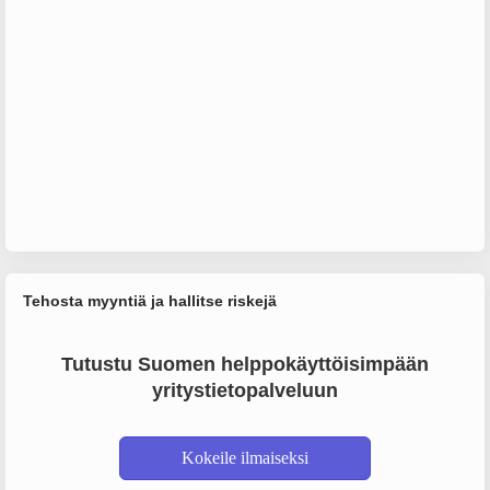
Tehosta myyntiä ja hallitse riskejä
Tutustu Suomen helppokäyttöisimpään
yritystietopalveluun
Kokeile ilmaiseksi