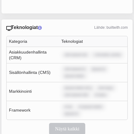
Teknologiat
Lähde: builtwith.com
Kategoria
Teknologiat
Asiakkuudenhallinta
rem ipsum do
r sit amet, conse
(CRM)
rem ipsum d
ipsum d
Sisällönhallinta (CMS)
ipsum dolor
ipsum dolor sit a
rem ipsu
Markkinointi
rem ipsum dol
m ipsu
m ip
m ipsum dolor
Framework
ipsum d
Näytä kaikki