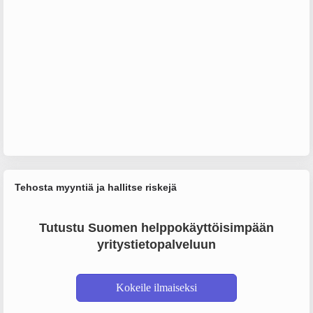
Tehosta myyntiä ja hallitse riskejä
Tutustu Suomen helppokäyttöisimpään
yritystietopalveluun
Kokeile ilmaiseksi