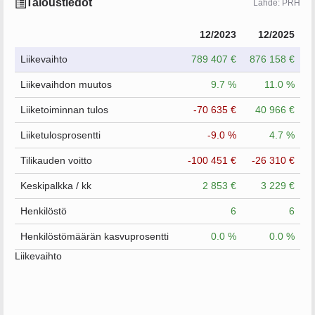
Taloustiedot
Lähde: PRH
12/2023
12/2025
Liikevaihto
789 407 €
876 158 €
Liikevaihdon muutos
9.7 %
11.0 %
Liiketoiminnan tulos
-70 635 €
40 966 €
Liiketulosprosentti
-9.0 %
4.7 %
Tilikauden voitto
-100 451 €
-26 310 €
Keskipalkka / kk
2 853 €
3 229 €
Henkilöstö
6
6
Henkilöstömäärän kasvuprosentti
0.0 %
0.0 %
Liikevaihto