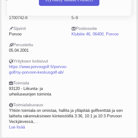
Y-tunnus
Henkilöstömäärä
1700742-8
5–9
Sijainti
Postiosoite
Porvoo
Klubitie 46, 06400, Porvoo
Perustettu
05.04.2001
Yrityksen kotisivut
https://www.porvoogolf.fi/porvoo-
golf/oy-porvoon-keskusgolf-ab/
Toimiala
93120 - Liikunta- ja
urheiluseurojen toiminta
Toimialakuvaus
Yhtiön toimiala on omistaa, hallita ja ylläpitää golfkenttää ja sen
laitteita rakennuksineen kiinteistöillä 3:36, 10:1 ja 10:3 Porvoon
Veckjärvessä,...
Lue lisää