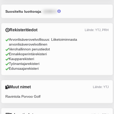
Suositeltu luottoraja
:
12345 €
Rekisteritiedot
Lähde: YTJ, PRH
Arvonlisäverovelvollisuus: Liiketoiminnasta
arvonlisäverovelvollinen
Verohallinnon perustiedot
Ennakkoperintärekisteri
Kaupparekisteri
Työnantajarekisteri
Edunsaajarekisteri
Muut nimet
Lähde: YTJ
Ravintola Porvoo Golf