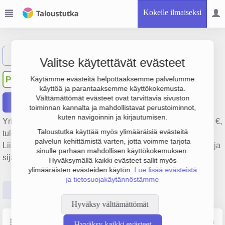
Kokeile ilmaiseksi
Näytä haku
Valitse käytettävät evästeet
Oy Porvoon Keskusgolf Ab
PK
Käytämme evästeitä helpottaaksemme palvelumme
käyttöä ja parantaaksemme käyttökokemusta.
Välttämättömät evästeet ovat tarvittavia sivuston
Raportit
toiminnan kannalta ja mahdollistavat perustoiminnot,
kuten navigoinnin ja kirjautumisen.
Yrityksen Oy Porvoon Keskusgolf Ab liikevaihto on 876 000 €,
Taloustutka käyttää myös ylimääräisiä evästeitä
tulos 41 000 € ja henkilöstömäärä 6. Sen päätoimiala on
palvelun kehittämistä varten, jotta voimme tarjota
Liikunta- ja urheiluseurojen toiminta, perustamisvuosi 2001 ja
sinulle parhaan mahdollisen käyttökokemuksen.
sijainti Porvoo. Yrityksen yhtiömuoto Osakeyhtiö (OY).
Hyväksymällä kaikki evästeet sallit myös
ylimääräisten evästeiden käytön.
Lue lisää evästeistä
ja tietosuojakäytännöstämme
Perustiedot
Tilinpäätösluvut
Päättäjätiedot
Hyväksy välttämättömät
Perustiedot
Lähde: YTJ, PRH, Traficom
Hyväksy kaikki evästeet