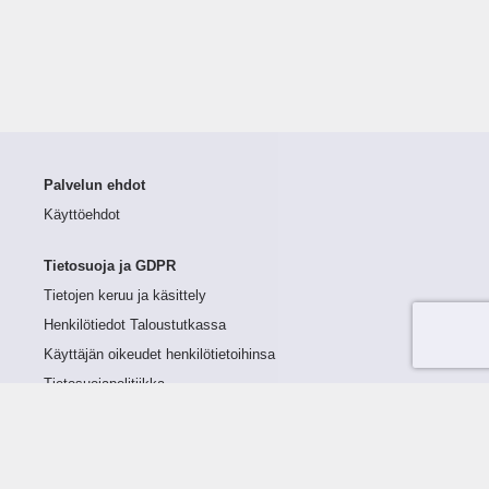
Palvelun ehdot
Käyttöehdot
Tietosuoja ja GDPR
Tietojen keruu ja käsittely
Henkilötiedot Taloustutkassa
Käyttäjän oikeudet henkilötietoihinsa
Tietosuojapolitiikka
Tietoturvapolitiikka
Evästeet
Tutustu palveluun