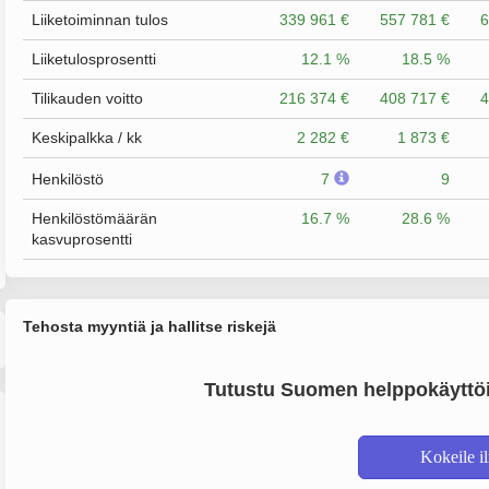
Liiketoiminnan tulos
339 961 €
557 781 €
6
Liiketulosprosentti
12.1 %
18.5 %
Tilikauden voitto
216 374 €
408 717 €
4
Keskipalkka / kk
2 282 €
1 873 €
Henkilöstö
7
9
Henkilöstömäärän
16.7 %
28.6 %
kasvuprosentti
Tehosta myyntiä ja hallitse riskejä
Tutustu Suomen helppokäyttöi
Kokeile i