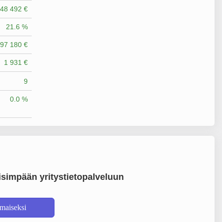
48 492 €
21.6 %
97 180 €
1 931 €
9
0.0 %
simpään yritystietopalveluun
lmaiseksi