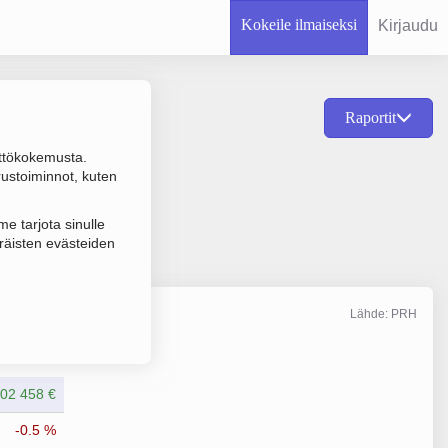
Kokeile ilmaiseksi
Kirjaudu
Raportit
ttökokemusta.
saiden kasvatus
rustoiminnot, kuten
e tarjota sinulle
räisten evästeiden
Lähde: PRH
Liikevaihto
12/2025
002 458 €
-0.5 %