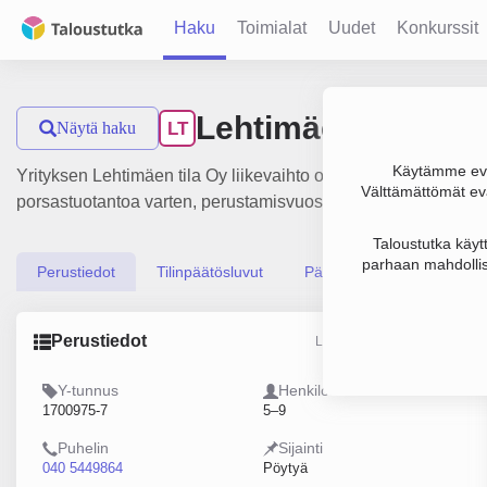
Haku
Toimialat
Uudet
Konkurssit
Lehtimäen tila Oy
Näytä haku
LT
Käytämme evä
Yrityksen Lehtimäen tila Oy liikevaihto on 3 milj. €, tulos 6
Välttämättömät evä
porsastuotantoa varten, perustamisvuosi 2001 ja sijainti Pöy
Taloustutka käyt
parhaan mahdollis
Perustiedot
Tilinpäätösluvut
Päättäjätiedot
Perustiedot
Lähde: YTJ, PRH, Traficom
Y-tunnus
Henkilöstömäärä
1700975-7
5–9
Puhelin
Sijainti
040 5449864
Pöytyä