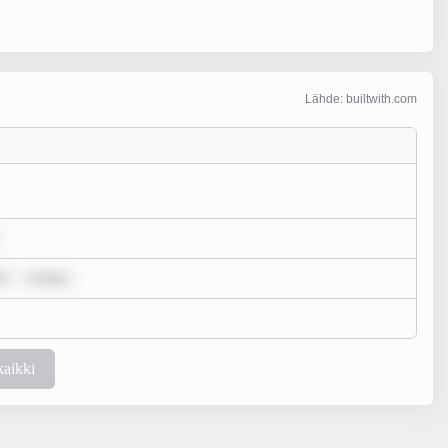
Lähde: builtwith.com
o
m ipsu
kaikki