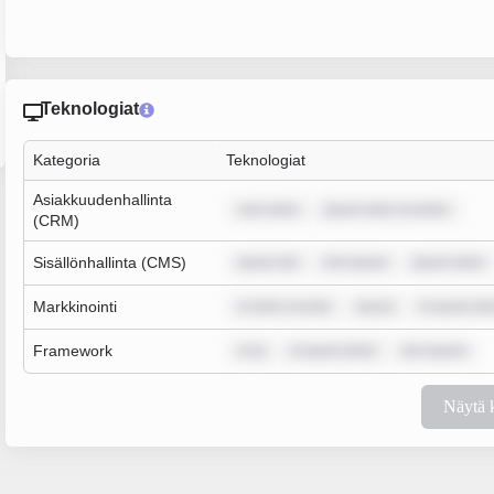
Teknologiat
Kategoria
Teknologiat
Asiakkuudenhallinta
sum dolor
ipsum dolor sit amet,
(CRM)
Sisällönhallinta (CMS)
ipsum dol
rem ipsum
ipsum dolor
Markkinointi
m dolor sit ame
ipsum
m ipsum dol
Framework
m ip
m ipsum dolor
rem ipsum
Näytä 