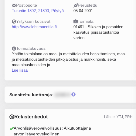
Postiosoite
Perustettu
Turuntie 1892, 21890, Pöytyä
05.04.2001
Yrityksen kotisivut
Toimiala
http://www.lehtimaentila.fi
01461 - Sikojen ja porsaiden
kasvatus porsastuotantoa
varten
Toimialakuvaus
Yhtiön toimialana on maa- ja metsätalouden harjoittaminen, maa-
ja metsätaloustuotteiden jatkojalostus ja markkinointi, sekä
maatalouskoneiden ja...
Lue lisää
Suositeltu luottoraja
:
12345 €
Rekisteritiedot
Lähde: YTJ, PRH
Arvonlisäverovelvollisuus: Alkutuottajana
arvonlisäverovelvollinen