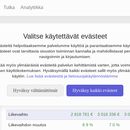
Tutka
Analytiikka
Valitse käytettävät evästeet
steitä helpottaaksemme palvelumme käyttöä ja parantaaksemme käy
48 000 € ja henkilöstömäärä 9. Sen päätoimiala on Sikojen ja por
steet ovat tarvittavia sivuston toiminnan kannalta ja mahdollistavat pe
tyä. Yrityksen yhtiömuoto Osakeyhtiö (OY).
navigoinnin ja kirjautumisen.
tää myös ylimääräisiä evästeitä palvelun kehittämistä varten, jotta voimm
en käyttökokemuksen. Hyväksymällä kaikki evästeet sallit myös ylimää
käytön.
Lue lisää evästeistä ja tietosuojakäytännöstämme
Hyväksy välttämättömät
Hyväksy kaikki evästeet
Taloustiedot
12/2023
12/2024
Liikevaihto
2 818 761 €
3 016 336 €
3 
Liikevaihdon muutos
8.9 %
7.0 %