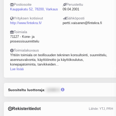
Postiosoite
Perustettu
Kauppakatu 52, 78200, Varkaus
09.04.2001
Yrityksen kotisivut
Sähköposti
http://www.fintekra.fi/
pertti.vaisanen@fintekra.fi
Toimiala
71127 - Kone- ja
prosessisuunnittelu
Toimialakuvaus
Yhtiön toimiala on teollisuuden tekninen konsultointi, suunnittelu,
asennusvalvonta, käyttöönotto ja käyttökoulutus,
konepajatoiminta, tarvikkeiden...
Lue lisää
Suositeltu luottoraja
:
12345 €
Rekisteritiedot
Lähde: YTJ, PRH