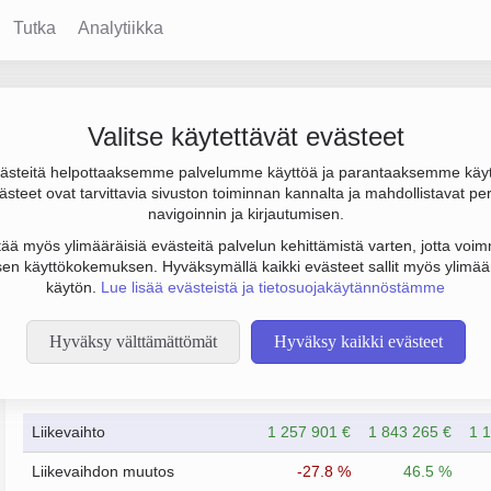
Tutka
Analytiikka
Valitse käytettävät evästeet
steitä helpottaaksemme palvelumme käyttöä ja parantaaksemme käy
00 € ja henkilöstömäärä 6. Sen päätoimiala on Kone- ja prosessis
steet ovat tarvittavia sivuston toiminnan kannalta ja mahdollistavat pe
).
navigoinnin ja kirjautumisen.
tää myös ylimääräisiä evästeitä palvelun kehittämistä varten, jotta voimm
en käyttökokemuksen. Hyväksymällä kaikki evästeet sallit myös ylimää
käytön.
Lue lisää evästeistä ja tietosuojakäytännöstämme
Hyväksy välttämättömät
Hyväksy kaikki evästeet
Taloustiedot
12/2023
12/2024
Liikevaihto
1 257 901 €
1 843 265 €
1 
Liikevaihdon muutos
-27.8 %
46.5 %