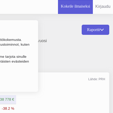
Kokeile ilmaiseksi
Kirjaudu
Raportit
ttökokemusta.
uunnittelu, perustamisvuosi
rustoiminnot, kuten
e tarjota sinulle
räisten evästeiden
Lähde: PRH
Liikevaihto
12/2025
138 778 €
-38.2 %