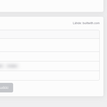
Lähde: builtwith.com
or
m ipsu
kaikki