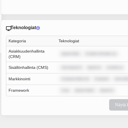
Teknologiat
Kategoria
Teknologiat
Asiakkuudenhallinta
ipsum dolo
m dolor sit amet, co
(CRM)
Sisällönhallinta (CMS)
rem ipsum d
ipsum d
m dolor si
Markkinointi
m ipsum dolor sit
m ipsum
sum dol
Framework
m ip
ipsum dolor
ipsum d
Näytä 