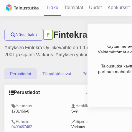
Haku
Toimialat
Uudet
Konkurssit
Fintekra Oy
Näytä haku
F
Käytämme evä
Yrityksen Fintekra Oy liikevaihto on 1.1 milj. €, tulos 145 0
Välttämättömät evä
2001 ja sijainti Varkaus. Yrityksen yhtiömuoto Osakeyhtiö (OY
Taloustutka käyt
parhaan mahdollis
Perustiedot
Tilinpäätösluvut
Päättäjätiedot
Perustiedot
Lähde: YTJ, PRH, Traficom
Y-tunnus
Henkilöstömäärä
1701466-0
5–9
Puhelin
Sijainti
0400467462
Varkaus