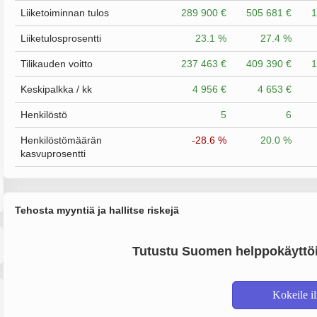
Liiketoiminnan tulos
289 900 €
505 681 €
1
Liiketulosprosentti
23.1 %
27.4 %
Tilikauden voitto
237 463 €
409 390 €
1
Keskipalkka / kk
4 956 €
4 653 €
Henkilöstö
5
6
Henkilöstömäärän
-28.6 %
20.0 %
kasvuprosentti
Tehosta myyntiä ja hallitse riskejä
Tutustu Suomen helppokäyttöi
Kokeile i